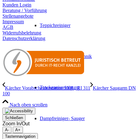
Kunden Login
Beratung / Vorführung
Stellenangebote
Impressum
Teppichreiniger
AGB
Widerrufsbelehrung
Datenschutzerklärung
Industrielle Absaugtechnik
Trockeneisreinigung
Kärcher Vorabscheiderstation 100L, RI 311
Kärcher Saugarm DN
100
Nach oben scrollen
Schließen
Dampfreiniger- Sauger
Zoom In/Out
A-
A+
Tastennavigation