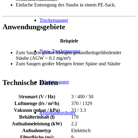
Einfache Entsorgung des Staubs in einem PE-Sack.
Trockensauger
Anwendungsgebiete
Beispiele
Nass- Trockensauger
Zum Saugen großer Mengen gesundheitsgefährdender
Stäube (AGW > 0,1 mg/m³)
Zum Saugen großer Mengen feiner Späne und Stäube
Technische Daten
Industriesauger
Stromart (V / Hz)
3 / 400 / 50
Luftmenge (l/s / m³/h)
370 / 1329
Vakuum (mbar / kPa)
33 / 3.3
Reinigungsroboter
Behälterinhalt (l)
170
Aufnahmeleistung (kW)
2.2
Aufnahmetyp
Elektrisch
Filterfläche (m²)
9