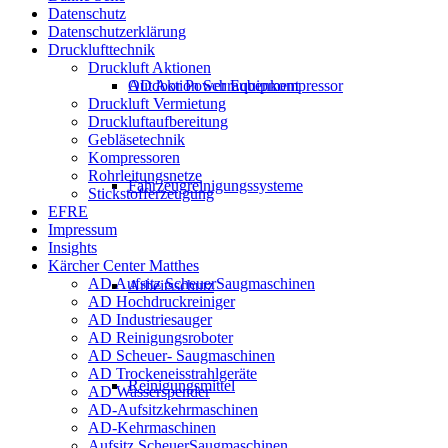
Datenschutz
Datenschutzerklärung
Drucklufttechnik
Druckluft Aktionen
Outdoor Power Equipment
AD Aktion Schraubenkompressor
Druckluft Vermietung
Druckluftaufbereitung
Gebläsetechnik
Kompressoren
Rohrleitungsnetze
Fahrzeugreinigungssysteme
Stickstofferzeugung
EFRE
Impressum
Insights
Kärcher Center Matthes
AD Aufsitz ScheuerSaugmaschinen
Arbeitsschutz
AD Hochdruckreiniger
AD Industriesauger
AD Reinigungsroboter
AD Scheuer- Saugmaschinen
AD Trockeneisstrahlgeräte
Reinigungsmittel
AD Wasserspender
AD-Aufsitzkehrmaschinen
AD-Kehrmaschinen
Aufsitz ScheuerSaugmaschinen