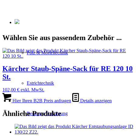
Wählen Sie aus passendem Zubehör ...
Putz & Mörteltechnik
Kärcher Staub-Späne-Sack für RE 120 10
St.
Estrichtechnik
102,00
€
exkl. MwSt.
Hier Ihren B2B Preis anfragen
Details anzeigen
Ähnliche Produkte
Beratung Vorführung