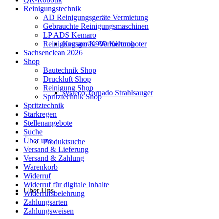
Reinigungstechnik
AD Reinigungsgeräte Vermietung
Gebrauchte Reinigungsmaschinen
LP ADS Kemaro
Kemaro K900 Kehrroboter
Reinigungsgeräte Vermietung
Sachsenclean 2026
Shop
Bautechnik Shop
Druckluft Shop
Reinigung Shop
systeco Tornado Strahlsauger
Spritztechnik Shop
Spritztechnik
Starkregen
Stellenangebote
Suche
Über uns
Produktsuche
Versand & Lieferung
Versand & Zahlung
Warenkorb
Widerruf
Widerruf für digitale Inhalte
Über Uns
Widerrufsbelehrung
Zahlungsarten
Zahlungsweisen