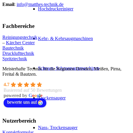
Email
:
info@matthes-technik.de
Hochdruckreiniger
Fachbereiche
Reinigungstechnik
Kehr- & Kehrsaugmaschinen
–
Kärcher Center
Bautechnik
Drucklufttechnik
Spritztechnik
Scheuer- Scheuersaugmaschinen
Meisterhafte Technik für die Regionen Dresden, Meißen, Pirna,
Freital & Bautzen.
4.7
Basierend auf 50 Bewertungen
powered by
G
o
o
g
l
e
Trockensauger
bewerte uns auf
Nutzerbereich
Nass- Trockensauger
Kontaktformular