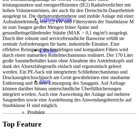
leistungsstarken und energieeffizienten (IE2) Radialverdichter mit
hohen Volumenströmen, der auch für den Dreischicht-Dauerbetrieb
ausgelegt ist. Die drehstrombetriebene und mobile Anlage mit einer
Gebrauchtgeräte
Aufnahmeleistung von 2,2 kW und Filtersystem der Staubklasse M
ist zum Saugen großer Mengen feiner Späne und
gesundheitsgefährdender Stäube (MAK > 0,1 mg/m³) ausgelegt.
Durch ihre robuste und servicefreundliche Bauweise erfüllt sie
zentrale Anforderungen für harte, industrielle Einsätze. Eine
effektive Reinigung des langlebigen und kompakten Filters wird
Zubehör
durch einen manuellen Rüttelmechanismus realisiert. Der 170 Liter
große Sammelbehälter kann ohne Abnahme des Antriebskopfs und
dank des Absetzfahrgestells einfach und ergonomisch geleert
werden. Ein PE-Sack mit integriertem Schließmechanismus und
Druckausgleichsschlauch am Gerät gewährleisten eine staubarme
Shop
Entleerung und sichere Entsorgung des Saugguts. Auf Anfrage
können darüber hinaus unterschiedliche Überfüllsicherungen
integriert werden. Auch eine Ausweitung der Anlage auf mehrere
Saugstellen sowie eine Ausdehnung des Anwendungsbereichs auf
Staubklasse H sind möglich.
Produkte
Top Feature