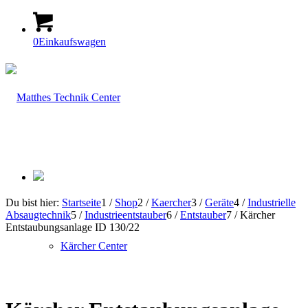
0
Einkaufswagen
Du bist hier:
Startseite
1
/
Shop
2
/
Kaercher
3
/
Geräte
4
/
Industrielle
Absaugtechnik
5
/
Industrieentstauber
6
/
Entstauber
7
/
Kärcher
Entstaubungsanlage ID 130/22
Kärcher Center