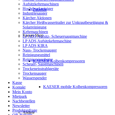
Aufsitzkehrmaschinen
Hochdruckreiniger
Zubehör
Industriesauger
Kärcher Aktionen
Kärcher Heißwassertrailer zur Unkrautbeseitigung &
Solarreinigung
Kehrmaschinen
Kaeser Shop
LP ADS Aufsitz- Scheuersaugmaschine
LP ADS Aufsitzkehrmaschine
LP ADS KIRA
Nass- Trockensauger
Reinigungsmittel
Reinigungsroboter
KAESER Kolbenkompressoren
Scheuer- Saugmaschinen
Trockeneisstrahlgeräte
Trockensauger
Wasserspender
Kasse
KAESER mobile Kolbenkompressoren
Kontakt
Mein Konto
Mietpark
Nachbestellen
Newsletter
Produktanfrage
Andere
QR-Robotik