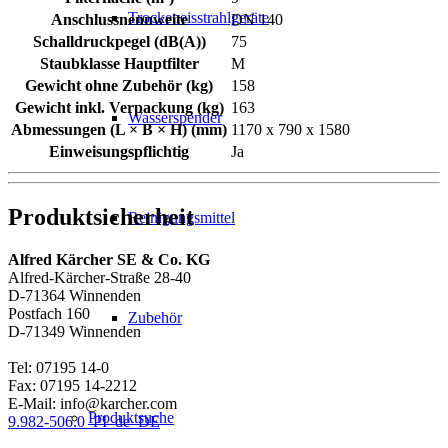
Trockeneisstrahlgeräte
Anschlussnennweite
DN 140
Schalldruckpegel (dB(A))
75
Staubklasse Hauptfilter
M
Gewicht ohne Zubehör (kg)
158
Gewicht inkl. Verpackung (kg)
163
Wasserspender
Abmessungen (L × B × H) (mm)
1170 x 790 x 1580
Einweisungspflichtig
Ja
Produktsicherheit
Reinigungsmittel
Alfred Kärcher SE & Co. KG
Alfred-Kärcher-Straße 28-40
D-71364 Winnenden
Postfach 160
Zubehör
D-71349 Winnenden
Tel: 07195 14-0
Fax: 07195 14-2212
E-Mail: info@karcher.com
Produktsuche
9.982-506.0_PI_de_DE