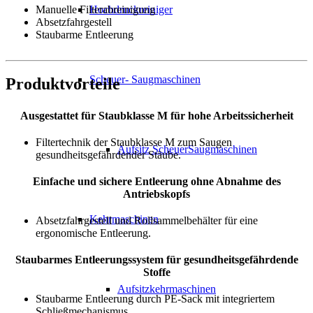
Manuelle Filterabreinigung
Hochdruckreiniger
Absetzfahrgestell
Staubarme Entleerung
Scheuer- Saugmaschinen
Produktvorteile
Ausgestattet für Staubklasse M für hohe Arbeitssicherheit
Filtertechnik der Staubklasse M zum Saugen
Aufsitz ScheuerSaugmaschinen
gesundheitsgefährdender Stäube.
Einfache und sichere Entleerung ohne Abnahme des
Antriebskopfs
Kehrmaschinen
Absetzfahrgestell und Rollsammelbehälter für eine
ergonomische Entleerung.
Staubarmes Entleerungssystem für gesundheitsgefährdende
Stoffe
Aufsitzkehrmaschinen
Staubarme Entleerung durch PE-Sack mit integriertem
Schließmechanismus.