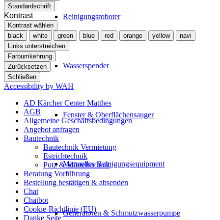
Standardschrift
Kontrast
Reinigungsroboter
Kontrast wählen
black
white
green
blue
red
orange
yellow
navi
Links unterstreichen
Farbumkehrung
Wasserspender
Zurücksetzen
Schließen
Accessibility by WAH
AD Kärcher Center Matthes
AGB
Fenster & Oberflächensauger
Allgemeine Geschäftsbedingungen
Angebot anfragen
Bautechnik
Bautechnik Vermietung
Estrichtechnik
Manuelles Reinigungsequipment
Putz & Mörteltechnik
Beratung Vorführung
Bestellung bestätigen & absenden
Chat
Chatbot
Cookie-Richtlinie (EU)
Generatoren & Schmutzwasserpumpe
Danke Seite