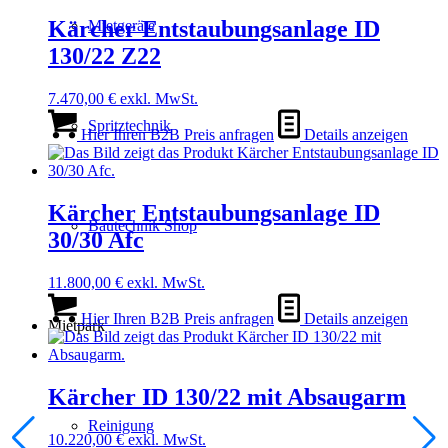
Kärcher Entstaubungsanlage ID
Mietgeräte
130/22 Z22
7.470,00
€
exkl. MwSt.
Spritztechnik
Hier Ihren B2B Preis anfragen
Details anzeigen
Kärcher Entstaubungsanlage ID
Bautechnik Shop
30/30 Afc
11.800,00
€
exkl. MwSt.
Hier Ihren B2B Preis anfragen
Details anzeigen
Mietpark
Kärcher ID 130/22 mit Absaugarm
Reinigung
10.220,00
€
exkl. MwSt.