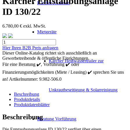
Kärcher Entstaubungsanlage
Kärcher Aktionen
ID 130/22
6.780,00
€
exkl. MwSt.
Mietgeräte
Kärcher
Entstaubungsanlage
Hier Ihren B2B Preis anfragen
ID
Dieser Online-Katalog richtet sich ausschließlich an
130/22
Gewerbetreibende & öffentliche Einrichtungen.
Kärcher Heißwassertrailer zur
Menge
Für eine Beratung ✔️, Vorführung ✔️ oder
Finanzierungsmöglichkeiten (Miete / Leasing) ✔️ sprechen Sie uns
an!
Artikelnummer:
9.982-506.0
Unkrautbeseitigung & Solarreinigung
Beschreibung
Produktdetails
Produktdatenblätter
Beschreibung
Beratung Vorführung
Die Entstaubungsanlage ID 130/22 verfügt über einen