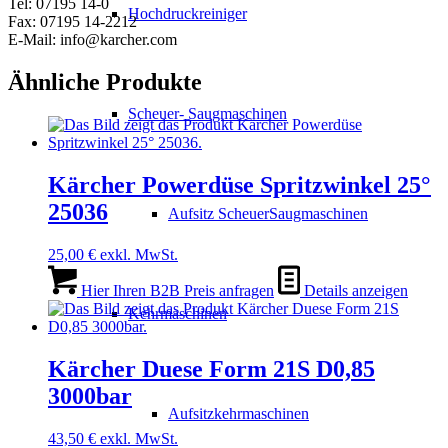
Tel: 07195 14-0
Hochdruckreiniger
Fax: 07195 14-2212
E-Mail: info@karcher.com
Ähnliche Produkte
Scheuer- Saugmaschinen
Kärcher Powerdüse Spritzwinkel 25°
25036
Aufsitz ScheuerSaugmaschinen
25,00
€
exkl. MwSt.
Hier Ihren B2B Preis anfragen
Details anzeigen
Kehrmaschinen
Kärcher Duese Form 21S D0,85
3000bar
Aufsitzkehrmaschinen
43,50
€
exkl. MwSt.