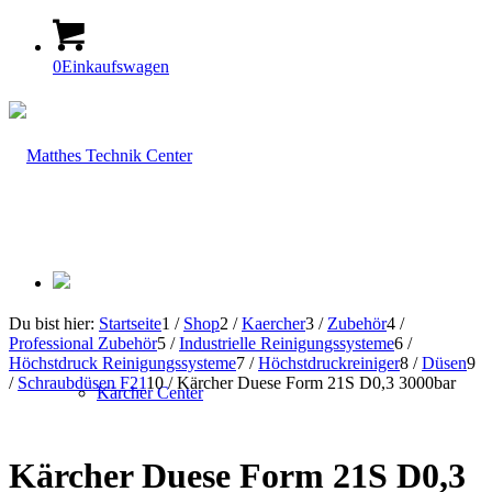
0
Einkaufswagen
Du bist hier:
Startseite
1
/
Shop
2
/
Kaercher
3
/
Zubehör
4
/
Professional Zubehör
5
/
Industrielle Reinigungssysteme
6
/
Höchstdruck Reinigungssysteme
7
/
Höchstdruckreiniger
8
/
Düsen
9
/
Schraubdüsen F21
10
/
Kärcher Duese Form 21S D0,3 3000bar
Kärcher Center
Kärcher Duese Form 21S D0,3