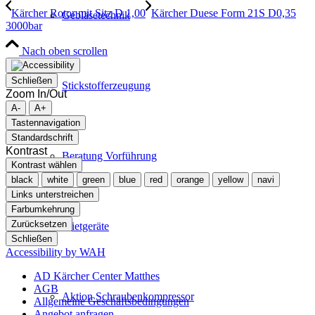
Kärcher Rotor mit Sitz D 1,00
Kärcher Duese Form 21S D0,35
Gebläsetechnik
3000bar
Nach oben scrollen
Schließen
Stickstofferzeugung
Zoom In/Out
A-
A+
Tastennavigation
Standardschrift
Kontrast
Beratung Vorführung
Kontrast wählen
black
white
green
blue
red
orange
yellow
navi
Links unterstreichen
Farbumkehrung
Zurücksetzen
Mietgeräte
Schließen
Accessibility by WAH
AD Kärcher Center Matthes
AGB
Aktion Schraubenkompressor
Allgemeine Geschäftsbedingungen
Angebot anfragen