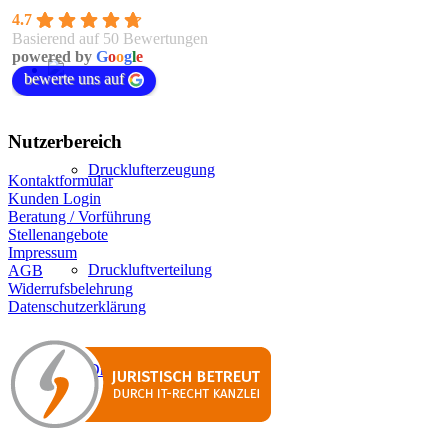
4.7
Basierend auf 50 Bewertungen
powered by
G
o
o
g
l
e
bewerte uns auf
Nutzerbereich
Drucklufterzeugung
Kontaktformular
Kunden Login
Beratung / Vorführung
Stellenangebote
Impressum
Druckluftverteilung
AGB
Widerrufsbelehrung
Datenschutzerklärung
Druckluftaufbereitung