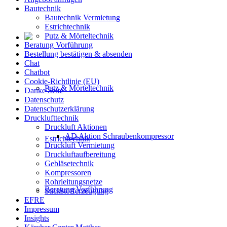
Bautechnik
Bautechnik Vermietung
Estrichtechnik
Putz & Mörteltechnik
Beratung Vorführung
Bestellung bestätigen & absenden
Chat
Chatbot
Cookie-Richtlinie (EU)
Putz & Mörteltechnik
Danke Seite
Datenschutz
Datenschutzerklärung
Drucklufttechnik
Druckluft Aktionen
AD Aktion Schraubenkompressor
Estrichtechnik
Druckluft Vermietung
Druckluftaufbereitung
Gebläsetechnik
Kompressoren
Rohrleitungsnetze
Beratung Vorführung
Stickstofferzeugung
EFRE
Impressum
Insights