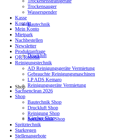
Trockeneisstrahlgeräte
Trockensauger
Wasserspender
Kasse
Kontakt
Bautechnik
Mein Konto
Mietpark
Nachbestellen
Newsletter
Produktanfrage
Druckluft
QR-Robotik
Reinigungstechnik
AD Reinigungsgeräte Vermietung
Gebrauchte Reinigungsmaschinen
LP ADS Kemaro
Reinigungsgeräte Vermietung
Shop
Sachsenclean 2026
Shop
Bautechnik Shop
Druckluft Shop
Reinigung Shop
Kärcher Shop
Spritztechnik Shop
Spritztechnik
Starkregen
Stellenangebote