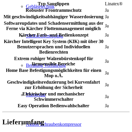
Typ Sauglippen
Linatex®
Gebläsetechnik
Robuster Frontrammschutz
Ja
Mit geschwindigkeitsabhängiger Wasserdosierung
Ja
Softwareupdates und Schadensermittlung aus der
Ja
Ferne via Kärcher Flottenmanagement möglich
Kärcher Farb- und Bedienkonzept
Ja
Stickstofferzeugung
Kärcher Intelligent Key System (KIK) mit über 30
Benutzersprachen und Individuellen
Ja
Bedienrechten
Extrem ruhiger Walzenbürstenkopf für
Ja
lärmsensible Bereiche
Beratung Vorführung
Home Base Befestigungsmöglichkeiten für einen
Ja
Mop o.Ä.
Geschwindigkeitsreduzierung bei Kurvenfahrt
Ja
zur Erhöhung der Sicherheit
Elektrischer und mechanischer
Mietgeräte
Ja
Schwimmerschalter
Easy Operation Bedienwahlschalter
Ja
Lieferumfang
Aktion Schraubenkompressor