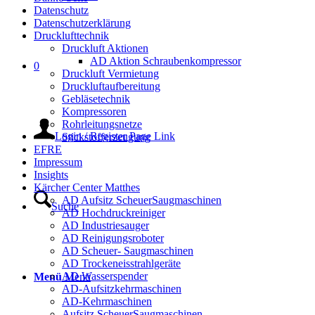
Datenschutz
Datenschutzerklärung
Drucklufttechnik
Druckluft Aktionen
AD Aktion Schraubenkompressor
0
Druckluft Vermietung
Druckluftaufbereitung
Gebläsetechnik
Kompressoren
Rohrleitungsnetze
Login / Register Page Link
Stickstofferzeugung
EFRE
Impressum
Insights
Kärcher Center Matthes
AD Aufsitz ScheuerSaugmaschinen
Suche
AD Hochdruckreiniger
AD Industriesauger
AD Reinigungsroboter
AD Scheuer- Saugmaschinen
AD Trockeneisstrahlgeräte
AD Wasserspender
Menü
Menü
AD-Aufsitzkehrmaschinen
AD-Kehrmaschinen
Aufsitz ScheuerSaugmaschinen