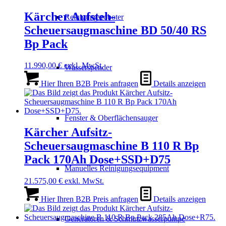
Kärcher Aufsteh-
Reinigungsroboter
Scheuersaugmaschine BD 50/40 RS
Bp Pack
11.990,00
€
exkl. MwSt.
Wasserspender
Hier Ihren B2B Preis anfragen
Details anzeigen
Fenster & Oberflächensauger
Kärcher Aufsitz-
Scheuersaugmaschine B 110 R Bp
Pack 170Ah Dose+SSD+D75
Manuelles Reinigungsequipment
21.575,00
€
exkl. MwSt.
Hier Ihren B2B Preis anfragen
Details anzeigen
Generatoren & Schmutzwasserpumpe