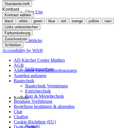
Standardschrift
Kontrast
Über Uns
Kontrast wählen
black
white
green
blue
red
orange
yellow
navi
Links unterstreichen
Farbumkehrung
Zurücksetzen
Einblicke
Schließen
Accessibility by WAH
AD Kärcher Center Matthes
AGB
Stellenangebote
Allgemeine Geschäftsbedingungen
Angebot anfragen
Bautechnik
Bautechnik Vermietung
Estrichtechnik
Putz & Mörteltechnik
Kontakt
Beratung Vorführung
Bestellung bestätigen & absenden
Chat
Chatbot
Cookie-Richtlinie (EU)
Kontakt
Danke Seite