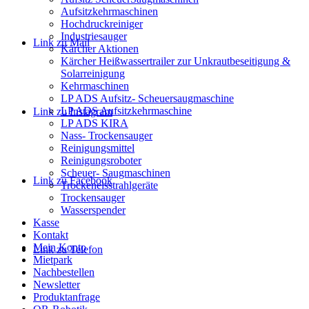
Aufsitzkehrmaschinen
Hochdruckreiniger
Industriesauger
Link zu Mail
Kärcher Aktionen
Kärcher Heißwassertrailer zur Unkrautbeseitigung &
Solarreinigung
Kehrmaschinen
LP ADS Aufsitz- Scheuersaugmaschine
LP ADS Aufsitzkehrmaschine
Link zu Instagram
LP ADS KIRA
Nass- Trockensauger
Reinigungsmittel
Reinigungsroboter
Scheuer- Saugmaschinen
Link zu Facebook
Trockeneisstrahlgeräte
Trockensauger
Wasserspender
Kasse
Kontakt
Mein Konto
Link zu Telefon
Mietpark
Nachbestellen
Newsletter
Produktanfrage