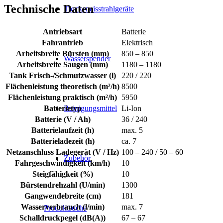
Technische Daten
Trockeneisstrahlgeräte
Antriebsart
Batterie
Fahrantrieb
Elektrisch
Arbeitsbreite Bürsten (mm)
850 – 850
Wasserspender
Arbeitsbreite Saugen (mm)
1180 – 1180
Tank Frisch-/Schmutzwasser (l)
220 / 220
Flächenleistung theoretisch (m²/h)
8500
Flächenleistung praktisch (m²/h)
5950
Reinigungsmittel
Batterietyp
Li-Ion
Batterie (V / Ah)
36 / 240
Batterielaufzeit (h)
max. 5
Batterieladezeit (h)
ca. 7
Netzanschluss Ladegerät (V / Hz)
100 – 240 / 50 – 60
Zubehör
Fahrgeschwindigkeit (km/h)
10
Steigfähigkeit (%)
10
Bürstendrehzahl (U/min)
1300
Gangwendebreite (cm)
181
Wasserverbrauch (l/min)
max. 7
Produktsuche
Schalldruckpegel (dB(A))
67 – 67