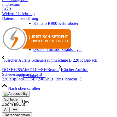
Impressum
AGB
Widerrufsbelehrung
Datenschutzerklärung
Kemaro K900 Kehrroboter
systeco Tornado Strahlsauger
Kärcher Aufsitz-Scheuersaugmaschine B 220 R BpPack
DOSE+285Ah+D110+Ri+Beac...
Kärcher Aufsitz-
Scheuersaugmaschine B
Produktsuche
220RBpPackDOSE+240AhLi+Rins+beacon+D...
Nach oben scrollen
Schließen
Über Uns
Zoom In/Out
A-
A+
Tastennavigation