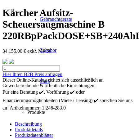
Kärcher Aufsitz-
Gebrauchtgeräte
Scheuersaugmaschine B
220RBpPackDOSE+SB+240AhL
Zubehör
34.155,00
€
exkl. MwSt.
Kärcher
Aufsitz-
Hier Ihren B2B Preis anfragen
Scheuersaugmaschine
Dieser Online-Katalog richtet sich ausschließlich an
Shop
B
Gewerbetreibende & öffentliche Einrichtungen.
220RBpPackDOSE+SB+240AhLi+RI+beac+R85
Für eine Beratung ✔️, Vorführung ✔️ oder
Menge
Finanzierungsmöglichkeiten (Miete / Leasing) ✔️ sprechen Sie uns
an!
Artikelnummer:
1.246-283.0
Produkte
Beschreibung
Produktdetails
Produktdatenblätter