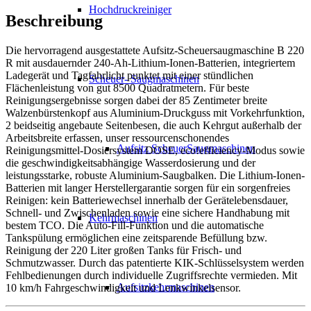
Hochdruckreiniger
Beschreibung
Die hervorragend ausgestattete Aufsitz-Scheuersaugmaschine B 220
R mit ausdauernder 240-Ah-Lithium-Ionen-Batterien, integriertem
Ladegerät und Tagfahrlicht punktet mit einer stündlichen
Scheuer- Saugmaschinen
Flächenleistung von gut 8500 Quadratmetern. Für beste
Reinigungsergebnisse sorgen dabei der 85 Zentimeter breite
Walzenbürstenkopf aus Aluminium-Druckguss mit Vorkehrfunktion,
2 beidseitig angebaute Seitenbesen, die auch Kehrgut außerhalb der
Arbeitsbreite erfassen, unser ressourcenschonendes
Aufsitz ScheuerSaugmaschinen
Reinigungsmittel-Dosiersystem DOSE, eco!efficiency-Modus sowie
die geschwindigkeitsabhängige Wasserdosierung und der
leistungsstarke, robuste Aluminium-Saugbalken. Die Lithium-Ionen-
Batterien mit langer Herstellergarantie sorgen für ein sorgenfreies
Reinigen: kein Batteriewechsel innerhalb der Gerätelebensdauer,
Schnell- und Zwischenladen sowie eine sichere Handhabung mit
Kehrmaschinen
bestem TCO. Die Auto-Fill-Funktion und die automatische
Tankspülung ermöglichen eine zeitsparende Befüllung bzw.
Reinigung der 220 Liter großen Tanks für Frisch- und
Schmutzwasser. Durch das patentierte KIK-Schlüsselsystem werden
Fehlbedienungen durch individuelle Zugriffsrechte vermieden. Mit
Aufsitzkehrmaschinen
10 km/h Fahrgeschwindigkeit und Lenkwinkelsensor.