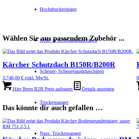
Hochdruckreiniger
Wählen Sie aus passendem Zubehör ...
Kehr- & Kehrsaugmaschinen
Kärcher Schutzdach B150R/B200R
Scheuer- Scheuersaugmaschinen
3.748,00
€
exkl. MwSt.
8
Hier Ihren B2B Preis anfragen
Details anzeigen
Trockensauger
Das könnte dir auch gefallen …
Nass- Trockensauger