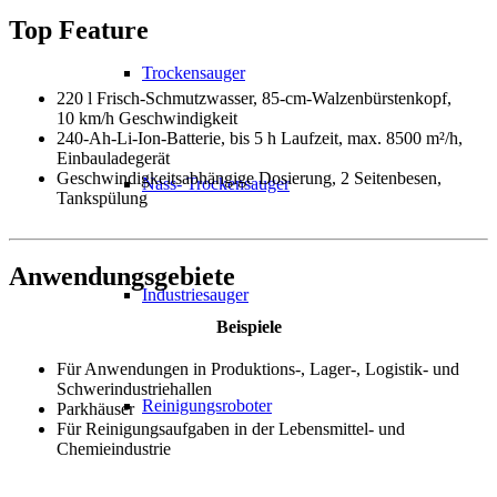
Top Feature
Trockensauger
220 l Frisch-Schmutzwasser, 85-cm-Walzenbürstenkopf,
10 km/h Geschwindigkeit
240-Ah-Li-Ion-Batterie, bis 5 h Laufzeit, max. 8500 m²/h,
Einbauladegerät
Geschwindigkeitsabhängige Dosierung, 2 Seitenbesen,
Nass- Trockensauger
Tankspülung
Anwendungsgebiete
Industriesauger
Beispiele
Für Anwendungen in Produktions-, Lager-, Logistik- und
Schwerindustriehallen
Reinigungsroboter
Parkhäuser
Für Reinigungsaufgaben in der Lebensmittel- und
Chemieindustrie