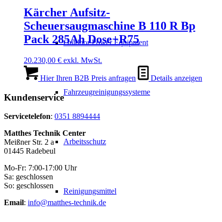
Kärcher Aufsitz-
Scheuersaugmaschine B 110 R Bp
Pack 285Ah Dose+R75
Outdoor Power Equipment
20.230,00
€
exkl. MwSt.
Hier Ihren B2B Preis anfragen
Details anzeigen
Fahrzeugreinigungssysteme
Kundenservice
Servicetelefon
:
0351 8894444
Matthes Technik Center
Arbeitsschutz
Meißner Str. 2 a
01445 Radebeul
Mo-Fr: 7:00-17:00 Uhr
Sa: geschlossen
So: geschlossen
Reinigungsmittel
Email
:
info@matthes-technik.de