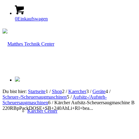
0
Einkaufswagen
Du bist hier:
Startseite
1
/
Shop
2
/
Kaercher
3
/
Geräte
4
/
Scheuer-/Scheuersaugmaschinen
5
/
Aufsitz-/Aufsteh-
Scheuersaugmaschinen
6
/
Kärcher Aufsitz-Scheuersaugmaschine B
220RBpPackDOSE+SB+240AhLi+RI+bea...
Kärcher Center