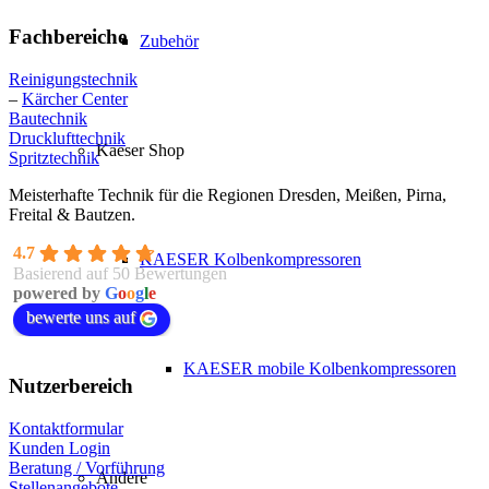
Fachbereiche
Zubehör
Reinigungstechnik
–
Kärcher Center
Bautechnik
Drucklufttechnik
Kaeser Shop
Spritztechnik
Meisterhafte Technik für die Regionen Dresden, Meißen, Pirna,
Freital & Bautzen.
4.7
KAESER Kolbenkompressoren
Basierend auf 50 Bewertungen
powered by
G
o
o
g
l
e
bewerte uns auf
KAESER mobile Kolbenkompressoren
Nutzerbereich
Kontaktformular
Kunden Login
Beratung / Vorführung
Andere
Stellenangebote