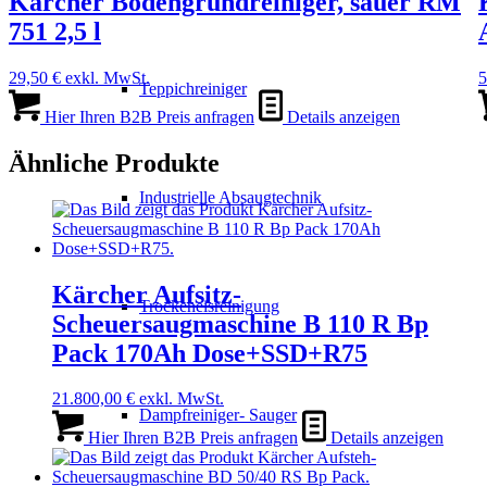
Kärcher Bodengrundreiniger, sauer RM
751 2,5 l
29,50
€
exkl. MwSt.
5
Teppichreiniger
Hier Ihren B2B Preis anfragen
Details anzeigen
Ähnliche Produkte
Industrielle Absaugtechnik
Kärcher Aufsitz-
Trockeneisreinigung
Scheuersaugmaschine B 110 R Bp
Pack 170Ah Dose+SSD+R75
21.800,00
€
exkl. MwSt.
Dampfreiniger- Sauger
Hier Ihren B2B Preis anfragen
Details anzeigen