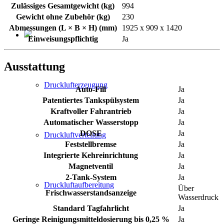
Zulässiges Gesamtgewicht (kg)
994
Gewicht ohne Zubehör (kg)
230
Abmessungen (L × B × H) (mm)
1925 x 909 x 1420
Einweisungspflichtig
Ja
Ausstattung
Drucklufterzeugung
Auto-Fill
Ja
Patentiertes Tankspülsystem
Ja
Kraftvoller Fahrantrieb
Ja
Automatischer Wasserstopp
Ja
DOSE
Ja
Druckluftverteilung
Feststellbremse
Ja
Integrierte Kehreinrichtung
Ja
Magnetventil
Ja
2-Tank-System
Ja
Druckluftaufbereitung
Über
Frischwasserstandsanzeige
Wasserdruck
Standard Tagfahrlicht
Ja
Geringe Reinigungsmitteldosierung bis 0,25 %
Ja