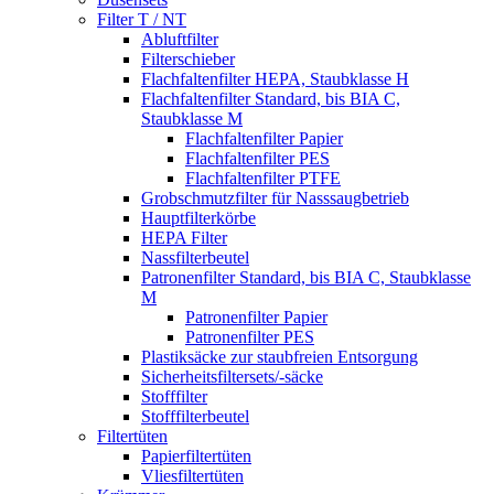
Filter T / NT
Abluftfilter
Filterschieber
Flachfaltenfilter HEPA, Staubklasse H
Flachfaltenfilter Standard, bis BIA C,
Staubklasse M
Flachfaltenfilter Papier
Flachfaltenfilter PES
Flachfaltenfilter PTFE
Grobschmutzfilter für Nasssaugbetrieb
Hauptfilterkörbe
HEPA Filter
Nassfilterbeutel
Patronenfilter Standard, bis BIA C, Staubklasse
M
Patronenfilter Papier
Patronenfilter PES
Plastiksäcke zur staubfreien Entsorgung
Sicherheitsfiltersets/-säcke
Stofffilter
Stofffilterbeutel
Filtertüten
Papierfiltertüten
Vliesfiltertüten