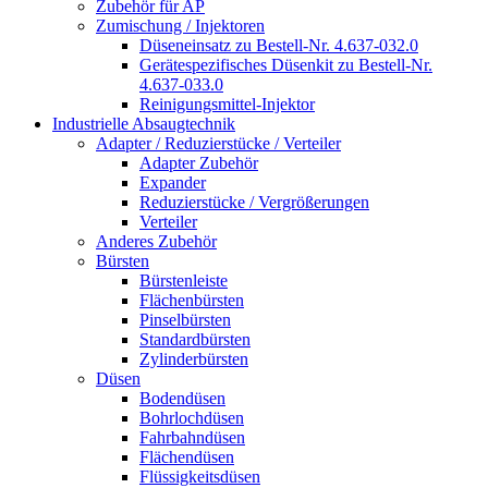
Zubehör für AP
Zumischung / Injektoren
Düseneinsatz zu Bestell-Nr. 4.637-032.0
Gerätespezifisches Düsenkit zu Bestell-Nr.
4.637-033.0
Reinigungsmittel-Injektor
Industrielle Absaugtechnik
Adapter / Reduzierstücke / Verteiler
Adapter Zubehör
Expander
Reduzierstücke / Vergrößerungen
Verteiler
Anderes Zubehör
Bürsten
Bürstenleiste
Flächenbürsten
Pinselbürsten
Standardbürsten
Zylinderbürsten
Düsen
Bodendüsen
Bohrlochdüsen
Fahrbahndüsen
Flächendüsen
Flüssigkeitsdüsen