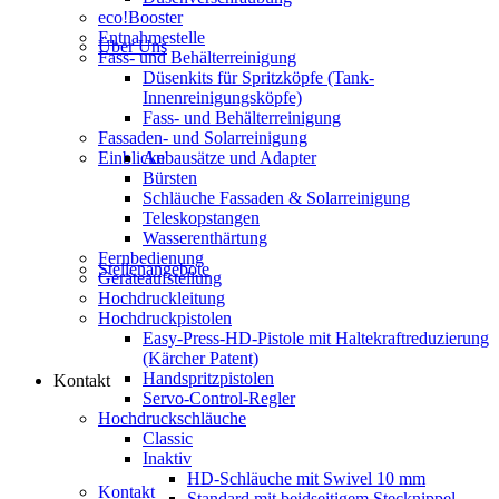
eco!Booster
Entnahmestelle
Über Uns
Fass- und Behälterreinigung
Düsenkits für Spritzköpfe (Tank-
Innenreinigungsköpfe)
Fass- und Behälterreinigung
Fassaden- und Solarreinigung
Einblicke
Anbausätze und Adapter
Bürsten
Schläuche Fassaden & Solarreinigung
Teleskopstangen
Wasserenthärtung
Fernbedienung
Stellenangebote
Geräteaufstellung
Hochdruckleitung
Hochdruckpistolen
Easy-Press-HD-Pistole mit Haltekraftreduzierung
(Kärcher Patent)
Handspritzpistolen
Kontakt
Servo-Control-Regler
Hochdruckschläuche
Classic
Inaktiv
HD-Schläuche mit Swivel 10 mm
Kontakt
Standard mit beidseitigem Stecknippel