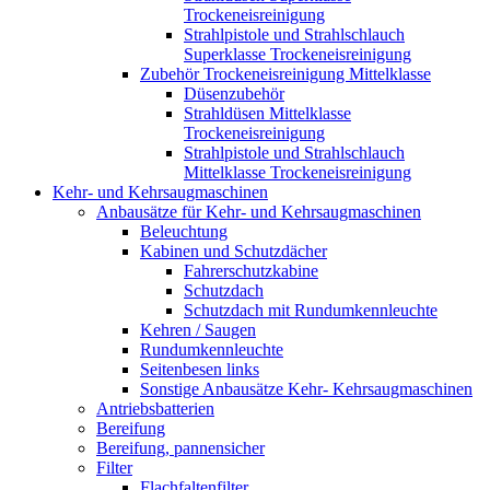
Trockeneisreinigung
Strahlpistole und Strahlschlauch
Superklasse Trockeneisreinigung
Zubehör Trockeneisreinigung Mittelklasse
Düsenzubehör
Strahldüsen Mittelklasse
Trockeneisreinigung
Strahlpistole und Strahlschlauch
Mittelklasse Trockeneisreinigung
Kehr- und Kehrsaugmaschinen
Anbausätze für Kehr- und Kehrsaugmaschinen
Beleuchtung
Kabinen und Schutzdächer
Fahrerschutzkabine
Schutzdach
Schutzdach mit Rundumkennleuchte
Kehren / Saugen
Rundumkennleuchte
Seitenbesen links
Sonstige Anbausätze Kehr- Kehrsaugmaschinen
Antriebsbatterien
Bereifung
Bereifung, pannensicher
Filter
Flachfaltenfilter