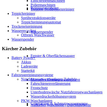
Einscheibenmaschinen
Poliermaschinen
Reinigungsroboter
Treppen-/Rolltreppenreiniger
Teppichreiniger
Sprühextraktionsgeräte
Teppichreinigungsautomat
Trockeneisreinigung
Wasserrecycling
Wasserspender
Ölfreies Waschwasser
Wasserspender
Kärcher Zubehör
Fenster & Oberflächensauger
Battery Power+
Akkus
Ladegeräte
Starterkit
Fahrzeugreinigungssysteme
Nutzfahrzeugwaschanlagen Zubehör
Manuelles Reinigungsequipment
Fahrschienenverlängerung
Frostschutz
Unterbodenwäsche Nutzfahrzeugwaschanlagen
Wasserdruckerhöhungssystem
PKW-Waschanlagen
Generatoren & Schmutzwasserpumpe
Aufkleber Waschhöhe / Durchfahrbreite