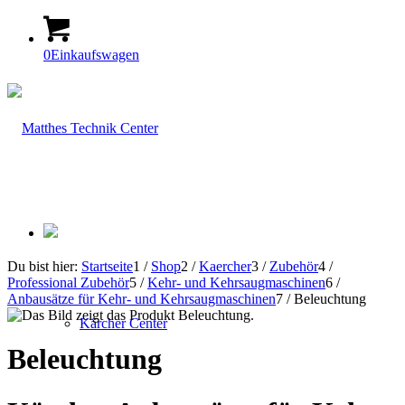
0
Einkaufswagen
Du bist hier:
Startseite
1
/
Shop
2
/
Kaercher
3
/
Zubehör
4
/
Professional Zubehör
5
/
Kehr- und Kehrsaugmaschinen
6
/
Anbausätze für Kehr- und Kehrsaugmaschinen
7
/
Beleuchtung
Kärcher Center
Beleuchtung