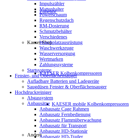
Impulszähler
Mattenhalter
Zubehör
Powerschaum
Regenschutzdach
RM-Dosierung
Schmutzbehälter
Verschiedenes
Kaeser Shop
Waschplatzausrüstung
Waschwerkzeuge
Wasserversorgung
Wertmarken
Zahlungssysteme
Startsysteme
KAESER Kolbenkompressoren
Fenster- und Oberflächensauger
Aufladbare Batterien und Ladegeräte
Saugdüsen Fenster & Oberflächensauger
Hochdruckreiniger
Abgassystem
Anbausätze
KAESER mobile Kolbenkompressoren
Anbausatz Cage Rahmen
Anbausatz Fernbedienung
Anbausatz Flammüberwachung
Anbausatz für Transport
Anbausatz HD-Stationär
Andere
Anbausatz HD-Trailer