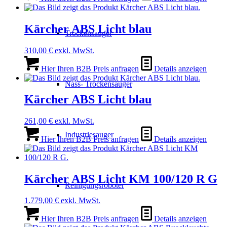
Kärcher ABS Licht blau
Trockensauger
310,00
€
exkl. MwSt.
Hier Ihren B2B Preis anfragen
Details anzeigen
Nass- Trockensauger
Kärcher ABS Licht blau
261,00
€
exkl. MwSt.
Industriesauger
Hier Ihren B2B Preis anfragen
Details anzeigen
Kärcher ABS Licht KM 100/120 R G
Reinigungsroboter
1.779,00
€
exkl. MwSt.
Hier Ihren B2B Preis anfragen
Details anzeigen