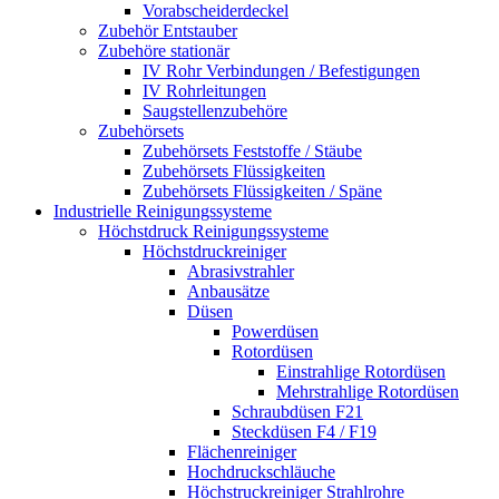
Vorabscheiderdeckel
Zubehör Entstauber
Zubehöre stationär
IV Rohr Verbindungen / Befestigungen
IV Rohrleitungen
Saugstellenzubehöre
Zubehörsets
Zubehörsets Feststoffe / Stäube
Zubehörsets Flüssigkeiten
Zubehörsets Flüssigkeiten / Späne
Industrielle Reinigungssysteme
Höchstdruck Reinigungssysteme
Höchstdruckreiniger
Abrasivstrahler
Anbausätze
Düsen
Powerdüsen
Rotordüsen
Einstrahlige Rotordüsen
Mehrstrahlige Rotordüsen
Schraubdüsen F21
Steckdüsen F4 / F19
Flächenreiniger
Hochdruckschläuche
Höchstruckreiniger Strahlrohre