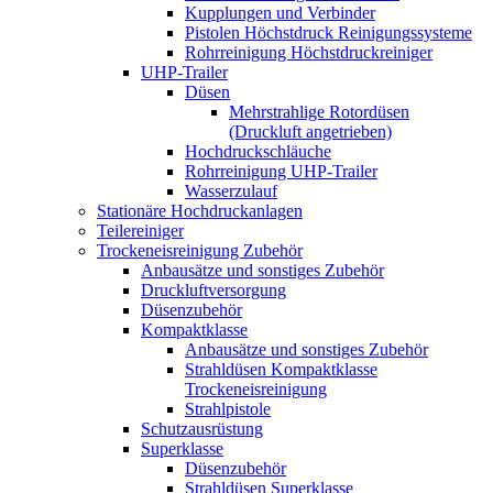
Kupplungen und Verbinder
Pistolen Höchstdruck Reinigungssysteme
Rohrreinigung Höchstdruckreiniger
UHP-Trailer
Düsen
Mehrstrahlige Rotordüsen
(Druckluft angetrieben)
Hochdruckschläuche
Rohrreinigung UHP-Trailer
Wasserzulauf
Stationäre Hochdruckanlagen
Teilereiniger
Trockeneisreinigung Zubehör
Anbausätze und sonstiges Zubehör
Druckluftversorgung
Düsenzubehör
Kompaktklasse
Anbausätze und sonstiges Zubehör
Strahldüsen Kompaktklasse
Trockeneisreinigung
Strahlpistole
Schutzausrüstung
Superklasse
Düsenzubehör
Strahldüsen Superklasse