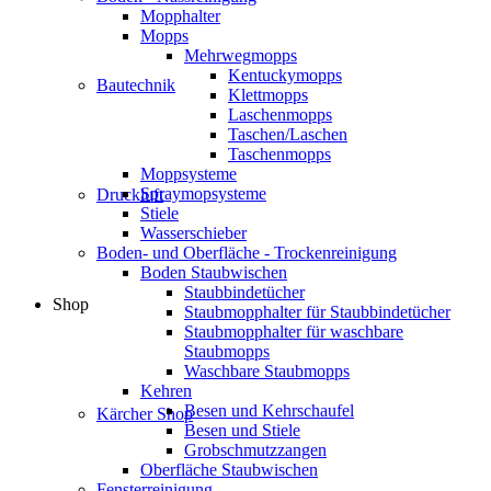
Mopphalter
Mopps
Mehrwegmopps
Kentuckymopps
Bautechnik
Klettmopps
Laschenmopps
Taschen/Laschen
Taschenmopps
Moppsysteme
Spraymopsysteme
Druckluft
Stiele
Wasserschieber
Boden- und Oberfläche - Trockenreinigung
Boden Staubwischen
Staubbindetücher
Shop
Staubmopphalter für Staubbindetücher
Staubmopphalter für waschbare
Staubmopps
Waschbare Staubmopps
Kehren
Besen und Kehrschaufel
Kärcher Shop
Besen und Stiele
Grobschmutzzangen
Oberfläche Staubwischen
Fensterreinigung