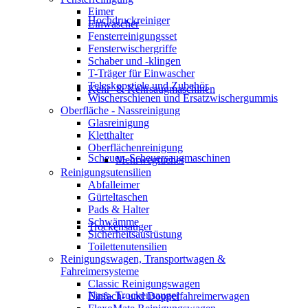
Eimer
Hochdruckreiniger
Einwascher
Fensterreinigungsset
Fensterwischergriffe
Schaber und -klingen
T-Träger für Einwascher
Teleskopstiele und Zubehör
Kehr- & Kehrsaugmaschinen
Wischerschienen und Ersatzwischergummis
Oberfläche - Nassreinigung
Glasreinigung
Kletthalter
Oberflächenreinigung
Scheuer- Scheuersaugmaschinen
Mehrwegtücher
Reinigungsutensilien
Abfalleimer
Gürteltaschen
Pads & Halter
Schwämme
Trockensauger
Sicherheitsausrüstung
Toilettenutensilien
Reinigungswagen, Transportwagen &
Fahreimersysteme
Classic Reinigungswagen
Nass- Trockensauger
Einfach- und Doppelfahreimerwagen