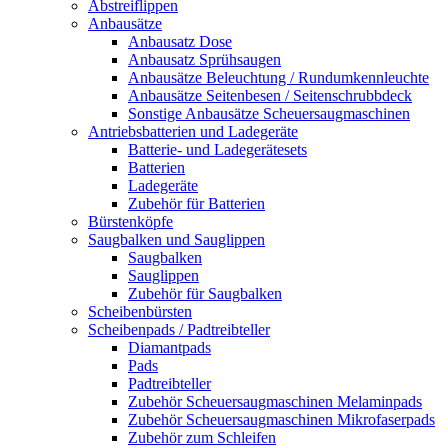
Abstreiflippen
Anbausätze
Anbausatz Dose
Anbausatz Sprühsaugen
Anbausätze Beleuchtung / Rundumkennleuchte
Anbausätze Seitenbesen / Seitenschrubbdeck
Sonstige Anbausätze Scheuersaugmaschinen
Antriebsbatterien und Ladegeräte
Batterie- und Ladegerätesets
Batterien
Ladegeräte
Zubehör für Batterien
Bürstenköpfe
Saugbalken und Sauglippen
Saugbalken
Sauglippen
Zubehör für Saugbalken
Scheibenbürsten
Scheibenpads / Padtreibteller
Diamantpads
Pads
Padtreibteller
Zubehör Scheuersaugmaschinen Melaminpads
Zubehör Scheuersaugmaschinen Mikrofaserpads
Zubehör zum Schleifen