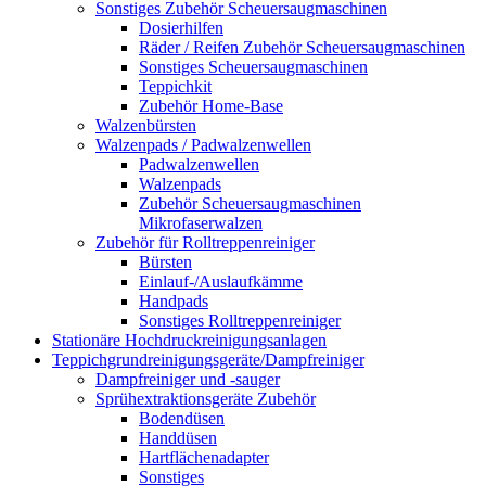
Sonstiges Zubehör Scheuersaugmaschinen
Dosierhilfen
Räder / Reifen Zubehör Scheuersaugmaschinen
Sonstiges Scheuersaugmaschinen
Teppichkit
Zubehör Home-Base
Walzenbürsten
Walzenpads / Padwalzenwellen
Padwalzenwellen
Walzenpads
Zubehör Scheuersaugmaschinen
Mikrofaserwalzen
Zubehör für Rolltreppenreiniger
Bürsten
Einlauf-/Auslaufkämme
Handpads
Sonstiges Rolltreppenreiniger
Stationäre Hochdruckreinigungsanlagen
Teppichgrundreinigungsgeräte/Dampfreiniger
Dampfreiniger und -sauger
Sprühextraktionsgeräte Zubehör
Bodendüsen
Handdüsen
Hartflächenadapter
Sonstiges