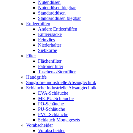
Nutendüsen
Nutendüsen biegbar
Standarddüsen
Standarddüsen biegbar
Entleerhilfen
Andere Entleerhilfen
Entleersäcke
Feinvlies
Niederhalter
Siebkörbe
Filter
Flächenfilter
Patronenfilter
Taschen- /Sternfilter
Handgriffe
Saugrohre industrielle Absaugtechnik
Schläuche Industrielle Absaugtechnik
EVA-Schläuche
ME-PU-Schläuche
PO-Schäuche
PU-Schläuche
PVC-Schläuche
Schlauch Montagesets
Vorabscheider
Vorabscheider