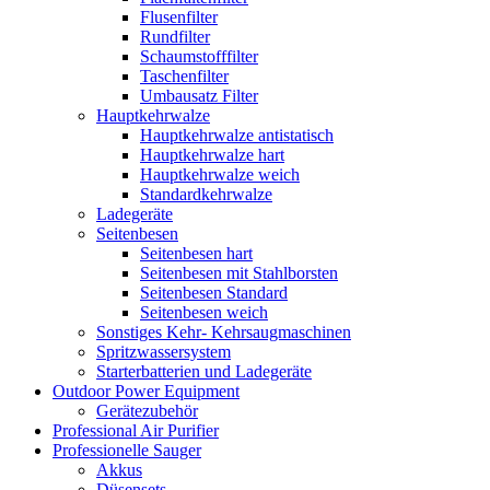
Flusenfilter
Rundfilter
Schaumstofffilter
Taschenfilter
Umbausatz Filter
Hauptkehrwalze
Hauptkehrwalze antistatisch
Hauptkehrwalze hart
Hauptkehrwalze weich
Standardkehrwalze
Ladegeräte
Seitenbesen
Seitenbesen hart
Seitenbesen mit Stahlborsten
Seitenbesen Standard
Seitenbesen weich
Sonstiges Kehr- Kehrsaugmaschinen
Spritzwassersystem
Starterbatterien und Ladegeräte
Outdoor Power Equipment
Gerätezubehör
Professional Air Purifier
Professionelle Sauger
Akkus
Düsensets