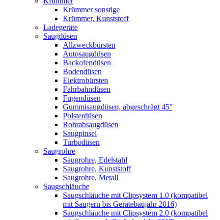
Krümmer
Krümmer sonstige
Krümmer, Kunststoff
Ladegeräte
Saugdüsen
Allzweckbürsten
Autosaugdüsen
Backofendüsen
Bodendüsen
Elektrobürsten
Fahrbahndüsen
Fugendüsen
Gummisaugdüsen, abgeschrägt 45°
Polsterdüsen
Rohrabsaugdüsen
Saugpinsel
Turbodüsen
Saugrohre
Saugrohre, Edelstahl
Saugrohre, Kunststoff
Saugrohre, Metall
Saugschläuche
Saugschläuche mit Clipsystem 1.0 (kompatibel
mit Saugern bis Gerätebaujahr 2016)
Saugschläuche mit Clipsystem 2.0 (kompatibel