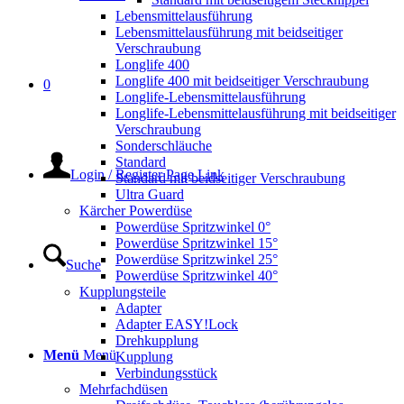
Lebensmittelausführung
Lebensmittelausführung mit beidseitiger
Verschraubung
Longlife 400
Longlife 400 mit beidseitiger Verschraubung
0
Longlife-Lebensmittelausführung
Longlife-Lebensmittelausführung mit beidseitiger
Verschraubung
Sonderschläuche
Standard
Login / Register Page Link
Standard mit beidseitiger Verschraubung
Ultra Guard
Kärcher Powerdüse
Powerdüse Spritzwinkel 0°
Powerdüse Spritzwinkel 15°
Powerdüse Spritzwinkel 25°
Suche
Powerdüse Spritzwinkel 40°
Kupplungsteile
Adapter
Adapter EASY!Lock
Drehkupplung
Menü
Menü
Kupplung
Verbindungsstück
Mehrfachdüsen