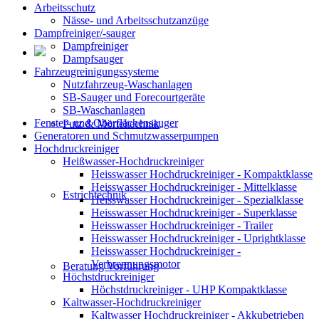
Arbeitsschutz
Nässe- und Arbeitsschutzanzüge
Dampfreiniger/-sauger
Dampfreiniger
Dampfsauger
Fahrzeugreinigungssysteme
Nutzfahrzeug-Waschanlagen
SB-Sauger und Forecourtgeräte
SB-Waschanlagen
Fenster- und Oberflächensauger
Putz & Mörteltechnik
Generatoren und Schmutzwasserpumpen
Hochdruckreiniger
Heißwasser-Hochdruckreiniger
Heisswasser Hochdruckreiniger - Kompaktklasse
Heisswasser Hochdruckreiniger - Mittelklasse
Estrichtechnik
Heisswasser Hochdruckreiniger - Spezialklasse
Heisswasser Hochdruckreiniger - Superklasse
Heisswasser Hochdruckreiniger - Trailer
Heisswasser Hochdruckreiniger - Uprightklasse
Heisswasser Hochdruckreiniger -
Verbrennungsmotor
Beratung Vorführung
Höchstdruckreiniger
Höchstdruckreiniger - UHP Kompaktklasse
Kaltwasser-Hochdruckreiniger
Kaltwasser Hochdruckreiniger - Akkubetrieben