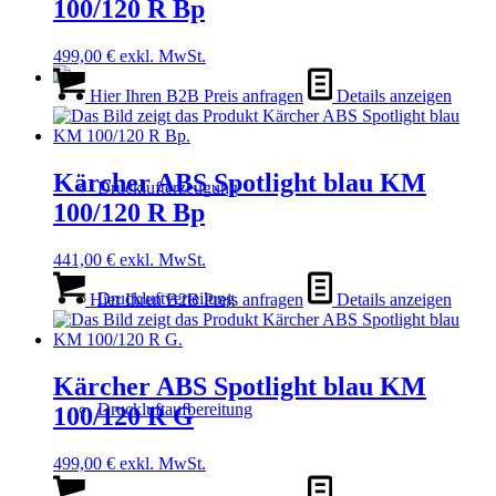
100/120 R Bp
499,00
€
exkl. MwSt.
Hier Ihren B2B Preis anfragen
Details anzeigen
Kärcher ABS Spotlight blau KM
Drucklufterzeugung
100/120 R Bp
441,00
€
exkl. MwSt.
Druckluftverteilung
Hier Ihren B2B Preis anfragen
Details anzeigen
Kärcher ABS Spotlight blau KM
Druckluftaufbereitung
100/120 R G
499,00
€
exkl. MwSt.