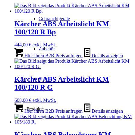
Gebrauchtgeräte
Kärcher ABS Arbeitslicht KM
100/120 R Bp
444,00
€
exkl. MwSt.
Zubehör
Hier Ihren B2B Preis anfragen
Details anzeigen
Kärcher ABS Arbeitslicht KM
Shop
100/120 R G
608,00
€
exkl. MwSt.
Produkte
Hier Ihren B2B Preis anfragen
Details anzeigen
Kärcher ABS Beleuchtung KM