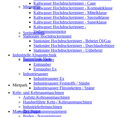
Kaltwasser Hochdruckreiniger - Cage
Mietgeräte
Kaltwasser Hochdruckreiniger - Kompaktklasse
Kaltwasser Hochdruckreiniger - Mittelklasse
Kaltwasser Hochdruckreiniger - Spezialklasse
Kaltwasser Hochdruckreiniger - Superklasse
Kaltwasser Hochdruckreiniger -
Verbrennungsmotor
Spritztechnik
Stationäre Hochdruckreiniger
Stationäre Hochdruckreiniger - Beheizt Öl/Gas
Stationäre Hochdruckreiniger - Durchlauferhitzer
Stationäre Hochdruckreiniger - Unbeheizt
Industrielle Absaugtechnik
Bautechnik Shop
Industrieentstauber
Entstauber
Entstauber Ex
Industriesauger
Industriesauger Ex
Industriesauger Feststoffe / Stäube
Mietpark
Industriesauger Flüssigkeiten / Späne
Kehr- und Kehrsaugmaschinen
Aufsitz-Kehrsaugmaschinen
Handgeführte Kehr-/ Kehrsaugmaschinen
Industriekehrmaschinen
Reinigung
Manuelles Reinigungsequipment
Boden - Nassreinigung