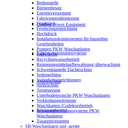
Bedienstelle
Bürstenbesatz
Energieversorgung
Fahrzeugpositionierung
Fronttüren
Outdoor Power Equipment
Frostschutzeinrichtung
Hochdruck
Installationskomponenten für bauseitige
Gegebenheiten
Pumpen PKW Waschanlagen
Fahrzeugreinigungssysteme
Radwäsche
Recyclingwasserbetrieb
Reinigungsmittelaufbewahrung/-überwachung
Schwenklamelle Dachtrockner
Seitengebläse
Sicherheitseinrichtungen
Arbeitsschutz
Spritzschutz
Torsteuerung
Unterbodenwäsche PKW Waschanlagen
Verkleidungselemente
Waschkarten-/Codeleserbetrieb
Reinigungsmittel
Wasseraufbereitungssysteme PKW
Waschanlagen
Zusatzprogramme
SB-Waschanlagen und -geräte