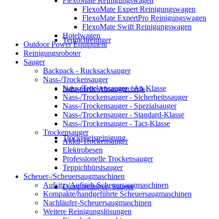
FlexoMate Reinigungswagen
FlexoMate Expert Reinigungswagen
FlexoMate ExpertPro Reinigungswagen
FlexoMate Swift Reinigungswagen
Hotelwagen
Teppichreiniger
Outdoor Power Equipment
Reinigungsroboter
Sauger
Backpack - Rucksacksauger
Nass-/Trockensauger
Nass-/Trockensauger - Ap-Klasse
Industrielle Absaugtechnik
Nass-/Trockensauger - Sicherheitssauger
Nass-/Trockensauger - Spezialsauger
Nass-/Trockensauger - Standard-Klasse
Nass-/Trockensauger - Tact-Klasse
Trockensauger
Trockeneisreinigung
Akku-Trockensauger
Elektrobesen
Professionelle Trockensauger
Teppichbürstsauger
Scheuer-/Scheuersaugmaschinen
Aufsitz-/Aufsteh-Scheuersaugmaschinen
Dampfreiniger- Sauger
Kompakte/handgeführte Scheuersaugmaschinen
Nachläufer-Scheuersaugmaschinen
Weitere Reinigungslösungen