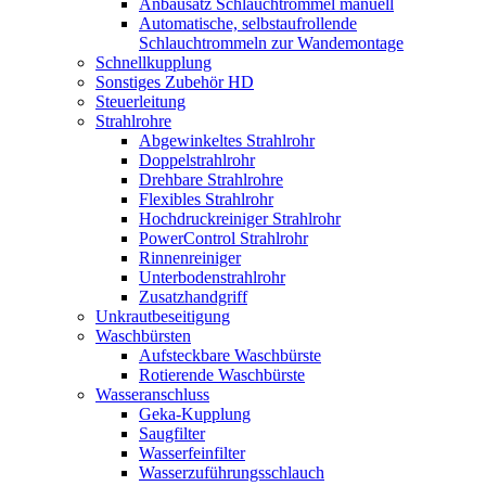
Anbausatz Schlauchtrommel manuell
Automatische, selbstaufrollende
Schlauchtrommeln zur Wandemontage
Schnellkupplung
Sonstiges Zubehör HD
Steuerleitung
Strahlrohre
Abgewinkeltes Strahlrohr
Doppelstrahlrohr
Drehbare Strahlrohre
Flexibles Strahlrohr
Hochdruckreiniger Strahlrohr
PowerControl Strahlrohr
Rinnenreiniger
Unterbodenstrahlrohr
Zusatzhandgriff
Unkrautbeseitigung
Waschbürsten
Aufsteckbare Waschbürste
Rotierende Waschbürste
Wasseranschluss
Geka-Kupplung
Saugfilter
Wasserfeinfilter
Wasserzuführungsschlauch