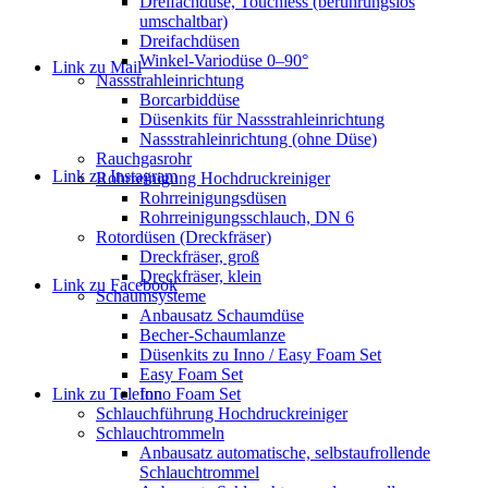
Dreifachdüse, Touchless (berührungslos
umschaltbar)
Dreifachdüsen
Winkel-Variodüse 0–90°
Link zu Mail
Nassstrahleinrichtung
Borcarbiddüse
Düsenkits für Nassstrahleinrichtung
Nassstrahleinrichtung (ohne Düse)
Rauchgasrohr
Link zu Instagram
Rohrreinigung Hochdruckreiniger
Rohrreinigungsdüsen
Rohrreinigungsschlauch, DN 6
Rotordüsen (Dreckfräser)
Dreckfräser, groß
Dreckfräser, klein
Link zu Facebook
Schaumsysteme
Anbausatz Schaumdüse
Becher-Schaumlanze
Düsenkits zu Inno / Easy Foam Set
Easy Foam Set
Link zu Telefon
Inno Foam Set
Schlauchführung Hochdruckreiniger
Schlauchtrommeln
Anbausatz automatische, selbstaufrollende
Schlauchtrommel