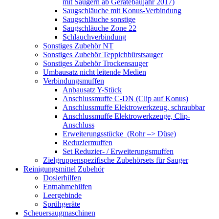
mit Saugern ab Gerätebaujahr 2017)
Saugschläuche mit Konus-Verbindung
Saugschläuche sonstige
Saugschläuche Zone 22
Schlauchverbindung
Sonstiges Zubehör NT
Sonstiges Zubehör Teppichbürstsauger
Sonstiges Zubehör Trockensauger
Umbausatz nicht leitende Medien
Verbindungsmuffen
Anbausatz Y-Stück
Anschlussmuffe C-DN (Clip auf Konus)
Anschlussmuffe Elektrowerkzeug, schraubbar
Anschlussmuffe Elektrowerkzeuge, Clip-
Anschluss
Erweiterungsstücke (Rohr –> Düse)
Reduziermuffen
Set Reduzier- / Erweiterungsmuffen
Zielgruppenspezifische Zubehörsets für Sauger
Reinigungsmittel Zubehör
Dosierhilfen
Entnahmehilfen
Leergebinde
Sprühgeräte
Scheuersaugmaschinen