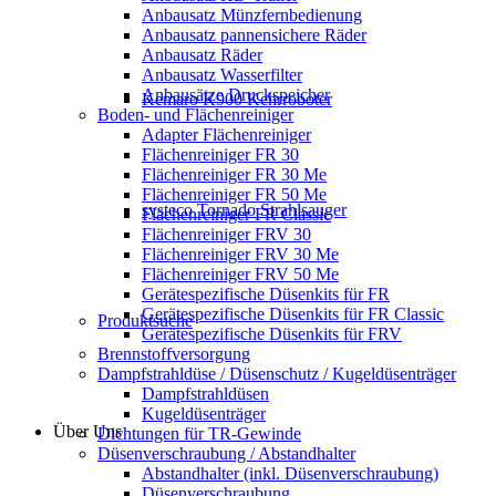
Anbausatz Münzfernbedienung
Anbausatz pannensichere Räder
Anbausatz Räder
Anbausatz Wasserfilter
Anbausätze Druckspeicher
Kemaro K900 Kehrroboter
Boden- und Flächenreiniger
Adapter Flächenreiniger
Flächenreiniger FR 30
Flächenreiniger FR 30 Me
Flächenreiniger FR 50 Me
systeco Tornado Strahlsauger
Flächenreiniger FR Classic
Flächenreiniger FRV 30
Flächenreiniger FRV 30 Me
Flächenreiniger FRV 50 Me
Gerätespezifische Düsenkits für FR
Gerätespezifische Düsenkits für FR Classic
Produktsuche
Gerätespezifische Düsenkits für FRV
Brennstoffversorgung
Dampfstrahldüse / Düsenschutz / Kugeldüsenträger
Dampfstrahldüsen
Kugeldüsenträger
Über Uns
Dichtungen für TR-Gewinde
Düsenverschraubung / Abstandhalter
Abstandhalter (inkl. Düsenverschraubung)
Düsenverschraubung