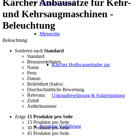
Kärcher Anbausätze für Kehr-
Kärcher Aktionen
und Kehrsaugmaschinen -
Beleuchtung
Mietgeräte
Beleuchtung
Sortieren nach
Standard
Standard
Benutzerdefiniert
Kärcher Heißwassertrailer zur
Name
Preis
Datum
Beliebtheit (Sales)
Durchschnittliche Bewertung
Relevanz
Unkrautbeseitigung & Solarreinigung
Zufall
Artikelnummer
Zeige
15 Produkte pro Seite
15 Produkte pro Seite
Beratung Vorführung
30 Produkte pro Seite
45 Produkte pro Seite