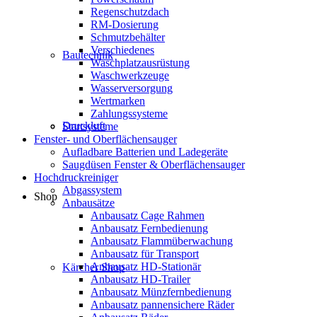
Regenschutzdach
RM-Dosierung
Schmutzbehälter
Verschiedenes
Bautechnik
Waschplatzausrüstung
Waschwerkzeuge
Wasserversorgung
Wertmarken
Zahlungssysteme
Druckluft
Startsysteme
Fenster- und Oberflächensauger
Aufladbare Batterien und Ladegeräte
Saugdüsen Fenster & Oberflächensauger
Hochdruckreiniger
Abgassystem
Shop
Anbausätze
Anbausatz Cage Rahmen
Anbausatz Fernbedienung
Anbausatz Flammüberwachung
Anbausatz für Transport
Anbausatz HD-Stationär
Kärcher Shop
Anbausatz HD-Trailer
Anbausatz Münzfernbedienung
Anbausatz pannensichere Räder