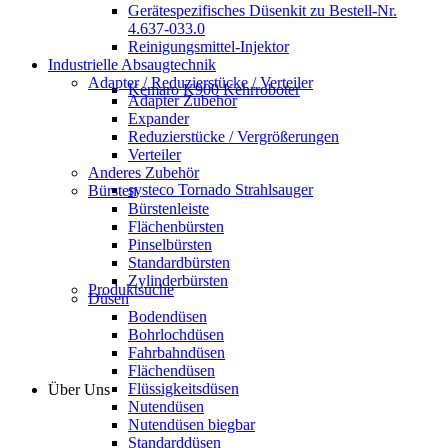
Gerätespezifisches Düsenkit zu Bestell-Nr.
4.637-033.0
Reinigungsmittel-Injektor
Industrielle Absaugtechnik
Adapter / Reduzierstücke / Verteiler
Kemaro K900 Kehrroboter
Adapter Zubehör
Expander
Reduzierstücke / Vergrößerungen
Verteiler
Anderes Zubehör
systeco Tornado Strahlsauger
Bürsten
Bürstenleiste
Flächenbürsten
Pinselbürsten
Standardbürsten
Zylinderbürsten
Produktsuche
Düsen
Bodendüsen
Bohrlochdüsen
Fahrbahndüsen
Flächendüsen
Flüssigkeitsdüsen
Über Uns
Nutendüsen
Nutendüsen biegbar
Standarddüsen