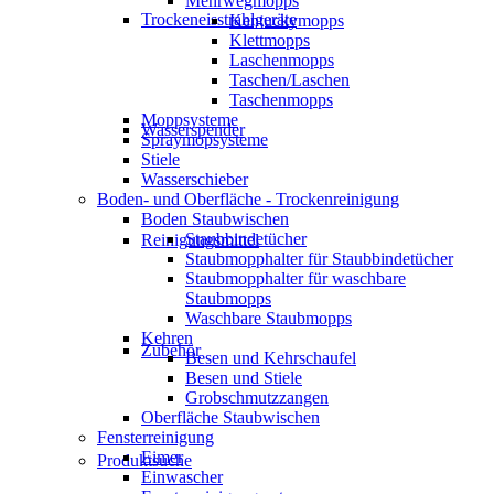
Mehrwegmopps
Trockeneisstrahlgeräte
Kentuckymopps
Klettmopps
Laschenmopps
Taschen/Laschen
Taschenmopps
Moppsysteme
Wasserspender
Spraymopsysteme
Stiele
Wasserschieber
Boden- und Oberfläche - Trockenreinigung
Boden Staubwischen
Staubbindetücher
Reinigungsmittel
Staubmopphalter für Staubbindetücher
Staubmopphalter für waschbare
Staubmopps
Waschbare Staubmopps
Kehren
Zubehör
Besen und Kehrschaufel
Besen und Stiele
Grobschmutzzangen
Oberfläche Staubwischen
Fensterreinigung
Eimer
Produktsuche
Einwascher