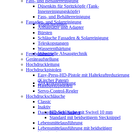
Fass- und Behälterreinigung
Düsenkits für Spritzköpfe (Tank-
Innenreinigungsköpfe)
Fass- und Behälterreinigung
Fassaden- und Solarreinigung
Teppichreiniger
Anbausätze und Adapter
Bürsten
Schläuche Fassaden & Solarreinigung
Teleskopstangen
Wasserenthärtung
Industrielle Absaugtechnik
Fernbedienung
Geräteaufstellung
Hochdruckleitung
Hochdruckpistolen
Easy-Press-HD-Pistole mit Haltekraftreduzierung
(Kärcher Patent)
Trockeneisreinigung
Handspritzpistolen
Servo-Control-Regler
Hochdruckschläuche
Classic
Inaktiv
HD-Schläuche mit Swivel 10 mm
Dampfreiniger- Sauger
Standard mit beidseitigem Stecknippel
Lebensmittelausführung
Lebensmittelausführung mit beidseitiger