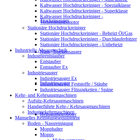
Kaltwasser Hochdruckreiniger - Spezialklasse
Kaltwasser Hochdruckreiniger - Superklasse
Kaltwasser Hochdruckreiniger -
Trockensauger
Verbrennungsmotor
Stationäre Hochdruckreiniger
Stationäre Hochdruckreiniger - Beheizt Öl/Gas
Stationäre Hochdruckreiniger - Durchlauferhitzer
Stationäre Hochdruckreiniger - Unbeheizt
Industrielle Absaugtechnik
Nass- Trockensauger
Industrieentstauber
Entstauber
Entstauber Ex
Industriesauger
Industriesauger Ex
Industriesauger
Industriesauger Feststoffe / Stäube
Industriesauger Flüssigkeiten / Späne
Kehr- und Kehrsaugmaschinen
Aufsitz-Kehrsaugmaschinen
Handgeführte Kehr-/ Kehrsaugmaschinen
Industriekehrmaschinen
Reinigungsroboter
Manuelles Reinigungsequipment
Boden - Nassreinigung
Mopphalter
Mopps