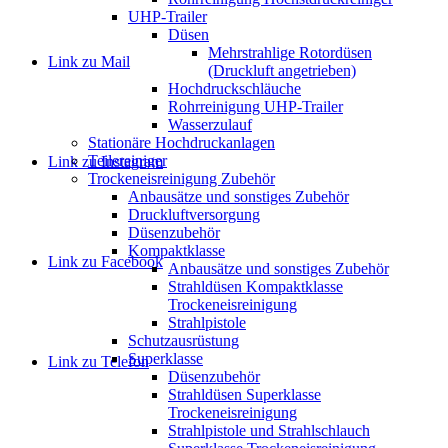
UHP-Trailer
Düsen
Mehrstrahlige Rotordüsen
Link zu Mail
(Druckluft angetrieben)
Hochdruckschläuche
Rohrreinigung UHP-Trailer
Wasserzulauf
Stationäre Hochdruckanlagen
Teilereiniger
Link zu Instagram
Trockeneisreinigung Zubehör
Anbausätze und sonstiges Zubehör
Druckluftversorgung
Düsenzubehör
Kompaktklasse
Link zu Facebook
Anbausätze und sonstiges Zubehör
Strahldüsen Kompaktklasse
Trockeneisreinigung
Strahlpistole
Schutzausrüstung
Superklasse
Link zu Telefon
Düsenzubehör
Strahldüsen Superklasse
Trockeneisreinigung
Strahlpistole und Strahlschlauch