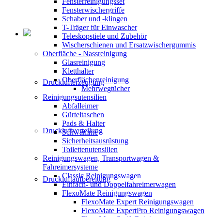
Fensterreinigungsset
Fensterwischergriffe
Schaber und -klingen
T-Träger für Einwascher
Teleskopstiele und Zubehör
Wischerschienen und Ersatzwischergummis
Oberfläche - Nassreinigung
Glasreinigung
Kletthalter
Oberflächenreinigung
Drucklufterzeugung
Mehrwegtücher
Reinigungsutensilien
Abfalleimer
Gürteltaschen
Pads & Halter
Druckluftverteilung
Schwämme
Sicherheitsausrüstung
Toilettenutensilien
Reinigungswagen, Transportwagen &
Fahreimersysteme
Classic Reinigungswagen
Druckluftaufbereitung
Einfach- und Doppelfahreimerwagen
FlexoMate Reinigungswagen
FlexoMate Expert Reinigungswagen
FlexoMate ExpertPro Reinigungswagen