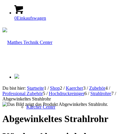
0
Einkaufswagen
Du bist hier:
Startseite
1
/
Shop
2
/
Kaercher
3
/
Zubehör
4
/
Professional Zubehör
5
/
Hochdruckreiniger
6
/
Strahlrohre
7
/
Abgewinkeltes Strahlrohr
Kärcher Center
Abgewinkeltes Strahlrohr