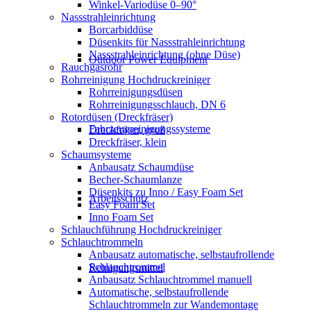
Winkel-Variodüse 0–90°
Nassstrahleinrichtung
Borcarbiddüse
Düsenkits für Nassstrahleinrichtung
Nassstrahleinrichtung (ohne Düse)
Outdoor Power Equipment
Rauchgasrohr
Rohrreinigung Hochdruckreiniger
Rohrreinigungsdüsen
Rohrreinigungsschlauch, DN 6
Rotordüsen (Dreckfräser)
Fahrzeugreinigungssysteme
Dreckfräser, groß
Dreckfräser, klein
Schaumsysteme
Anbausatz Schaumdüse
Becher-Schaumlanze
Düsenkits zu Inno / Easy Foam Set
Arbeitsschutz
Easy Foam Set
Inno Foam Set
Schlauchführung Hochdruckreiniger
Schlauchtrommeln
Anbausatz automatische, selbstaufrollende
Schlauchtrommel
Reinigungsmittel
Anbausatz Schlauchtrommel manuell
Automatische, selbstaufrollende
Schlauchtrommeln zur Wandemontage