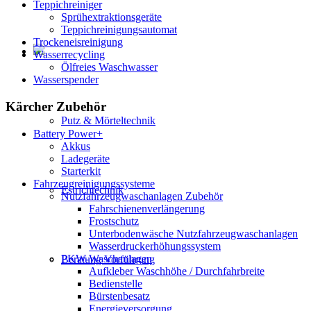
Teppichreiniger
Sprühextraktionsgeräte
Teppichreinigungsautomat
Trockeneisreinigung
Wasserrecycling
Ölfreies Waschwasser
Wasserspender
Kärcher Zubehör
Putz & Mörteltechnik
Battery Power+
Akkus
Ladegeräte
Starterkit
Fahrzeugreinigungssysteme
Estrichtechnik
Nutzfahrzeugwaschanlagen Zubehör
Fahrschienenverlängerung
Frostschutz
Unterbodenwäsche Nutzfahrzeugwaschanlagen
Wasserdruckerhöhungssystem
PKW-Waschanlagen
Beratung Vorführung
Aufkleber Waschhöhe / Durchfahrbreite
Bedienstelle
Bürstenbesatz
Energieversorgung