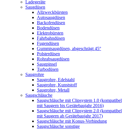
Ladegeräte
Saugdüsen
Allzweckbürsten
Autosaugdüsen
Backofendüsen
Bodendüsen
Elektrobürsten
Fahrbahndüsen
Fugendüsen
Gummisaugdüsen, abgeschrägt 45°
Polsterdüsen
Rohrabsaugdüsen
Saugpinsel
Turbodüsen
Saugrohre
Saugrohre, Edelstahl
Saugrohre, Kunststoff
Saugrohre, Metall
Saugschläuche
Saugschläuche mit Clipsystem 1.0 (kompatibel
mit Saugern bis Gerätebaujahr 2016)
Saugschläuche mit Clipsystem 2.0 (kompatibel
mit Saugern ab Gerätebaujahr 2017)
Saugschläuche mit Konus-Verbindung
Saugschläuche sonstige