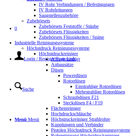
IV Rohr Verbindungen / Befestigungen
IV Rohrleitungen
Saugstellenzubehöre
Zubehörsets
Zubehörsets Feststoffe / Stäube
0
Zubehörsets Flüssigkeiten
Zubehörsets Flüssigkeiten / Späne
Industrielle Reinigungssysteme
Höchstdruck Reinigungssysteme
Höchstdruckreiniger
Login / Register Page Link
Abrasivstrahler
Anbausätze
Düsen
Powerdüsen
Rotordüsen
Einstrahlige Rotordüsen
Suche
Mehrstrahlige Rotordüsen
Schraubdüsen F21
Steckdüsen F4 / F19
Flächenreiniger
Hochdruckschläuche
Höchstruckreiniger Strahlrohre
Menü
Menü
Kupplungen und Verbinder
Pistolen Höchstdruck Reinigungssysteme
Rohrreinigung Höchstdruckreiniger