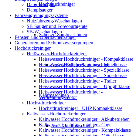
Hochdruckreiniger
Dampfreiniger
Dampfsauger
Fahrzeugreinigungssysteme
Nutzfahrzeug-Waschanlagen
SB-Sauger und Forecourtgeräte
SB-Waschanlagen
Scheuer- Saugmaschinen
Fenster- und Oberflächensauger
Generatoren und Schmutzwasserpumpen
Hochdruckreiniger
Heißwasser-Hochdruckreiniger
Heisswasser Hochdruckreiniger - Kompaktklasse
Heisswasser Hochdruckreiniger - Mittelklasse
Aufsitz ScheuerSaugmaschinen
Heisswasser Hochdruckreiniger - Spezialklasse
Heisswasser Hochdruckreiniger - Superklasse
Heisswasser Hochdruckreiniger - Trailer
Heisswasser Hochdruckreiniger - Uprightklasse
Heisswasser Hochdruckreiniger -
Kehrmaschinen
Verbrennungsmotor
Höchstdruckreiniger
Höchstdruckreiniger - UHP Kompaktklasse
Kaltwasser-Hochdruckreiniger
Kaltwasser Hochdruckreiniger - Akkubetrieben
Kaltwasser Hochdruckreiniger - Cage
Aufsitzkehrmaschinen
Kaltwasser Hochdruckreiniger - Kompaktklasse
Kaltwasser Hochdruckreiniger - Mittelklasse