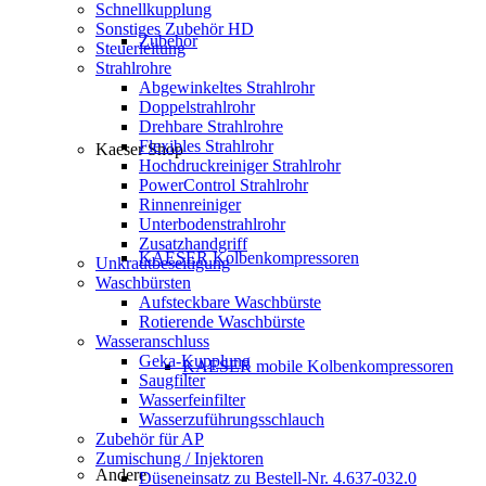
Schnellkupplung
Sonstiges Zubehör HD
Zubehör
Steuerleitung
Strahlrohre
Abgewinkeltes Strahlrohr
Doppelstrahlrohr
Drehbare Strahlrohre
Flexibles Strahlrohr
Kaeser Shop
Hochdruckreiniger Strahlrohr
PowerControl Strahlrohr
Rinnenreiniger
Unterbodenstrahlrohr
Zusatzhandgriff
KAESER Kolbenkompressoren
Unkrautbeseitigung
Waschbürsten
Aufsteckbare Waschbürste
Rotierende Waschbürste
Wasseranschluss
Geka-Kupplung
KAESER mobile Kolbenkompressoren
Saugfilter
Wasserfeinfilter
Wasserzuführungsschlauch
Zubehör für AP
Zumischung / Injektoren
Andere
Düseneinsatz zu Bestell-Nr. 4.637-032.0