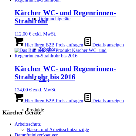
Kärcher WC- und Regenrinnen-
Gebrauchtgeräte
Strahlrohr
112,00
€
exkl. MwSt.
Hier Ihren B2B Preis anfragen
Details anzeigen
Zubehör
Kärcher WC- und Regenrinnen-
Strahlrohr bis 2016
Shop
124,00
€
exkl. MwSt.
Hier Ihren B2B Preis anfragen
Details anzeigen
Produkte
Kärcher Geräte
Arbeitsschutz
Nässe- und Arbeitsschutzanzüge
Dampfreiniger/-sauger