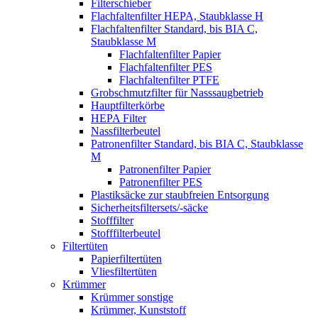
Filterschieber
Flachfaltenfilter HEPA, Staubklasse H
Flachfaltenfilter Standard, bis BIA C,
Staubklasse M
Flachfaltenfilter Papier
Flachfaltenfilter PES
Flachfaltenfilter PTFE
Grobschmutzfilter für Nasssaugbetrieb
Hauptfilterkörbe
HEPA Filter
Nassfilterbeutel
Patronenfilter Standard, bis BIA C, Staubklasse
M
Patronenfilter Papier
Patronenfilter PES
Plastiksäcke zur staubfreien Entsorgung
Sicherheitsfiltersets/-säcke
Stofffilter
Stofffilterbeutel
Filtertüten
Papierfiltertüten
Vliesfiltertüten
Krümmer
Krümmer sonstige
Krümmer, Kunststoff