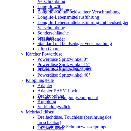
Verschraubung
Longlife 400
Reinigungsroboter
Longlife 400 mit beidseitiger Verschraubung
Longlife-Lebensmittelausführung
Longlife-Lebensmittelausführung mit beidseitiger
Verschraubung
Sonderschläuche
Standard
Wasserspender
Standard mit beidseitiger Verschraubung
Ultra Guard
Kärcher Powerdüse
Powerdüse Spritzwinkel 0°
Powerdüse Spritzwinkel 15°
Fenster & Oberflächensauger
Powerdüse Spritzwinkel 25°
Powerdüse Spritzwinkel 40°
Kupplungsteile
Adapter
Adapter EASY!Lock
Drehkupplung
Manuelles Reinigungsequipment
Kupplung
Verbindungsstück
Mehrfachdüsen
Dreifachdüse, Touchless (berührungslos
umschaltbar)
Generatoren & Schmutzwasserpumpe
Dreifachdüsen