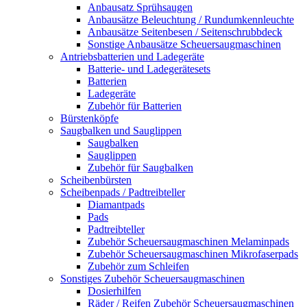
Anbausatz Sprühsaugen
Anbausätze Beleuchtung / Rundumkennleuchte
Anbausätze Seitenbesen / Seitenschrubbdeck
Sonstige Anbausätze Scheuersaugmaschinen
Antriebsbatterien und Ladegeräte
Batterie- und Ladegerätesets
Batterien
Ladegeräte
Zubehör für Batterien
Bürstenköpfe
Saugbalken und Sauglippen
Saugbalken
Sauglippen
Zubehör für Saugbalken
Scheibenbürsten
Scheibenpads / Padtreibteller
Diamantpads
Pads
Padtreibteller
Zubehör Scheuersaugmaschinen Melaminpads
Zubehör Scheuersaugmaschinen Mikrofaserpads
Zubehör zum Schleifen
Sonstiges Zubehör Scheuersaugmaschinen
Dosierhilfen
Räder / Reifen Zubehör Scheuersaugmaschinen