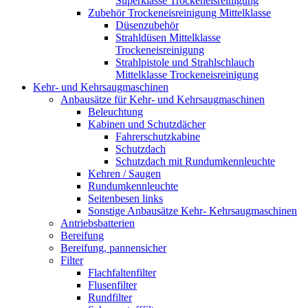
Superklasse Trockeneisreinigung
Zubehör Trockeneisreinigung Mittelklasse
Düsenzubehör
Strahldüsen Mittelklasse
Trockeneisreinigung
Strahlpistole und Strahlschlauch
Mittelklasse Trockeneisreinigung
Kehr- und Kehrsaugmaschinen
Anbausätze für Kehr- und Kehrsaugmaschinen
Beleuchtung
Kabinen und Schutzdächer
Fahrerschutzkabine
Schutzdach
Schutzdach mit Rundumkennleuchte
Kehren / Saugen
Rundumkennleuchte
Seitenbesen links
Sonstige Anbausätze Kehr- Kehrsaugmaschinen
Antriebsbatterien
Bereifung
Bereifung, pannensicher
Filter
Flachfaltenfilter
Flusenfilter
Rundfilter