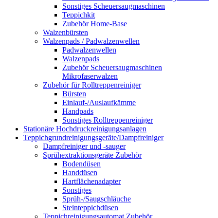
Sonstiges Scheuersaugmaschinen
Teppichkit
Zubehör Home-Base
Walzenbürsten
Walzenpads / Padwalzenwellen
Padwalzenwellen
Walzenpads
Zubehör Scheuersaugmaschinen
Mikrofaserwalzen
Zubehör für Rolltreppenreiniger
Bürsten
Einlauf-/Auslaufkämme
Handpads
Sonstiges Rolltreppenreiniger
Stationäre Hochdruckreinigungsanlagen
Teppichgrundreinigungsgeräte/Dampfreiniger
Dampfreiniger und -sauger
Sprühextraktionsgeräte Zubehör
Bodendüsen
Handdüsen
Hartflächenadapter
Sonstiges
Sprüh-/Saugschläuche
Steinteppichdüsen
Teppichreinigungsautomat Zubehör