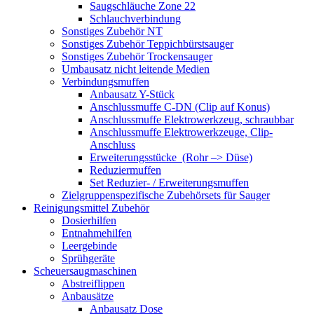
Saugschläuche Zone 22
Schlauchverbindung
Sonstiges Zubehör NT
Sonstiges Zubehör Teppichbürstsauger
Sonstiges Zubehör Trockensauger
Umbausatz nicht leitende Medien
Verbindungsmuffen
Anbausatz Y-Stück
Anschlussmuffe C-DN (Clip auf Konus)
Anschlussmuffe Elektrowerkzeug, schraubbar
Anschlussmuffe Elektrowerkzeuge, Clip-
Anschluss
Erweiterungsstücke (Rohr –> Düse)
Reduziermuffen
Set Reduzier- / Erweiterungsmuffen
Zielgruppenspezifische Zubehörsets für Sauger
Reinigungsmittel Zubehör
Dosierhilfen
Entnahmehilfen
Leergebinde
Sprühgeräte
Scheuersaugmaschinen
Abstreiflippen
Anbausätze
Anbausatz Dose