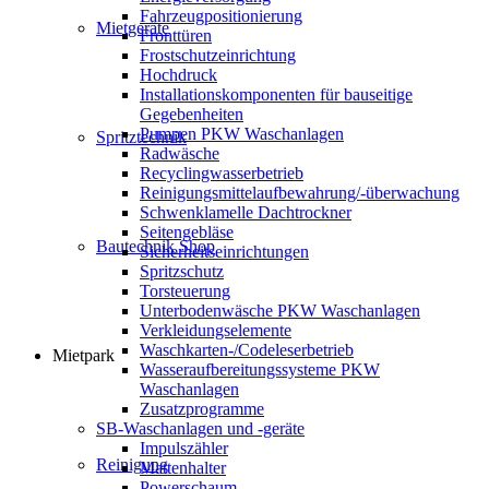
Fahrzeugpositionierung
Mietgeräte
Fronttüren
Frostschutzeinrichtung
Hochdruck
Installationskomponenten für bauseitige
Gegebenheiten
Pumpen PKW Waschanlagen
Spritztechnik
Radwäsche
Recyclingwasserbetrieb
Reinigungsmittelaufbewahrung/-überwachung
Schwenklamelle Dachtrockner
Seitengebläse
Bautechnik Shop
Sicherheitseinrichtungen
Spritzschutz
Torsteuerung
Unterbodenwäsche PKW Waschanlagen
Verkleidungselemente
Waschkarten-/Codeleserbetrieb
Mietpark
Wasseraufbereitungssysteme PKW
Waschanlagen
Zusatzprogramme
SB-Waschanlagen und -geräte
Impulszähler
Reinigung
Mattenhalter
Powerschaum