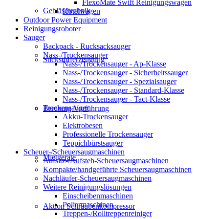
FlexoMate Swift Reinigungswagen
Gebläsetechnik
Hotelwagen
Outdoor Power Equipment
Reinigungsroboter
Sauger
Backpack - Rucksacksauger
Nass-/Trockensauger
Stickstofferzeugung
Nass-/Trockensauger - Ap-Klasse
Nass-/Trockensauger - Sicherheitssauger
Nass-/Trockensauger - Spezialsauger
Nass-/Trockensauger - Standard-Klasse
Nass-/Trockensauger - Tact-Klasse
Trockensauger
Beratung Vorführung
Akku-Trockensauger
Elektrobesen
Professionelle Trockensauger
Teppichbürstsauger
Scheuer-/Scheuersaugmaschinen
Mietgeräte
Aufsitz-/Aufsteh-Scheuersaugmaschinen
Kompakte/handgeführte Scheuersaugmaschinen
Nachläufer-Scheuersaugmaschinen
Weitere Reinigungslösungen
Einscheibenmaschinen
Poliermaschinen
Aktion Schraubenkompressor
Treppen-/Rolltreppenreiniger