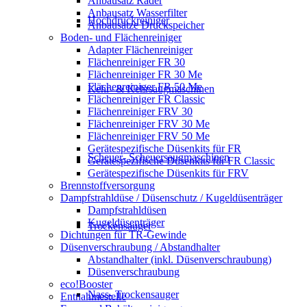
Anbausatz Räder
Anbausatz Wasserfilter
Hochdruckreiniger
Anbausätze Druckspeicher
Boden- und Flächenreiniger
Adapter Flächenreiniger
Flächenreiniger FR 30
Flächenreiniger FR 30 Me
Flächenreiniger FR 50 Me
Kehr- & Kehrsaugmaschinen
Flächenreiniger FR Classic
Flächenreiniger FRV 30
Flächenreiniger FRV 30 Me
Flächenreiniger FRV 50 Me
Gerätespezifische Düsenkits für FR
Scheuer- Scheuersaugmaschinen
Gerätespezifische Düsenkits für FR Classic
Gerätespezifische Düsenkits für FRV
Brennstoffversorgung
Dampfstrahldüse / Düsenschutz / Kugeldüsenträger
Dampfstrahldüsen
Kugeldüsenträger
Trockensauger
Dichtungen für TR-Gewinde
Düsenverschraubung / Abstandhalter
Abstandhalter (inkl. Düsenverschraubung)
Düsenverschraubung
eco!Booster
Nass- Trockensauger
Entnahmestelle