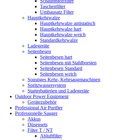
Schaumstofffilter
Taschenfilter
Umbausatz Filter
Hauptkehrwalze
Hauptkehrwalze antistatisch
Hauptkehrwalze hart
Hauptkehrwalze weich
Standardkehrwalze
Ladegeräte
Seitenbesen
Seitenbesen hart
Seitenbesen mit Stahlborsten
Seitenbesen Standard
Seitenbesen weich
Sonstiges Kehr- Kehrsaugmaschinen
Spritzwassersystem
Starterbatterien und Ladegeräte
Outdoor Power Equipment
Gerätezubehör
Professional Air Purifier
Professionelle Sauger
Akkus
Düsensets
Filter T / NT
Abluftfilter