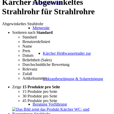
Kärcher Abgewinkeltes
Kärcher Aktionen
Strahlrohr für Strahlrohre
Abgewinkeltes Strahlrohr
Mietgeräte
Sortieren nach
Standard
Standard
Benutzerdefiniert
Name
Preis
Kärcher Heißwassertrailer zur
Datum
Beliebtheit (Sales)
Durchschnittliche Bewertung
Relevanz
Zufall
Artikelnummer
Unkrautbeseitigung & Solarreinigung
Zeige
15 Produkte pro Seite
15 Produkte pro Seite
30 Produkte pro Seite
45 Produkte pro Seite
Beratung Vorführung