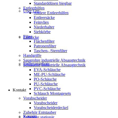
Standarddüsen biegbar
Entleerhilfen
Über Uns
Andere Entleerhilfen
Entleersäcke
Feinvlies
Niederhalter
Siebkörbe
Filter
Einblicke
Flächenfilter
Patronenfilter
Taschen- /Sternfilter
Handgriffe
Saugrohre industrielle Absaugtechnik
Stellenangebote
Schläuche Industrielle Absaugtechnik
EVA-Schläuche
ME-PU-Schläuche
PO-Schäuche
PU-Schläuche
PVC-Schläuche
Kontakt
Schlauch Montagesets
Vorabscheider
Vorabscheider
Vorabscheiderdeckel
Zubehör Entstauber
Kontakt
Zubehöre stationär