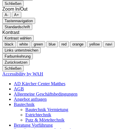
Schließen
Zoom In/Out
A-
A+
Tastennavigation
Standardschrift
Kontrast
Kontrast wählen
black
white
green
blue
red
orange
yellow
navi
Links unterstreichen
Farbumkehrung
Zurücksetzen
Schließen
Accessibility by WAH
AD Kärcher Center Matthes
AGB
Allgemeine Geschäftsbedingungen
Angebot anfragen
Bautechnik
Bautechnik Vermietung
Estrichtechnik
Putz & Mörteltechnik
Beratung Vorführung