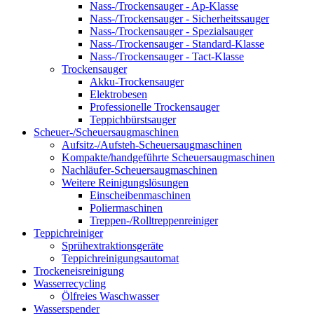
Nass-/Trockensauger - Ap-Klasse
Nass-/Trockensauger - Sicherheitssauger
Nass-/Trockensauger - Spezialsauger
Nass-/Trockensauger - Standard-Klasse
Nass-/Trockensauger - Tact-Klasse
Trockensauger
Akku-Trockensauger
Elektrobesen
Professionelle Trockensauger
Teppichbürstsauger
Scheuer-/Scheuersaugmaschinen
Aufsitz-/Aufsteh-Scheuersaugmaschinen
Kompakte/handgeführte Scheuersaugmaschinen
Nachläufer-Scheuersaugmaschinen
Weitere Reinigungslösungen
Einscheibenmaschinen
Poliermaschinen
Treppen-/Rolltreppenreiniger
Teppichreiniger
Sprühextraktionsgeräte
Teppichreinigungsautomat
Trockeneisreinigung
Wasserrecycling
Ölfreies Waschwasser
Wasserspender