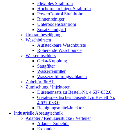
Flexibles Strahlrohr
Hochdruckreiniger Strahlrohr
PowerControl Strahlrohr
Rinnenreiniger
Unterbodenstrahlrohr
Zusatzhandgriff
Unkrautbeseitigung
Waschbürsten
Aufsteckbare Waschbürste
Rotierende Waschbürste
Wasseranschluss
Geka-Kupplung
Saugfilter
Wasserfeinfilter
Wasserzuführungsschlauch
Zubehör für AP
Zumischung / Injektoren
Düseneinsatz zu Bestell-Nr. 4.637-032.0
Gerätespezifisches Düsenkit zu Bestell-Nr.
4.637-033.0
Reinigungsmittel-Injektor
Industrielle Absaugtechnik
Adapter / Reduzierstücke / Verteiler
Adapter Zubehör
Expander