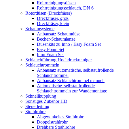
Rohrreinigungsdüsen
Rohrreinigungsschlauch, DN 6
Rotordüsen (Dreckfräser)
Dreckfräser, groß
Dreckfräser, klein
Schaumsysteme
Anbausatz Schaumdüse
Becher-Schaumlanze
Düsenkits zu Inno / Easy Foam Set
Easy Foam Set
Inno Foam Set
Schlauchführung Hochdruckreiniger
Schlauchtrommeln
Anbausatz automatische, selbstaufrollende
Schlauchtrommel
Anbausatz Schlauchtrommel manuell
Automatische, selbstaufrollende
Schlauchtrommeln zur Wandemontage
Schnellkupplung
Sonstiges Zubehör HD
Steuerleitung
Strahlrohre
Abgewinkeltes Strahlrohr
Doppelstrahlrohr
Drehbare Strahlrohre