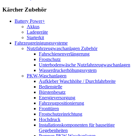
Kärcher Zubehör
Battery Power+
Akkus
Ladegeräte
Starterkit
Fahrzeugreinigungssysteme
Nutzfahrzeugwaschanlagen Zubehör
Fahrschienenverlängerung
Frostschutz
Unterbodenwäsche Nutzfahrzeugwaschanlagen
Wasserdruckerhöhungssystem
PKW-Waschanlagen
Aufkleber Waschhöhe / Durchfahrbreite
Bedienstelle
Bürstenbesatz
Energieversorgung
Fahrzeugpositionierung
Fronttüren
Frostschutzeinrichtung
Hochdruck
Installationskomponenten für bauseitige
Gegebenheiten
Pumpen PKW Waschanlagen