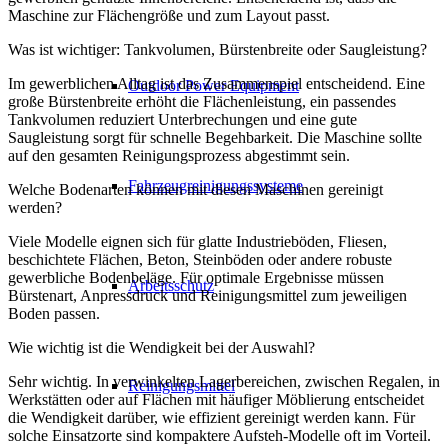
Maschine zur Flächengröße und zum Layout passt.
Was ist wichtiger: Tankvolumen, Bürstenbreite oder Saugleistung?
Im gewerblichen Alltag ist das Zusammenspiel entscheidend. Eine
Outdoor Power Equipment
große Bürstenbreite erhöht die Flächenleistung, ein passendes
Tankvolumen reduziert Unterbrechungen und eine gute
Saugleistung sorgt für schnelle Begehbarkeit. Die Maschine sollte
auf den gesamten Reinigungsprozess abgestimmt sein.
Fahrzeugreinigungssysteme
Welche Bodenarten können mit diesen Maschinen gereinigt
werden?
Viele Modelle eignen sich für glatte Industrieböden, Fliesen,
beschichtete Flächen, Beton, Steinböden oder andere robuste
gewerbliche Bodenbeläge. Für optimale Ergebnisse müssen
Arbeitsschutz
Bürstenart, Anpressdruck und Reinigungsmittel zum jeweiligen
Boden passen.
Wie wichtig ist die Wendigkeit bei der Auswahl?
Sehr wichtig. In verwinkelten Lagerbereichen, zwischen Regalen, in
Reinigungsmittel
Werkstätten oder auf Flächen mit häufiger Möblierung entscheidet
die Wendigkeit darüber, wie effizient gereinigt werden kann. Für
solche Einsatzorte sind kompaktere Aufsteh-Modelle oft im Vorteil.