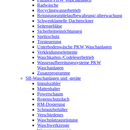
Radwäsche
Recyclingwasserbetrieb
Reinigungsmittelaufbewahrung/-überwachung
Schwenklamelle Dachtrockner
Seitengebläse
Sicherheitseinrichtungen
Spritzschutz
Torsteuerung
Unterbodenwäsche PKW Waschanlagen
Verkleidungselemente
Waschkarten-/Codeleserbetrieb
Wasseraufbereitungssysteme PKW
Waschanlagen
Zusatzprogramme
SB-Waschanlagen und -geräte
Impulszähler
Mattenhalter
Powerschaum
Regenschutzdach
RM-Dosierung
Schmutzbehälter
Verschiedenes
Waschplatzausrüstung
Waschwerkzeuge