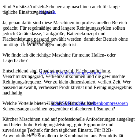
Sind Aufsitz-/Aufsteh-Scheuersaugmaschinen auch für lange
Zubehör
tägliche Einsätze geeignet?
Ja, genau dafür sind diese Maschinen im professionellen Bereich
gedacht. Für regelmäßige und längere Reinigungszyklen sollten
jedoch Geräteklasse, Tankgröße, Batteriekonzept und
Flächenleistung passend gewählt werden, damit der Betrieb ohne
Kaeser Shop
unnötige Unterbrechungen möglich ist.
Wie finde ich die richtige Maschine für meine Hallen- oder
Lagerfläche?
Entscheidend sind Quadratmeterzahl, Flächenaufteilung,
KAESER Kolbenkompressoren
Verschmutzungsgrad, Verkehrsaufkommen und die gewünschte
Reinigungsfrequenz. Wer zu klein dimensioniert, verliert Zeit. Wer
passend auswählt, verbessert Produktivität und Reinigungsergebnis
nachhaltig.
KAESER mobile Kolbenkompressoren
Welche Vorteile bieten Kärcher Aufsitz-/Aufsteh-
Scheuersaugmaschinen gegenüber einfacheren Lösungen?
Kärcher Maschinen sind auf professionelle Anforderungen ausgelegt
und bieten hohe Reinigungsleistung, gute Ergonomie und
zuverlässige Technik für den täglichen Einsatz. Für B2B-
Andere
Anwendungen ist vor allem die Kombination aus Produktivität,