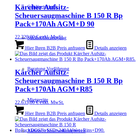
Kärcher Aufsitz-
Gebläsetechnik
Scheuersaugmaschine B 150 R Bp
Pack+170Ah AGM+D 90
22.220,00
€
exkl. MwSt.
Stickstofferzeugung
Hier Ihren B2B Preis anfragen
Details anzeigen
Beratung Vorführung
Kärcher Aufsitz-
Scheuersaugmaschine B 150 R Bp
Pack+170Ah AGM+R85
Mietgeräte
22.635,00
€
exkl. MwSt.
Hier Ihren B2B Preis anfragen
Details anzeigen
Aktion Schraubenkompressor