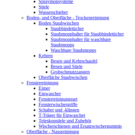
Spraymopsysteme
Stiele
Wasserschieber
Boden- und Oberfläche - Trockenreinigung
Boden Staubwischen
Staubbindetücher
Staubmopphalter für Staubbindetücher
Staubmopphalter für waschbare
Staubmopps
Waschbare Staubmopps
Kehren
Besen und Kehrschaufel
Besen und Stiele
Grobschmutzzangen
Oberfläche Staubwischen
Fensterreinigung
Eimer
Einwascher
Fensterreinigungsset
Fensterwischergriffe
Schaber und -klingen
T-Träger für Einwascher
Teleskopstiele und Zubehör
Wischerschienen und Ersatzwischergummis
Oberfläche - Nassreinigung