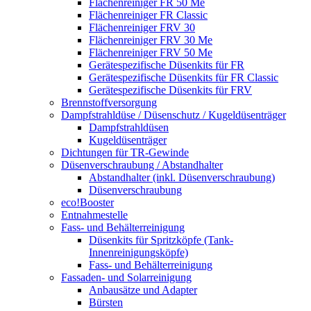
Flächenreiniger FR 50 Me
Flächenreiniger FR Classic
Flächenreiniger FRV 30
Flächenreiniger FRV 30 Me
Flächenreiniger FRV 50 Me
Gerätespezifische Düsenkits für FR
Gerätespezifische Düsenkits für FR Classic
Gerätespezifische Düsenkits für FRV
Brennstoffversorgung
Dampfstrahldüse / Düsenschutz / Kugeldüsenträger
Dampfstrahldüsen
Kugeldüsenträger
Dichtungen für TR-Gewinde
Düsenverschraubung / Abstandhalter
Abstandhalter (inkl. Düsenverschraubung)
Düsenverschraubung
eco!Booster
Entnahmestelle
Fass- und Behälterreinigung
Düsenkits für Spritzköpfe (Tank-
Innenreinigungsköpfe)
Fass- und Behälterreinigung
Fassaden- und Solarreinigung
Anbausätze und Adapter
Bürsten