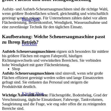
Aufsitz- und Aufsteh-Scheuersaugmaschinen sind die richtige Wahl,
wenn größere Bodenflächen schnell, gleichmäßig und wirtschaftlich
gereinigt werden müssen. Für Unternehmen zählen dabei vor allem
Bautechnik
Flächenleistung, Bedienkomfort, Wendigkeit, Wasseraufnahme und
eine zuverlässige Technik für den täglichen Einsatz.
Kaufberatung: Welche Scheuersaugmaschine passt
zu Ihrem Betrieb?
Druckluft
Aufsteh-Scheuersaugmaschinen
eignen sich besonders für mittlere
bis größere Flächen mit engem Fahrprofil, häufigen
Richtungswechseln und verwinkelten Bereichen. Sie verbinden
hohe Wendigkeit mit guter Flächenleistung.
Shop
Aufsitz-Scheuersaugmaschinen
sind sinnvoll, wenn sehr große
Flächen effizient gereinigt werden sollen und lange Einsatzzeiten
gefragt sind. Sie entlasten das Personal und steigern die
Produktivität deutlich.
Kärcher Shop
Wichtige Auswahlkriterien:
Flächengröße, Bodenbelag, Grad der
Verschmutzung, tägliche Einsatzdauer, Fahrwege, Tankvolumen,
Saugleistung und die Frage, wie eng oder offen die zu reinigenden
Bereiche sind.