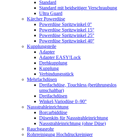
Standard
Standard mit beidseitiger Verschraubung
Ultra Guard
Kärcher Powerdüse
Powerdüse Spritzwinkel 0°
Powerdüse Spritzwinkel 15°
Powerdüse Spritzwinkel 25°
Powerdüse Spritzwinkel 40°
Kupplungsteile
Adapter
Adapter EASY!Lock
Drehkupplung
Kupplung
Verbindungsstück
Mehrfachdüsen
Dreifachdüse, Touchless (berührungslos
umschaltbar)
Dreifachdüsen
Winkel-Variodüse 0–90°
Nassstrahleinrichtung
Borcarbiddüse
Düsenkits für Nassstrahleinrichtung
Nassstrahleinrichtung (ohne Düse)
Rauchgasrohr
Rohrreinigung Hochdruckreiniger