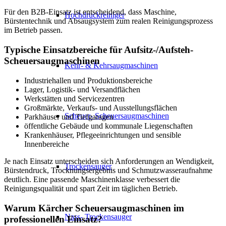
Für den B2B-Einsatz ist entscheidend, dass Maschine,
Hochdruckreiniger
Bürstentechnik und Absaugsystem zum realen Reinigungsprozess
im Betrieb passen.
Typische Einsatzbereiche für Aufsitz-/Aufsteh-
Scheuersaugmaschinen
Kehr- & Kehrsaugmaschinen
Industriehallen und Produktionsbereiche
Lager, Logistik- und Versandflächen
Werkstätten und Servicezentren
Großmärkte, Verkaufs- und Ausstellungsflächen
Scheuer- Scheuersaugmaschinen
Parkhäuser und Tiefgaragen
öffentliche Gebäude und kommunale Liegenschaften
Krankenhäuser, Pflegeeinrichtungen und sensible
Innenbereiche
Je nach Einsatz unterscheiden sich Anforderungen an Wendigkeit,
Trockensauger
Bürstendruck, Trocknungsergebnis und Schmutzwasseraufnahme
deutlich. Eine passende Maschinenklasse verbessert die
Reinigungsqualität und spart Zeit im täglichen Betrieb.
Warum Kärcher Scheuersaugmaschinen im
Nass- Trockensauger
professionellen Einsatz?