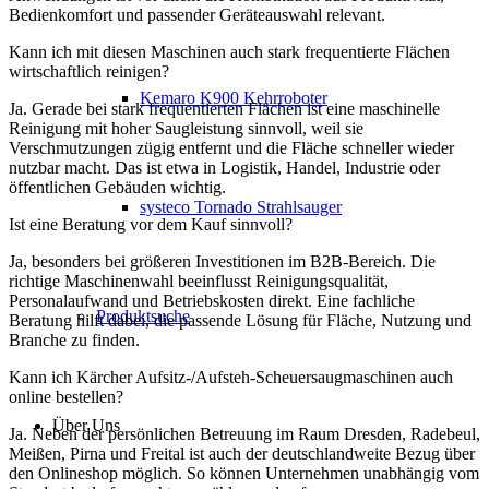
Bedienkomfort und passender Geräteauswahl relevant.
Kann ich mit diesen Maschinen auch stark frequentierte Flächen
wirtschaftlich reinigen?
Kemaro K900 Kehrroboter
Ja. Gerade bei stark frequentierten Flächen ist eine maschinelle
Reinigung mit hoher Saugleistung sinnvoll, weil sie
Verschmutzungen zügig entfernt und die Fläche schneller wieder
nutzbar macht. Das ist etwa in Logistik, Handel, Industrie oder
öffentlichen Gebäuden wichtig.
systeco Tornado Strahlsauger
Ist eine Beratung vor dem Kauf sinnvoll?
Ja, besonders bei größeren Investitionen im B2B-Bereich. Die
richtige Maschinenwahl beeinflusst Reinigungsqualität,
Personalaufwand und Betriebskosten direkt. Eine fachliche
Produktsuche
Beratung hilft dabei, die passende Lösung für Fläche, Nutzung und
Branche zu finden.
Kann ich Kärcher Aufsitz-/Aufsteh-Scheuersaugmaschinen auch
online bestellen?
Über Uns
Ja. Neben der persönlichen Betreuung im Raum Dresden, Radebeul,
Meißen, Pirna und Freital ist auch der deutschlandweite Bezug über
den Onlineshop möglich. So können Unternehmen unabhängig vom