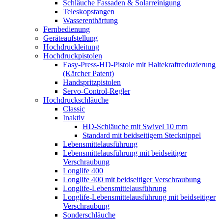
Schläuche Fassaden & Solarreinigung
Teleskopstangen
Wasserenthärtung
Fernbedienung
Geräteaufstellung
Hochdruckleitung
Hochdruckpistolen
Easy-Press-HD-Pistole mit Haltekraftreduzierung
(Kärcher Patent)
Handspritzpistolen
Servo-Control-Regler
Hochdruckschläuche
Classic
Inaktiv
HD-Schläuche mit Swivel 10 mm
Standard mit beidseitigem Stecknippel
Lebensmittelausführung
Lebensmittelausführung mit beidseitiger
Verschraubung
Longlife 400
Longlife 400 mit beidseitiger Verschraubung
Longlife-Lebensmittelausführung
Longlife-Lebensmittelausführung mit beidseitiger
Verschraubung
Sonderschläuche