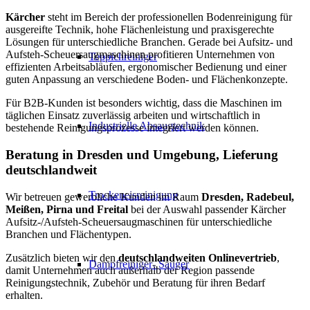
Kärcher
steht im Bereich der professionellen Bodenreinigung für
ausgereifte Technik, hohe Flächenleistung und praxisgerechte
Lösungen für unterschiedliche Branchen. Gerade bei Aufsitz- und
Aufsteh-Scheuersaugmaschinen profitieren Unternehmen von
Teppichreiniger
effizienten Arbeitsabläufen, ergonomischer Bedienung und einer
guten Anpassung an verschiedene Boden- und Flächenkonzepte.
Für B2B-Kunden ist besonders wichtig, dass die Maschinen im
täglichen Einsatz zuverlässig arbeiten und wirtschaftlich in
Industrielle Absaugtechnik
bestehende Reinigungsprozesse integriert werden können.
Beratung in Dresden und Umgebung, Lieferung
deutschlandweit
Trockeneisreinigung
Wir betreuen gewerbliche Kunden im Raum
Dresden, Radebeul,
Meißen, Pirna und Freital
bei der Auswahl passender Kärcher
Aufsitz-/Aufsteh-Scheuersaugmaschinen für unterschiedliche
Branchen und Flächentypen.
Zusätzlich bieten wir den
deutschlandweiten Onlinevertrieb
,
Dampfreiniger- Sauger
damit Unternehmen auch außerhalb der Region passende
Reinigungstechnik, Zubehör und Beratung für ihren Bedarf
erhalten.