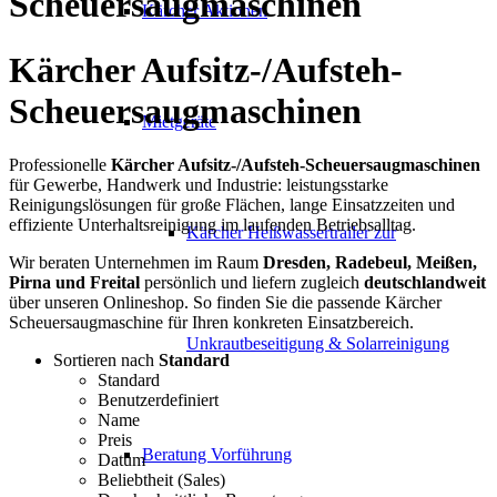
Scheuersaugmaschinen
Kärcher Aktionen
Kärcher Aufsitz-/Aufsteh-
Scheuersaugmaschinen
Mietgeräte
Professionelle
Kärcher Aufsitz-/Aufsteh-Scheuersaugmaschinen
für Gewerbe, Handwerk und Industrie: leistungsstarke
Reinigungslösungen für große Flächen, lange Einsatzzeiten und
effiziente Unterhaltsreinigung im laufenden Betriebsalltag.
Kärcher Heißwassertrailer zur
Wir beraten Unternehmen im Raum
Dresden, Radebeul, Meißen,
Pirna und Freital
persönlich und liefern zugleich
deutschlandweit
über unseren Onlineshop. So finden Sie die passende Kärcher
Scheuersaugmaschine für Ihren konkreten Einsatzbereich.
Unkrautbeseitigung & Solarreinigung
Sortieren nach
Standard
Standard
Benutzerdefiniert
Name
Preis
Beratung Vorführung
Datum
Beliebtheit (Sales)