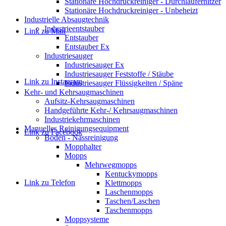
Stationäre Hochdruckreiniger - Durchlauferhitzer
Stationäre Hochdruckreiniger - Unbeheizt
Industrielle Absaugtechnik
Industrieentstauber
Link zu Mail
Entstauber
Entstauber Ex
Industriesauger
Industriesauger Ex
Industriesauger Feststoffe / Stäube
Link zu Instagram
Industriesauger Flüssigkeiten / Späne
Kehr- und Kehrsaugmaschinen
Aufsitz-Kehrsaugmaschinen
Handgeführte Kehr-/ Kehrsaugmaschinen
Industriekehrmaschinen
Manuelles Reinigungsequipment
Link zu Facebook
Boden - Nassreinigung
Mopphalter
Mopps
Mehrwegmopps
Kentuckymopps
Link zu Telefon
Klettmopps
Laschenmopps
Taschen/Laschen
Taschenmopps
Moppsysteme