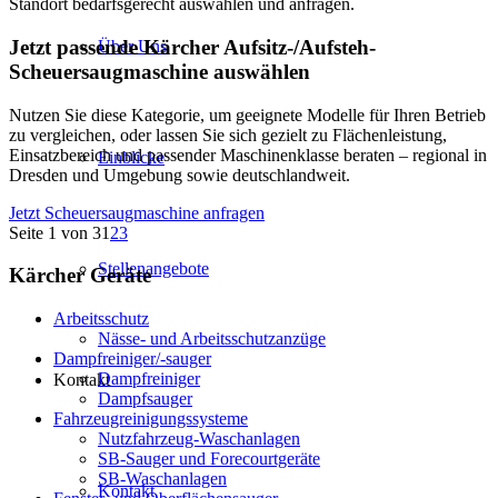
Standort bedarfsgerecht auswählen und anfragen.
Jetzt passende Kärcher Aufsitz-/Aufsteh-
Über Uns
Scheuersaugmaschine auswählen
Nutzen Sie diese Kategorie, um geeignete Modelle für Ihren Betrieb
zu vergleichen, oder lassen Sie sich gezielt zu Flächenleistung,
Einsatzbereich und passender Maschinenklasse beraten – regional in
Einblicke
Dresden und Umgebung sowie deutschlandweit.
Jetzt Scheuersaugmaschine anfragen
Seite 1 von 3
1
2
3
Stellenangebote
Kärcher Geräte
Arbeitsschutz
Nässe- und Arbeitsschutzanzüge
Dampfreiniger/-sauger
Dampfreiniger
Kontakt
Dampfsauger
Fahrzeugreinigungssysteme
Nutzfahrzeug-Waschanlagen
SB-Sauger und Forecourtgeräte
SB-Waschanlagen
Kontakt