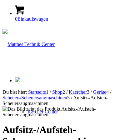
0
Einkaufswagen
Du bist hier:
Startseite
1
/
Shop
2
/
Kaercher
3
/
Geräte
4
/
Scheuer-/Scheuersaugmaschinen
5
/
Aufsitz-/Aufsteh-
Scheuersaugmaschinen
Kärcher Center
Aufsitz-/Aufsteh-