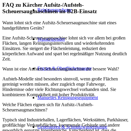
FAQ zu Kärcher Aufsitz-/Aufsteh-
Reinigungsroboter
Scheuersaugmaschinen im B2B-Einsatz
Wann lohnt sich eine Aufsitz-Scheuersaugmaschine statt eines
handgeführten Geräts?
Eine Aufsitz-Scheuersaugmaschine lohnt sich vor allem bei großen
Wasserspender
Flächen, langen Reinigungsintervallen und wiederkehrenden
Einsätzen. Sie steigert die Flächenleistung, reduziert den
körperlichen Aufwand und spart bei regelmäßiger Nutzung deutlich
Zeit.
Fenster & Oberflächensauger
Wann ist eine Aufsteh-Scheuersaugmaschine die bessere Wahl?
Aufsteh-Modelle sind besonders sinnvoll, wenn große Flächen
gereinigt werden müssen, aber zugleich enge Fahrwege,
Hindernisse oder viele Richtungswechsel vorhanden sind. Sie
kombinieren Kompaktheit mit hoher Produktivität.
Manuelles Reinigungsequipment
Welche Flächen eignen sich für Aufsitz-/Aufsteh-
Scheuersaugmaschinen?
Typisch sind Industriehallen, Lagerflächen, Werkstätten, Parkhäuser,
großflächige Verkaufsflächen, kommunale Gebäude und andere
Generatoren & Schmutzwasserpumpe
gewerblich genutzte Innenbereiche. Entscheidend ist, dass die