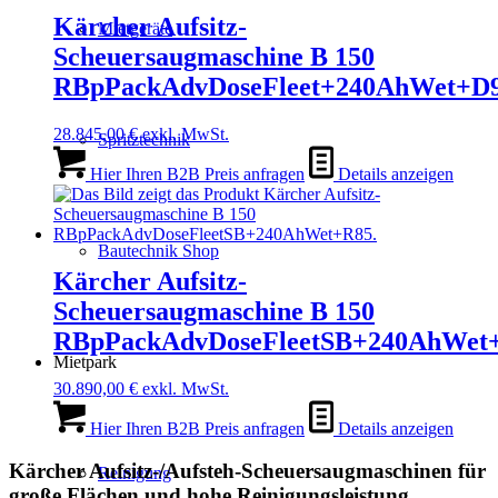
Kärcher Aufsitz-
Mietgeräte
Scheuersaugmaschine B 150
RBpPackAdvDoseFleet+240AhWet+D
28.845,00
€
exkl. MwSt.
Spritztechnik
Hier Ihren B2B Preis anfragen
Details anzeigen
Bautechnik Shop
Kärcher Aufsitz-
Scheuersaugmaschine B 150
RBpPackAdvDoseFleetSB+240AhWet
Mietpark
30.890,00
€
exkl. MwSt.
Hier Ihren B2B Preis anfragen
Details anzeigen
Kärcher Aufsitz-/Aufsteh-Scheuersaugmaschinen für
Reinigung
große Flächen und hohe Reinigungsleistung