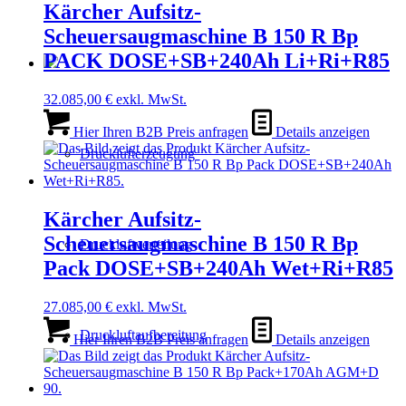
Kärcher Aufsitz-
Scheuersaugmaschine B 150 R Bp
PACK DOSE+SB+240Ah Li+Ri+R85
32.085,00
€
exkl. MwSt.
Hier Ihren B2B Preis anfragen
Details anzeigen
Drucklufterzeugung
Kärcher Aufsitz-
Scheuersaugmaschine B 150 R Bp
Druckluftverteilung
Pack DOSE+SB+240Ah Wet+Ri+R85
27.085,00
€
exkl. MwSt.
Druckluftaufbereitung
Hier Ihren B2B Preis anfragen
Details anzeigen