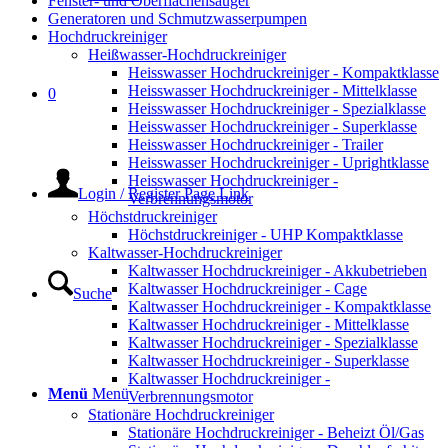
Fenster- und Oberflächensauger
Generatoren und Schmutzwasserpumpen
Hochdruckreiniger
Heißwasser-Hochdruckreiniger
Heisswasser Hochdruckreiniger - Kompaktklasse
Heisswasser Hochdruckreiniger - Mittelklasse
0
Heisswasser Hochdruckreiniger - Spezialklasse
Heisswasser Hochdruckreiniger - Superklasse
Heisswasser Hochdruckreiniger - Trailer
Heisswasser Hochdruckreiniger - Uprightklasse
Heisswasser Hochdruckreiniger -
Login / Register Page Link
Verbrennungsmotor
Höchstdruckreiniger
Höchstdruckreiniger - UHP Kompaktklasse
Kaltwasser-Hochdruckreiniger
Kaltwasser Hochdruckreiniger - Akkubetrieben
Kaltwasser Hochdruckreiniger - Cage
Suche
Kaltwasser Hochdruckreiniger - Kompaktklasse
Kaltwasser Hochdruckreiniger - Mittelklasse
Kaltwasser Hochdruckreiniger - Spezialklasse
Kaltwasser Hochdruckreiniger - Superklasse
Kaltwasser Hochdruckreiniger -
Menü
Menü
Verbrennungsmotor
Stationäre Hochdruckreiniger
Stationäre Hochdruckreiniger - Beheizt Öl/Gas