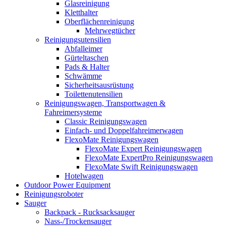
Glasreinigung
Kletthalter
Oberflächenreinigung
Mehrwegtücher
Reinigungsutensilien
Abfalleimer
Gürteltaschen
Pads & Halter
Schwämme
Sicherheitsausrüstung
Toilettenutensilien
Reinigungswagen, Transportwagen &
Fahreimersysteme
Classic Reinigungswagen
Einfach- und Doppelfahreimerwagen
FlexoMate Reinigungswagen
FlexoMate Expert Reinigungswagen
FlexoMate ExpertPro Reinigungswagen
FlexoMate Swift Reinigungswagen
Hotelwagen
Outdoor Power Equipment
Reinigungsroboter
Sauger
Backpack - Rucksacksauger
Nass-/Trockensauger