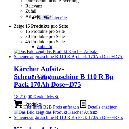
Durchschnittliche Bewertung
Relevanz
Zufall
Artikelnummer
Gebrauchtgeräte
Zeige
15 Produkte pro Seite
15 Produkte pro Seite
30 Produkte pro Seite
45 Produkte pro Seite
Zubehör
Kärcher Aufsitz-
Shop
Scheuersaugmaschine B 110 R Bp
Pack 170Ah Dose+D75
18.210,00
€
exkl. MwSt.
Produkte
Hier Ihren B2B Preis anfragen
Details anzeigen