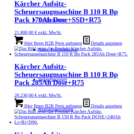
Kärcher Aufsitz-
Scheuersaugmaschine B 110 R Bp
Pack 170Ah Dose+SSD+R75
Trockensauger
21.800,00
€
exkl. MwSt.
Hier Ihren B2B Preis anfragen
Details anzeigen
Nass- Trockensauger
Kärcher Aufsitz-
Scheuersaugmaschine B 110 R Bp
Industriesauger
Pack 285Ah Dose+R75
20.230,00
€
exkl. MwSt.
Hier Ihren B2B Preis anfragen
Details anzeigen
Reinigungsroboter