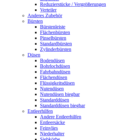
Reduzierstücke / Vergrößerungen
Verteiler
Anderes Zubehör
Bürsten
Bürstenleiste
Flächenbürsten
Pinselbürsten
Standardbürsten
Zylinderbürsten
Düsen
Bodendüsen
Bohrlochdüsen
Fahrbahndüsen
Flächendüsen
Flüssigkeitsdüsen
Nutendüsen
Nutendüsen biegbar
Standarddüsen
Standarddüsen biegbar
Entleerhilfen
Andere Entleerhilfen
Entleersäcke
Feinvlies
Niederhalter
Siebkörbe