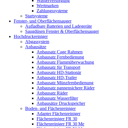
Wasserversorgung
Wertmarken
Zahlungssysteme
Startsysteme
Fenster- und Oberflächensauger
Aufladbare Batterien und Ladegeräte
Saugdüsen Fenster & Oberflächensauger
Hochdruckreiniger
Abgassystem
Anbausätze
Anbausatz Cage Rahmen
Anbausatz Fernbedienung
Anbausatz Flammüberwachung
Anbausatz für Transport
Anbausatz HD-Stationär
Anbausatz HD-Trailer
Anbausatz Münzfernbedienung
Anbausatz pannensichere Räder
Anbausatz Räder
Anbausatz Wasserfilter
Anbausätze Druckspeicher
Boden- und Flächenreiniger
Adapter Flächenreiniger
Flächenreiniger FR 30
Flächenreiniger FR 30 Me