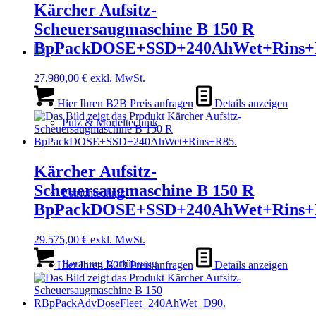
Kärcher Aufsitz-
Scheuersaugmaschine B 150 R
BpPackDOSE+SSD+240AhWet+Rins+
27.980,00
€
exkl. MwSt.
Hier Ihren B2B Preis anfragen
Details anzeigen
Putz & Mörteltechnik
Kärcher Aufsitz-
Scheuersaugmaschine B 150 R
Estrichtechnik
BpPackDOSE+SSD+240AhWet+Rins+
29.575,00
€
exkl. MwSt.
Beratung Vorführung
Hier Ihren B2B Preis anfragen
Details anzeigen