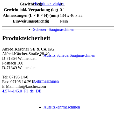
Hochdruckreiniger
Gewicht (kg)
0.1
Gewicht inkl. Verpackung (kg)
0.1
Abmessungen (L × B × H) (mm)
134 x 46 x 22
Einweisungspflichtig
Nein
Scheuer- Saugmaschinen
Produktsicherheit
Alfred Kärcher SE & Co. KG
Alfred-Kärcher-Straße 28-40
Aufsitz ScheuerSaugmaschinen
D-71364 Winnenden
Postfach 160
D-71349 Winnenden
Tel: 07195 14-0
Kehrmaschinen
Fax: 07195 14-2212
E-Mail: info@karcher.com
4.574-145.0_PI_de_DE
Aufsitzkehrmaschinen