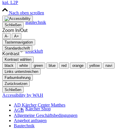
kpl. L2P
Nach oben scrollen
Bautechnik
Schließen
Zoom In/Out
A-
A+
Tastennavigation
Standardschrift
Druckluft
Kontrast
Kontrast wählen
black
white
green
blue
red
orange
yellow
navi
Links unterstreichen
Farbumkehrung
Shop
Zurücksetzen
Schließen
Accessibility by WAH
AD Kärcher Center Matthes
Kärcher Shop
AGB
Allgemeine Geschäftsbedingungen
Angebot anfragen
Bautechnik