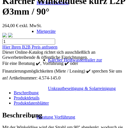
Kärcher Winkelduese kurz L2P
Kärcher Aktionen
Ø3mm / 90°
264,00
€
exkl. MwSt.
Mietgeräte
Kärcher
Winkelduese
Hier Ihren B2B Preis anfragen
kurz
Dieser Online-Katalog richtet sich ausschließlich an
L2P
Gewerbetreibende & öffentliche Einrichtungen.
Kärcher Heißwassertrailer zur
Ø3mm
Für eine Beratung ✔️, Vorführung ✔️ oder
/
Finanzierungsmöglichkeiten (Miete / Leasing) ✔️ sprechen Sie uns
90°
Menge
an!
Artikelnummer:
4.574-145.0
Unkrautbeseitigung & Solarreinigung
Beschreibung
Produktdetails
Produktdatenblätter
Beschreibung
Beratung Vorführung
Mit der Winkeldüse wird der Strahl um 90° abgelenkt, wodurch sie