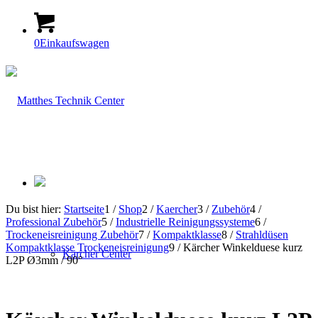
0
Einkaufswagen
Du bist hier:
Startseite
1
/
Shop
2
/
Kaercher
3
/
Zubehör
4
/
Professional Zubehör
5
/
Industrielle Reinigungssysteme
6
/
Trockeneisreinigung Zubehör
7
/
Kompaktklasse
8
/
Strahldüsen
Kompaktklasse Trockeneisreinigung
9
/
Kärcher Winkelduese kurz
Kärcher Center
L2P Ø3mm / 90°