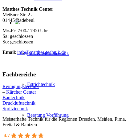
Matthes Technik Center
Meißner Str. 2 a
01445 Radebeul
Mo-Fr: 7:00-17:00 Uhr
Sa: geschlossen
So: geschlossen
Email
:
info@matthes-technik.de
Putz & Mörteltechnik
Fachbereiche
Estrichtechnik
Reinigungstechnik
–
Kärcher Center
Bautechnik
Drucklufttechnik
Spritztechnik
Beratung Vorführung
Meisterhafte Technik für die Regionen Dresden, Meißen, Pirna,
Freital & Bautzen.
4.7