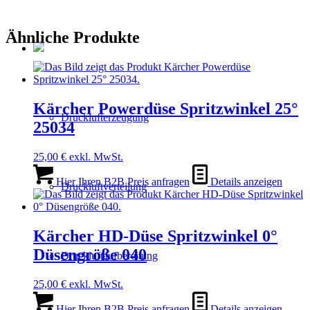
Ähnliche Produkte
Kärcher Powerdüse Spritzwinkel 25°
Drucklufterzeugung
25034
25,00
€
exkl. MwSt.
Hier Ihren B2B Preis anfragen
Details anzeigen
Druckluftverteilung
Kärcher HD-Düse Spritzwinkel 0°
Düsengröße 040
Druckluftaufbereitung
25,00
€
exkl. MwSt.
Hier Ihren B2B Preis anfragen
Details anzeigen