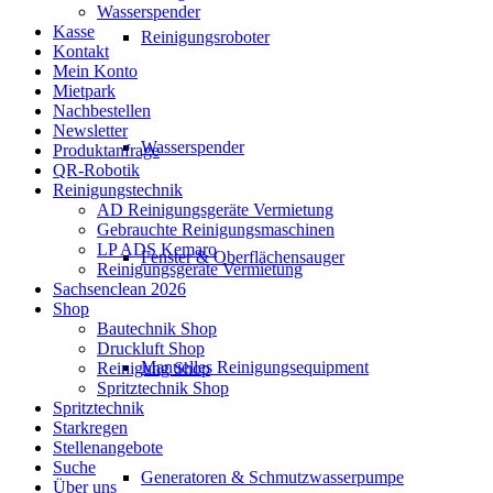
Wasserspender
Kasse
Reinigungsroboter
Kontakt
Mein Konto
Mietpark
Nachbestellen
Newsletter
Wasserspender
Produktanfrage
QR-Robotik
Reinigungstechnik
AD Reinigungsgeräte Vermietung
Gebrauchte Reinigungsmaschinen
LP ADS Kemaro
Fenster & Oberflächensauger
Reinigungsgeräte Vermietung
Sachsenclean 2026
Shop
Bautechnik Shop
Druckluft Shop
Manuelles Reinigungsequipment
Reinigung Shop
Spritztechnik Shop
Spritztechnik
Starkregen
Stellenangebote
Suche
Generatoren & Schmutzwasserpumpe
Über uns