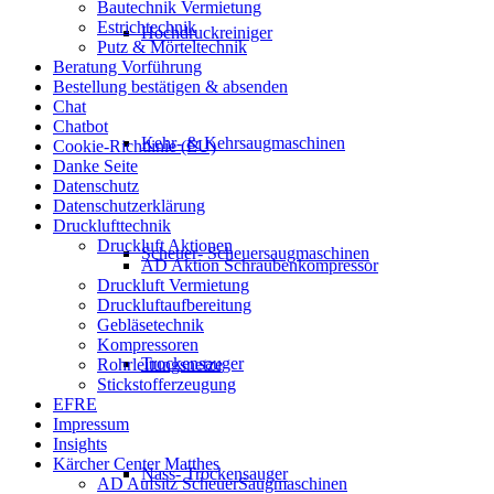
Bautechnik Vermietung
Estrichtechnik
Hochdruckreiniger
Putz & Mörteltechnik
Beratung Vorführung
Bestellung bestätigen & absenden
Chat
Chatbot
Kehr- & Kehrsaugmaschinen
Cookie-Richtlinie (EU)
Danke Seite
Datenschutz
Datenschutzerklärung
Drucklufttechnik
Druckluft Aktionen
Scheuer- Scheuersaugmaschinen
AD Aktion Schraubenkompressor
Druckluft Vermietung
Druckluftaufbereitung
Gebläsetechnik
Kompressoren
Trockensauger
Rohrleitungsnetze
Stickstofferzeugung
EFRE
Impressum
Insights
Kärcher Center Matthes
Nass- Trockensauger
AD Aufsitz ScheuerSaugmaschinen