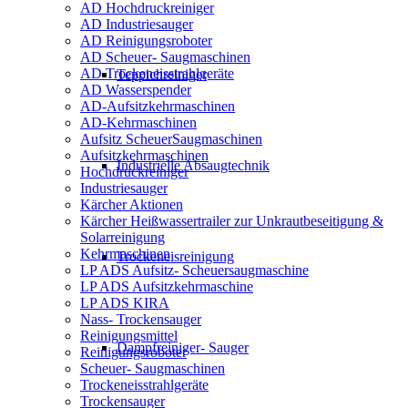
AD Hochdruckreiniger
AD Industriesauger
AD Reinigungsroboter
AD Scheuer- Saugmaschinen
AD Trockeneisstrahlgeräte
Teppichreiniger
AD Wasserspender
AD-Aufsitzkehrmaschinen
AD-Kehrmaschinen
Aufsitz ScheuerSaugmaschinen
Aufsitzkehrmaschinen
Industrielle Absaugtechnik
Hochdruckreiniger
Industriesauger
Kärcher Aktionen
Kärcher Heißwassertrailer zur Unkrautbeseitigung &
Solarreinigung
Kehrmaschinen
Trockeneisreinigung
LP ADS Aufsitz- Scheuersaugmaschine
LP ADS Aufsitzkehrmaschine
LP ADS KIRA
Nass- Trockensauger
Reinigungsmittel
Dampfreiniger- Sauger
Reinigungsroboter
Scheuer- Saugmaschinen
Trockeneisstrahlgeräte
Trockensauger