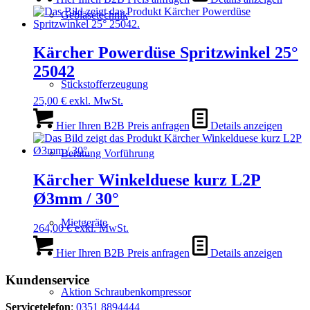
Gebläsetechnik
Kärcher Powerdüse Spritzwinkel 25°
25042
Stickstofferzeugung
25,00
€
exkl. MwSt.
Hier Ihren B2B Preis anfragen
Details anzeigen
Beratung Vorführung
Kärcher Winkelduese kurz L2P
Ø3mm / 30°
Mietgeräte
264,00
€
exkl. MwSt.
Hier Ihren B2B Preis anfragen
Details anzeigen
Kundenservice
Aktion Schraubenkompressor
Servicetelefon
:
0351 8894444