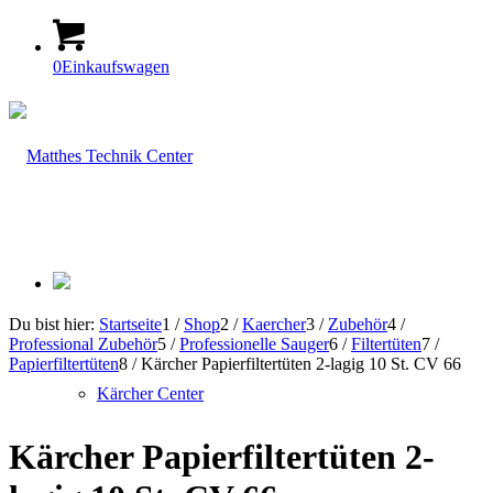
0
Einkaufswagen
Du bist hier:
Startseite
1
/
Shop
2
/
Kaercher
3
/
Zubehör
4
/
Professional Zubehör
5
/
Professionelle Sauger
6
/
Filtertüten
7
/
Papierfiltertüten
8
/
Kärcher Papierfiltertüten 2-lagig 10 St. CV 66
Kärcher Center
Kärcher Papierfiltertüten 2-