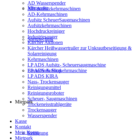
AD Wasserspender
Mietgeräte
AD-Aufsitzkehrmaschinen
AD-Kehrmaschinen
Aufsitz ScheuerSaugmaschinen
Aufsitzkehrmaschinen
Hochdruckreiniger
Industriesauger
Spritztechnik
Kärcher Aktionen
Kärcher Heißwassertrailer zur Unkrautbeseitigung &
Solarreinigung
Kehrmaschinen
LP ADS Aufsitz- Scheuersaugmaschine
Bautechnik Shop
LP ADS Aufsitzkehrmaschine
LP ADS KIRA
Nass- Trockensauger
Reinigungsmittel
Reinigungsroboter
Scheuer- Saugmaschinen
Mietpark
Trockeneisstrahlgeräte
Trockensauger
Wasserspender
Kasse
Kontakt
Mein Konto
Reinigung
Mietpark