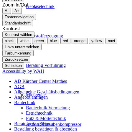
Zoom In/Out
Gebläsetechnik
A-
A+
Tastennavigation
Standardschrift
Kontrast
Kontrast wählen
Stickstofferzeugung
black
white
green
blue
red
orange
yellow
navi
Links unterstreichen
Farbumkehrung
Zurücksetzen
Beratung Vorführung
Schließen
Accessibility by WAH
AD Kärcher Center Matthes
AGB
Allgemeine Geschäftsbedingungen
Mietgeräte
Angebot anfragen
Bautechnik
Bautechnik Vermietung
Estrichtechnik
Putz & Mörteltechnik
Beratung Vorführung
Aktion Schraubenkompressor
Bestellung bestätigen & absenden