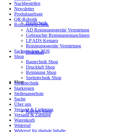
Nachbestellen
Newsletter
Produktanfrage
QR-Robotik
Bautechnik
Reinigungstechnik
AD Reinigungsgeräte Vermietung
Gebrauchte Reinigungsmaschinen
LP ADS Kemaro
Reinigungsgeräte Vermietung
Sachsenclean 2026
Druckluft
Shop
Bautechnik Shop
Druckluft Shop
Reinigung Shop
Spritztechnik Shop
Shop
Spritztechnik
Starkregen
Stellenangebote
Suche
Über uns
Versand & Lieferung
Kärcher Shop
Versand & Zahlung
Warenkorb
Widerruf
Widerruf für digitale Inhalte