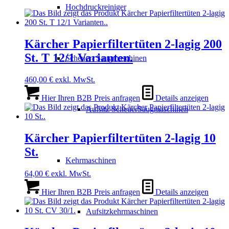
Hochdruckreiniger
Kärcher Papierfiltertüten 2-lagig 200
St. T 12/1 Varianten.
Scheuer- Saugmaschinen
460,00
€
exkl. MwSt.
Hier Ihren B2B Preis anfragen
Details anzeigen
Aufsitz ScheuerSaugmaschinen
Kärcher Papierfiltertüten 2-lagig 10
St.
Kehrmaschinen
64,00
€
exkl. MwSt.
Hier Ihren B2B Preis anfragen
Details anzeigen
Aufsitzkehrmaschinen