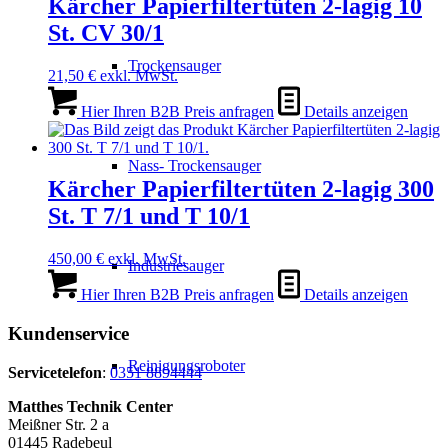
Kärcher Papierfiltertüten 2-lagig 10
St. CV 30/1
Trockensauger
21,50
€
exkl. MwSt.
Hier Ihren B2B Preis anfragen
Details anzeigen
Nass- Trockensauger
Kärcher Papierfiltertüten 2-lagig 300
St. T 7/1 und T 10/1
450,00
€
exkl. MwSt.
Industriesauger
Hier Ihren B2B Preis anfragen
Details anzeigen
Kundenservice
Reinigungsroboter
Servicetelefon
:
0351 8894444
Matthes Technik Center
Meißner Str. 2 a
01445 Radebeul