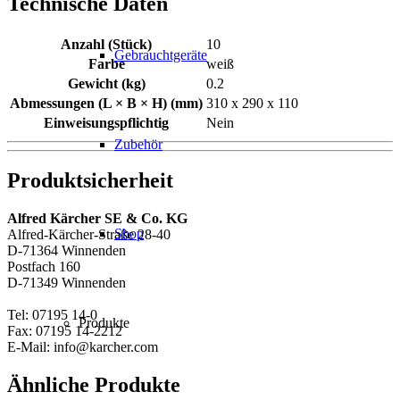
Technische Daten
Anzahl (Stück)
10
Gebrauchtgeräte
Farbe
weiß
Gewicht (kg)
0.2
Abmessungen (L × B × H) (mm)
310 x 290 x 110
Einweisungspflichtig
Nein
Zubehör
Produktsicherheit
Alfred Kärcher SE & Co. KG
Shop
Alfred-Kärcher-Straße 28-40
D-71364 Winnenden
Postfach 160
D-71349 Winnenden
Tel: 07195 14-0
Produkte
Fax: 07195 14-2212
E-Mail: info@karcher.com
Ähnliche Produkte