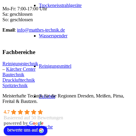
Trockeneisstrahlgeräte
Mo-Fr: 7:00-17:00 Uhr
Sa: geschlossen
So: geschlossen
Email
:
info@matthes-technik.de
Wasserspender
Fachbereiche
Reinigungstechnik
Reinigungsmittel
–
Kärcher Center
Bautechnik
Drucklufttechnik
Spritztechnik
Meisterhafte Technik für die Regionen Dresden, Meißen, Pirna,
Zubehör
Freital & Bautzen.
4.7
Basierend auf 50 Bewertungen
powered by
G
o
o
g
l
e
Produktsuche
bewerte uns auf