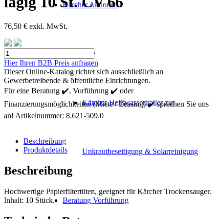
lagig 10 St. CV 66
Kärcher Aktionen
76,50
€
exkl. MwSt.
Kärcher
Mietgeräte
Papierfiltertüten
Hier Ihren B2B Preis anfragen
2-
Dieser Online-Katalog richtet sich ausschließlich an
lagig
Gewerbetreibende & öffentliche Einrichtungen.
10
Für eine Beratung ✔️, Vorführung ✔️ oder
St.
Kärcher Heißwassertrailer zur
Finanzierungsmöglichkeiten (Miete / Leasing) ✔️ sprechen Sie uns
CV
66
an!
Artikelnummer:
8.621-509.0
Menge
Beschreibung
Produktdetails
Unkrautbeseitigung & Solarreinigung
Beschreibung
Hochwertige Papierfiltertüten, geeignet für Kärcher Trockensauger.
Inhalt: 10 Stück.
Beratung Vorführung