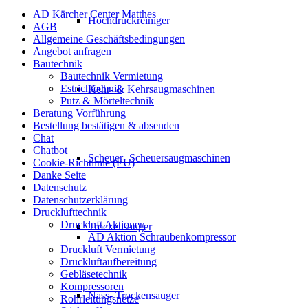
AD Kärcher Center Matthes
Hochdruckreiniger
AGB
Allgemeine Geschäftsbedingungen
Angebot anfragen
Bautechnik
Bautechnik Vermietung
Estrichtechnik
Kehr- & Kehrsaugmaschinen
Putz & Mörteltechnik
Beratung Vorführung
Bestellung bestätigen & absenden
Chat
Chatbot
Scheuer- Scheuersaugmaschinen
Cookie-Richtlinie (EU)
Danke Seite
Datenschutz
Datenschutzerklärung
Drucklufttechnik
Druckluft Aktionen
Trockensauger
AD Aktion Schraubenkompressor
Druckluft Vermietung
Druckluftaufbereitung
Gebläsetechnik
Kompressoren
Nass- Trockensauger
Rohrleitungsnetze