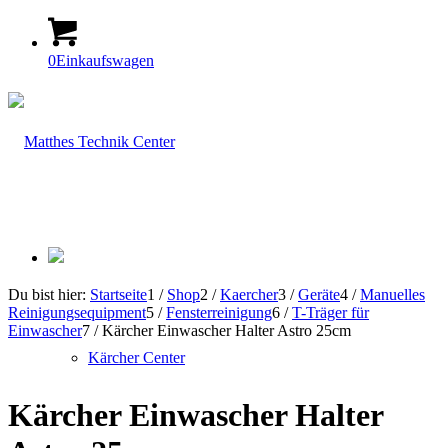
0
Einkaufswagen
Du bist hier:
Startseite
1
/
Shop
2
/
Kaercher
3
/
Geräte
4
/
Manuelles
Reinigungsequipment
5
/
Fensterreinigung
6
/
T-Träger für
Einwascher
7
/
Kärcher Einwascher Halter Astro 25cm
Kärcher Center
Kärcher Einwascher Halter