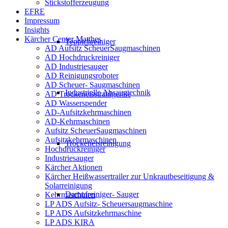
Stickstofferzeugung
EFRE
Impressum
Insights
Kärcher Center Matthes
Teppichreiniger
AD Aufsitz ScheuerSaugmaschinen
AD Hochdruckreiniger
AD Industriesauger
AD Reinigungsroboter
AD Scheuer- Saugmaschinen
Industrielle Absaugtechnik
AD Trockeneisstrahlgeräte
AD Wasserspender
AD-Aufsitzkehrmaschinen
AD-Kehrmaschinen
Aufsitz ScheuerSaugmaschinen
Aufsitzkehrmaschinen
Trockeneisreinigung
Hochdruckreiniger
Industriesauger
Kärcher Aktionen
Kärcher Heißwassertrailer zur Unkrautbeseitigung &
Solarreinigung
Dampfreiniger- Sauger
Kehrmaschinen
LP ADS Aufsitz- Scheuersaugmaschine
LP ADS Aufsitzkehrmaschine
LP ADS KIRA