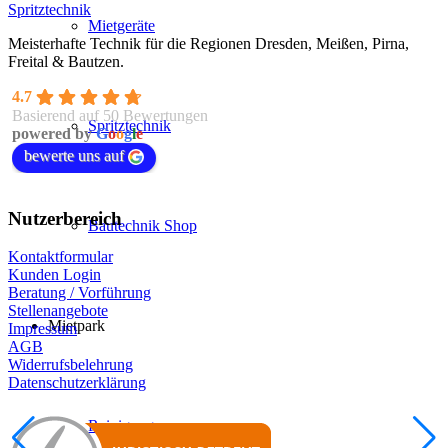
Spritztechnik
Mietgeräte
Meisterhafte Technik für die Regionen Dresden, Meißen, Pirna,
Freital & Bautzen.
4.7
Basierend auf 50 Bewertungen
Spritztechnik
powered by
G
o
o
g
l
e
bewerte uns auf
Nutzerbereich
Bautechnik Shop
Kontaktformular
Kunden Login
Beratung / Vorführung
Stellenangebote
Mietpark
Impressum
AGB
Widerrufsbelehrung
Datenschutzerklärung
Reinigung