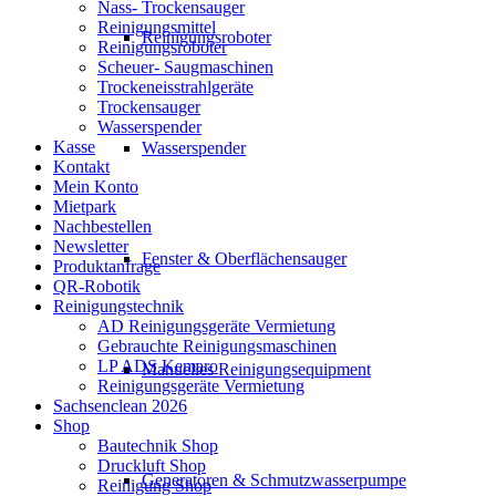
Nass- Trockensauger
Reinigungsmittel
Reinigungsroboter
Reinigungsroboter
Scheuer- Saugmaschinen
Trockeneisstrahlgeräte
Trockensauger
Wasserspender
Kasse
Wasserspender
Kontakt
Mein Konto
Mietpark
Nachbestellen
Newsletter
Fenster & Oberflächensauger
Produktanfrage
QR-Robotik
Reinigungstechnik
AD Reinigungsgeräte Vermietung
Gebrauchte Reinigungsmaschinen
LP ADS Kemaro
Manuelles Reinigungsequipment
Reinigungsgeräte Vermietung
Sachsenclean 2026
Shop
Bautechnik Shop
Druckluft Shop
Generatoren & Schmutzwasserpumpe
Reinigung Shop