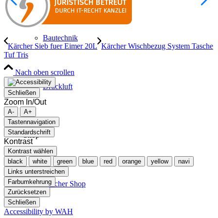
Bautechnik
Kärcher Sieb fuer Eimer 20L
Kärcher Wischbezug System Tasche
Tuf Tris
Nach oben scrollen
Druckluft
Schließen
Zoom In/Out
A-
A+
Tastennavigation
Standardschrift
Shop
Kontrast
Kontrast wählen
black
white
green
blue
red
orange
yellow
navi
Links unterstreichen
Farbumkehrung
Kärcher Shop
Zurücksetzen
Schließen
Accessibility by WAH