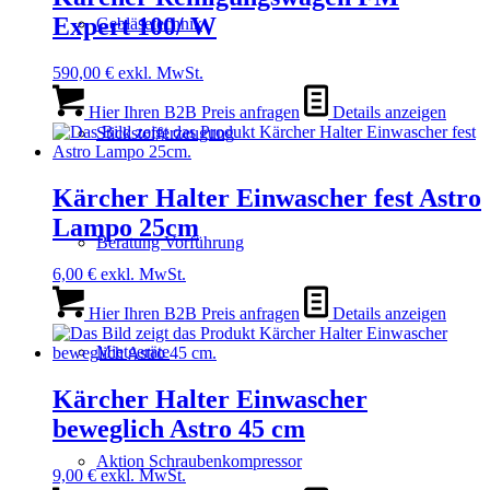
Expert 100/ W
Gebläsetechnik
590,00
€
exkl. MwSt.
Hier Ihren B2B Preis anfragen
Details anzeigen
Stickstofferzeugung
Kärcher Halter Einwascher fest Astro
Lampo 25cm
Beratung Vorführung
6,00
€
exkl. MwSt.
Hier Ihren B2B Preis anfragen
Details anzeigen
Mietgeräte
Kärcher Halter Einwascher
beweglich Astro 45 cm
Aktion Schraubenkompressor
9,00
€
exkl. MwSt.