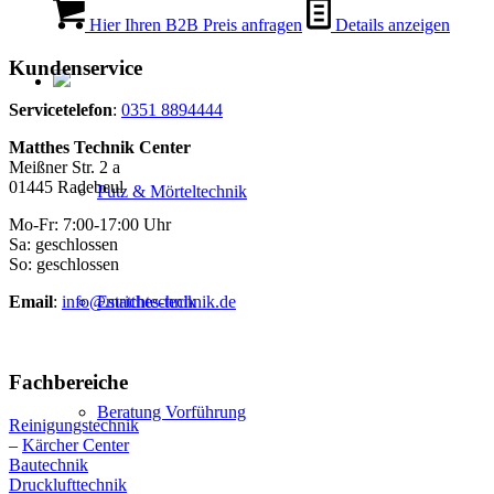
Hier Ihren B2B Preis anfragen
Details anzeigen
Kundenservice
Servicetelefon
:
0351 8894444
Matthes Technik Center
Meißner Str. 2 a
01445 Radebeul
Putz & Mörteltechnik
Mo-Fr: 7:00-17:00 Uhr
Sa: geschlossen
So: geschlossen
Estrichtechnik
Email
:
info@matthes-technik.de
Fachbereiche
Beratung Vorführung
Reinigungstechnik
–
Kärcher Center
Bautechnik
Drucklufttechnik