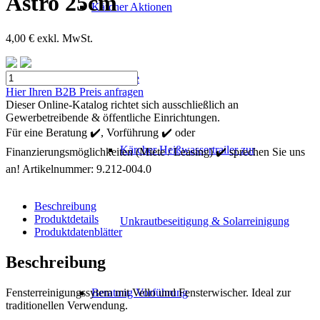
Astro 25cm
Kärcher Aktionen
4,00
€
exkl. MwSt.
Kärcher
Mietgeräte
Einwascher
Hier Ihren B2B Preis anfragen
Halter
Dieser Online-Katalog richtet sich ausschließlich an
Astro
Gewerbetreibende & öffentliche Einrichtungen.
25cm
Für eine Beratung ✔️, Vorführung ✔️ oder
Menge
Kärcher Heißwassertrailer zur
Finanzierungsmöglichkeiten (Miete / Leasing) ✔️ sprechen Sie uns
an!
Artikelnummer:
9.212-004.0
Beschreibung
Produktdetails
Unkrautbeseitigung & Solarreinigung
Produktdatenblätter
Beschreibung
Fensterreinigungssytem mit Vello und Fensterwischer. Ideal zur
Beratung Vorführung
traditionellen Verwendung.