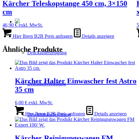
Kärcher Teleskopstange 450 cm, 3×150
cm
46,90
€
exkl. MwSt.
5
Hier Ihren B2B Preis anfragen
Details anzeigen
Ähnliche Produkte
Drucklufterzeugung
Kärcher Halter Einwascher fest Astro
Druckluftverteilung
35 cm
6,00
€
exkl. MwSt.
Hier Ihren B2B Preis anfragen
Details anzeigen
Druckluftaufbereitung
Kärcher Reinigungswagen FM