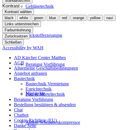
Standardschrift
Kontrast
Gebläsetechnik
Kontrast wählen
black
white
green
blue
red
orange
yellow
navi
Links unterstreichen
Farbumkehrung
Stickstofferzeugung
Zurücksetzen
Schließen
Accessibility by WAH
AD Kärcher Center Matthes
AGB
Beratung Vorführung
Allgemeine Geschäftsbedingungen
Angebot anfragen
Bautechnik
Bautechnik Vermietung
Estrichtechnik
Mietgeräte
Putz & Mörteltechnik
Beratung Vorführung
Bestellung bestätigen & absenden
Chat
Chatbot
Cookie-Richtlinie (EU)
Aktion Schraubenkompressor
Danke Seite