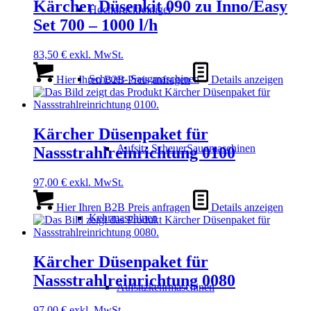
Kärcher Düsenkit 090 zu Inno/Easy
Hochdruckreiniger
Set 700 – 1000 l/h
83,50
€
exkl. MwSt.
Scheuer- Saugmaschinen
Hier Ihren B2B Preis anfragen
Details anzeigen
Kärcher Düsenpaket für
Aufsitz ScheuerSaugmaschinen
Nassstrahlreinrichtung 0100
97,00
€
exkl. MwSt.
Hier Ihren B2B Preis anfragen
Details anzeigen
Kehrmaschinen
Kärcher Düsenpaket für
Nassstrahlreinrichtung 0080
Aufsitzkehrmaschinen
97,00
€
exkl. MwSt.