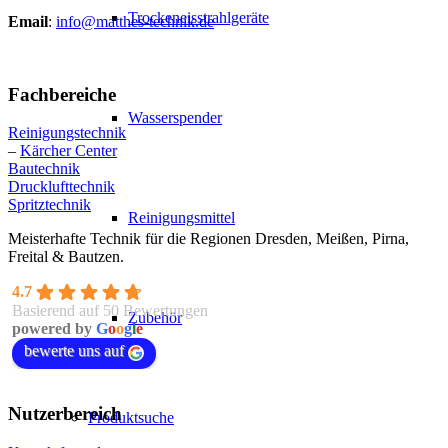
Trockeneisstrahlgeräte
Email
:
info@matthes-technik.de
Fachbereiche
Wasserspender
Reinigungstechnik
–
Kärcher Center
Bautechnik
Drucklufttechnik
Spritztechnik
Reinigungsmittel
Meisterhafte Technik für die Regionen Dresden, Meißen, Pirna,
Freital & Bautzen.
4.7
Basierend auf 50 Bewertungen
Zubehör
powered by
G
o
o
g
l
e
bewerte uns auf
Nutzerbereich
Produktsuche