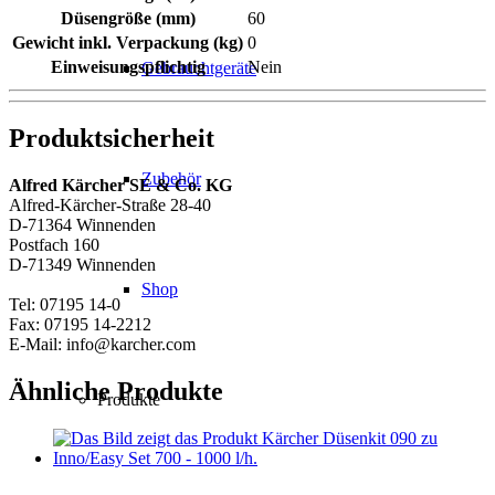
Düsengröße (mm)
60
Gewicht inkl. Verpackung (kg)
0
Einweisungspflichtig
Nein
Gebrauchtgeräte
Produktsicherheit
Zubehör
Alfred Kärcher SE & Co. KG
Alfred-Kärcher-Straße 28-40
D-71364 Winnenden
Postfach 160
D-71349 Winnenden
Shop
Tel: 07195 14-0
Fax: 07195 14-2212
E-Mail: info@karcher.com
Ähnliche Produkte
Produkte