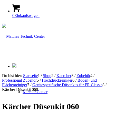
0
Einkaufswagen
Du bist hier:
Startseite
1
/
Shop
2
/
Kaercher
3
/
Zubehör
4
/
Professional Zubehör
5
/
Hochdruckreiniger
6
/
Boden- und
Flächenreiniger
7
/
Gerätespezifische Düsenkits für FR Classic
8
/
Kärcher Düsenkit 060
Kärcher Center
Kärcher Düsenkit 060