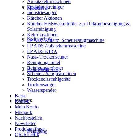
Aufsitzkehrmaschinen
Hochdruckreiniger
Mietgeräte
Industriesauger
Kärcher Aktionen
Kärcher Heißwassertrailer zur Unkrautbeseitigung &
Solarreinigung
Kehrmaschinen
Spritztechnik
LP ADS Aufsitz- Scheuersaugmaschine
LP ADS Aufsitzkehrmaschine
LP ADS KIRA
Nass- Trockensauger
Reinigungsmittel
Reinigungsroboter
Bautechnik Shop
Scheuer- Saugmaschinen
Trockeneisstrahlgeräte
Trockensauger
Wasserspender
Kasse
Mietpark
Kontakt
Mein Konto
Mietpark
Nachbestellen
Newsletter
Produktanfrage
Reinigung
QR-Robotik