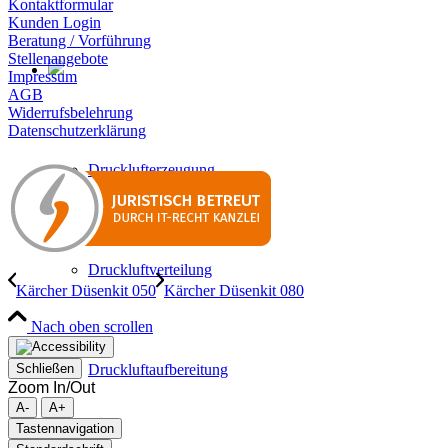
Kontaktformular
Kunden Login
Beratung / Vorführung
Stellenangebote
Impressum
AGB
Widerrufsbelehrung
Datenschutzerklärung
Drucklufterzeugung
Druckluftverteilung
Kärcher Düsenkit 050
Kärcher Düsenkit 080
Nach oben scrollen
Druckluftaufbereitung
Schließen
Zoom In/Out
A-
A+
Tastennavigation