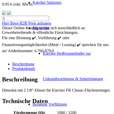
Kärcher Aktionen
9,95
€
exkl. MwSt.
Kärcher
Düsenkit
Hier Ihren B2B Preis anfragen
060
Dieser Online-Katalog richtet sich ausschließlich an
Mietgeräte
Menge
Gewerbetreibende & öffentliche Einrichtungen.
Für eine Beratung ✔️, Vorführung ✔️ oder
Finanzierungsmöglichkeiten (Miete / Leasing) ✔️ sprechen Sie uns
an!
Artikelnummer:
4.760-879.0
Kärcher Heißwassertrailer zur
Beschreibung
Produktdetails
Beschreibung
Unkrautbeseitigung & Solarreinigung
Düsenkit mit 2 1/8″-Düsen für Kärcher FR Classic-Flächenreiniger.
Technische Daten
Beratung Vorführung
Fördermenge (l/h)
1000 / 1200