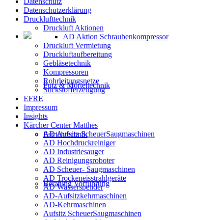
Datenschutz
Datenschutzerklärung
Drucklufttechnik
Druckluft Aktionen
AD Aktion Schraubenkompressor
Druckluft Vermietung
Druckluftaufbereitung
Gebläsetechnik
Kompressoren
Rohrleitungsnetze
Putz & Mörteltechnik
Stickstofferzeugung
EFRE
Impressum
Insights
Kärcher Center Matthes
AD Aufsitz ScheuerSaugmaschinen
Estrichtechnik
AD Hochdruckreiniger
AD Industriesauger
AD Reinigungsroboter
AD Scheuer- Saugmaschinen
AD Trockeneisstrahlgeräte
Beratung Vorführung
AD Wasserspender
AD-Aufsitzkehrmaschinen
AD-Kehrmaschinen
Aufsitz ScheuerSaugmaschinen