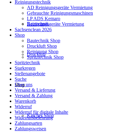
Reinigungstechnik
AD Reinigungsgeräte Vermietung
Gebrauchte Reinigungsmaschinen
LP ADS Kemaro
Bautechnik
Reinigungsgeräte Vermietung
Sachsenclean 2026
Shop
Bautechnik Shop
Druckluft Shop
Reinigung Shop
Druckluft
Spritztechnik Shop
Spritztechnik
Starkregen
Stellenangebote
Suche
Über uns
Shop
Versand & Lieferung
Versand & Zahlung
Warenkorb
Widerruf
Widerruf für digitale Inhalte
Kärcher Shop
Widerrufsbelehrung
Zahlungsarten
Zahlungsweisen