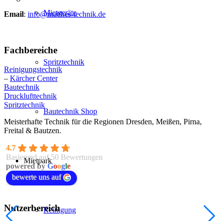
Mietgeräte
Email
:
info@matthes-technik.de
Fachbereiche
Spritztechnik
Reinigungstechnik
–
Kärcher Center
Bautechnik
Drucklufttechnik
Spritztechnik
Bautechnik Shop
Meisterhafte Technik für die Regionen Dresden, Meißen, Pirna,
Freital & Bautzen.
4.7
Basierend auf 50 Bewertungen
Mietpark
powered by
G
o
o
g
l
e
bewerte uns auf
Nutzerbereich
Reinigung