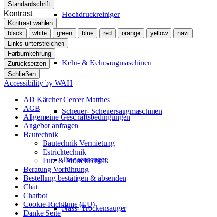
Standardschrift
Kontrast
Hochdruckreiniger
Kontrast wählen
black
white
green
blue
red
orange
yellow
navi
Links unterstreichen
Farbumkehrung
Kehr- & Kehrsaugmaschinen
Zurücksetzen
Schließen
Accessibility by WAH
AD Kärcher Center Matthes
AGB
Scheuer- Scheuersaugmaschinen
Allgemeine Geschäftsbedingungen
Angebot anfragen
Bautechnik
Bautechnik Vermietung
Estrichtechnik
Trockensauger
Putz & Mörteltechnik
Beratung Vorführung
Bestellung bestätigen & absenden
Chat
Chatbot
Cookie-Richtlinie (EU)
Nass- Trockensauger
Danke Seite