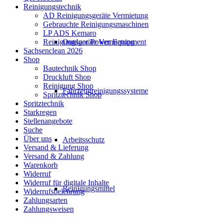
Reinigungstechnik
AD Reinigungsgeräte Vermietung
Gebrauchte Reinigungsmaschinen
LP ADS Kemaro
Outdoor Power Equipment
Reinigungsgeräte Vermietung
Sachsenclean 2026
Shop
Bautechnik Shop
Druckluft Shop
Reinigung Shop
Fahrzeugreinigungssysteme
Spritztechnik Shop
Spritztechnik
Starkregen
Stellenangebote
Suche
Über uns
Arbeitsschutz
Versand & Lieferung
Versand & Zahlung
Warenkorb
Widerruf
Widerruf für digitale Inhalte
Reinigungsmittel
Widerrufsbelehrung
Zahlungsarten
Zahlungsweisen