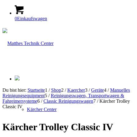
0
Einkaufswagen
Du bist hier:
Startseite
1
/
Shop
2
/
Kaercher
3
/
Geräte
4
/
Manuelles
Reinigungsequipment
5
/
Reinigungswagen, Transportwagen &
Fahreimersysteme
6
/
Classic Reinigungswagen
7
/
Kärcher Trolley
Classic IV
Kärcher Center
Kärcher Trolley Classic IV