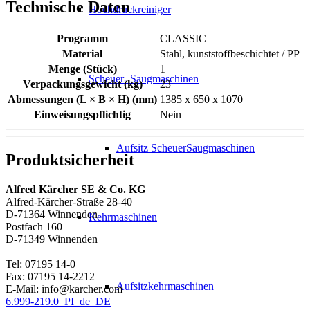
Technische Daten
Hochdruckreiniger
Programm
CLASSIC
Material
Stahl, kunststoffbeschichtet / PP
Menge (Stück)
1
Scheuer- Saugmaschinen
Verpackungsgewicht (kg)
23
Abmessungen (L × B × H) (mm)
1385 x 650 x 1070
Einweisungspflichtig
Nein
Aufsitz ScheuerSaugmaschinen
Produktsicherheit
Alfred Kärcher SE & Co. KG
Alfred-Kärcher-Straße 28-40
D-71364 Winnenden
Kehrmaschinen
Postfach 160
D-71349 Winnenden
Tel: 07195 14-0
Fax: 07195 14-2212
Aufsitzkehrmaschinen
E-Mail: info@karcher.com
6.999-219.0_PI_de_DE