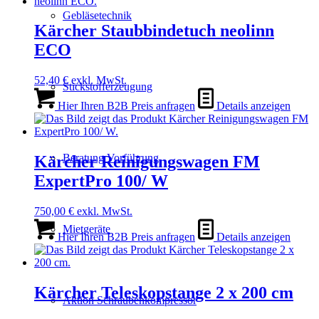
Gebläsetechnik
Kärcher Staubbindetuch neolinn
ECO
52,40
€
exkl. MwSt.
Stickstofferzeugung
Hier Ihren B2B Preis anfragen
Details anzeigen
Beratung Vorführung
Kärcher Reinigungswagen FM
ExpertPro 100/ W
750,00
€
exkl. MwSt.
Mietgeräte
Hier Ihren B2B Preis anfragen
Details anzeigen
Kärcher Teleskopstange 2 x 200 cm
Aktion Schraubenkompressor