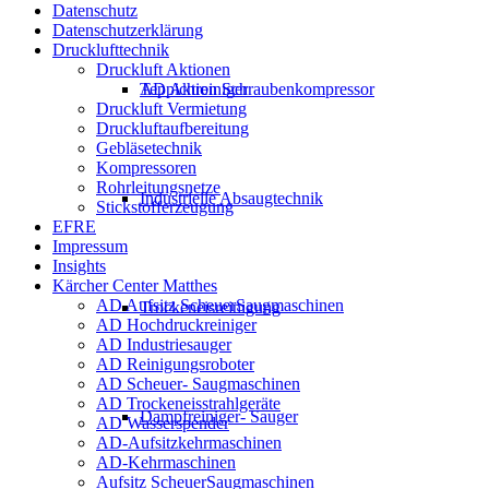
Datenschutz
Datenschutzerklärung
Drucklufttechnik
Druckluft Aktionen
Teppichreiniger
AD Aktion Schraubenkompressor
Druckluft Vermietung
Druckluftaufbereitung
Gebläsetechnik
Kompressoren
Rohrleitungsnetze
Industrielle Absaugtechnik
Stickstofferzeugung
EFRE
Impressum
Insights
Kärcher Center Matthes
AD Aufsitz ScheuerSaugmaschinen
Trockeneisreinigung
AD Hochdruckreiniger
AD Industriesauger
AD Reinigungsroboter
AD Scheuer- Saugmaschinen
AD Trockeneisstrahlgeräte
Dampfreiniger- Sauger
AD Wasserspender
AD-Aufsitzkehrmaschinen
AD-Kehrmaschinen
Aufsitz ScheuerSaugmaschinen