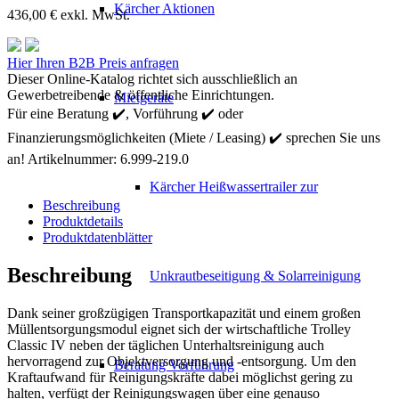
Kärcher Aktionen
436,00
€
exkl. MwSt.
Kärcher
Hier Ihren B2B Preis anfragen
Trolley
Dieser Online-Katalog richtet sich ausschließlich an
Classic
Gewerbetreibende & öffentliche Einrichtungen.
Mietgeräte
IV
Für eine Beratung ✔️, Vorführung ✔️ oder
Menge
Finanzierungsmöglichkeiten (Miete / Leasing) ✔️ sprechen Sie uns
an!
Artikelnummer:
6.999-219.0
Kärcher Heißwassertrailer zur
Beschreibung
Produktdetails
Produktdatenblätter
Beschreibung
Unkrautbeseitigung & Solarreinigung
Dank seiner großzügigen Transportkapazität und einem großen
Müllentsorgungsmodul eignet sich der wirtschaftliche Trolley
Classic IV neben der täglichen Unterhaltsreinigung auch
hervorragend zur Objektversorgung und -entsorgung. Um den
Beratung Vorführung
Kraftaufwand für Reinigungskräfte dabei möglichst gering zu
halten, verfügt der Reinigungswagen über eine genauso