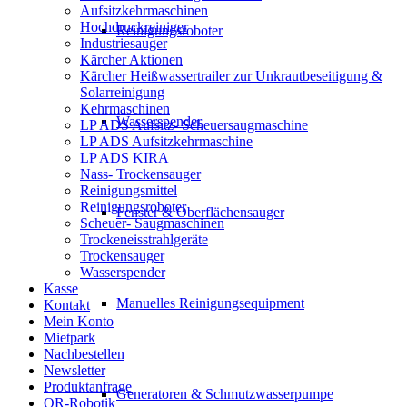
Aufsitzkehrmaschinen
Hochdruckreiniger
Reinigungsroboter
Industriesauger
Kärcher Aktionen
Kärcher Heißwassertrailer zur Unkrautbeseitigung &
Solarreinigung
Kehrmaschinen
Wasserspender
LP ADS Aufsitz- Scheuersaugmaschine
LP ADS Aufsitzkehrmaschine
LP ADS KIRA
Nass- Trockensauger
Reinigungsmittel
Reinigungsroboter
Fenster & Oberflächensauger
Scheuer- Saugmaschinen
Trockeneisstrahlgeräte
Trockensauger
Wasserspender
Kasse
Manuelles Reinigungsequipment
Kontakt
Mein Konto
Mietpark
Nachbestellen
Newsletter
Produktanfrage
Generatoren & Schmutzwasserpumpe
QR-Robotik