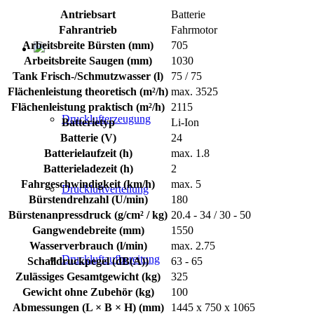
Antriebsart
Batterie
Fahrantrieb
Fahrmotor
Arbeitsbreite Bürsten (mm)
705
Arbeitsbreite Saugen (mm)
1030
Tank Frisch-/Schmutzwasser (l)
75 / 75
Flächenleistung theoretisch (m²/h)
max. 3525
Flächenleistung praktisch (m²/h)
2115
Drucklufterzeugung
Batterietyp
Li-Ion
Batterie (V)
24
Batterielaufzeit (h)
max. 1.8
Batterieladezeit (h)
2
Fahrgeschwindigkeit (km/h)
max. 5
Druckluftverteilung
Bürstendrehzahl (U/min)
180
Bürstenanpressdruck (g/cm² / kg)
20.4 - 34 / 30 - 50
Gangwendebreite (mm)
1550
Wasserverbrauch (l/min)
max. 2.75
Druckluftaufbereitung
Schalldruckpegel (dB(A))
63 - 65
Zulässiges Gesamtgewicht (kg)
325
Gewicht ohne Zubehör (kg)
100
Abmessungen (L × B × H) (mm)
1445 x 750 x 1065