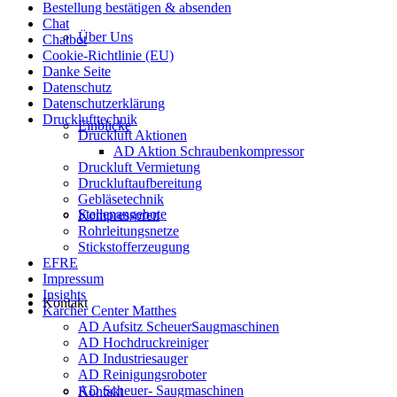
Bestellung bestätigen & absenden
Chat
Über Uns
Chatbot
Cookie-Richtlinie (EU)
Danke Seite
Datenschutz
Datenschutzerklärung
Drucklufttechnik
Einblicke
Druckluft Aktionen
AD Aktion Schraubenkompressor
Druckluft Vermietung
Druckluftaufbereitung
Gebläsetechnik
Stellenangebote
Kompressoren
Rohrleitungsnetze
Stickstofferzeugung
EFRE
Impressum
Insights
Kontakt
Kärcher Center Matthes
AD Aufsitz ScheuerSaugmaschinen
AD Hochdruckreiniger
AD Industriesauger
AD Reinigungsroboter
AD Scheuer- Saugmaschinen
Kontakt