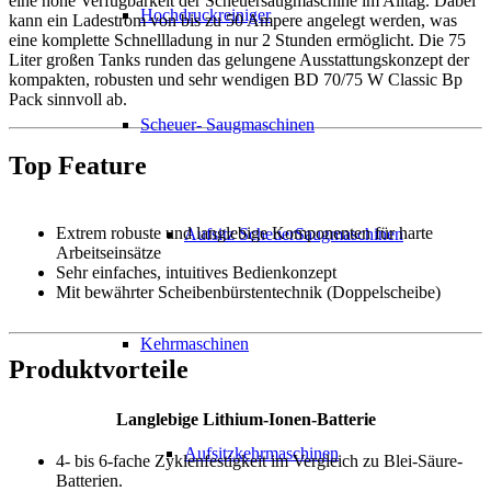
eine hohe Verfügbarkeit der Scheuersaugmaschine im Alltag. Dabei
Hochdruckreiniger
kann ein Ladestrom von bis zu 50 Ampere angelegt werden, was
eine komplette Schnellladung in nur 2 Stunden ermöglicht. Die 75
Liter großen Tanks runden das gelungene Ausstattungskonzept der
kompakten, robusten und sehr wendigen BD 70/75 W Classic Bp
Pack sinnvoll ab.
Scheuer- Saugmaschinen
Top Feature
Extrem robuste und langlebige Komponenten für harte
Aufsitz ScheuerSaugmaschinen
Arbeitseinsätze
Sehr einfaches, intuitives Bedienkonzept
Mit bewährter Scheibenbürstentechnik (Doppelscheibe)
Kehrmaschinen
Produktvorteile
Langlebige Lithium-Ionen-Batterie
Aufsitzkehrmaschinen
4- bis 6-fache Zyklenfestigkeit im Vergleich zu Blei-Säure-
Batterien.