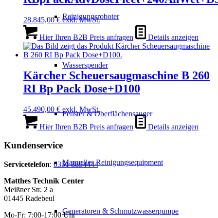
Reinigungsroboter
28.845,00
€
exkl. MwSt.
Hier Ihren B2B Preis anfragen
Details anzeigen
Wasserspender
Kärcher Scheuersaugmaschine B 260
RI Bp Pack Dose+D100
45.490,00
€
exkl. MwSt.
Fenster & Oberflächensauger
Hier Ihren B2B Preis anfragen
Details anzeigen
Kundenservice
Manuelles Reinigungsequipment
Servicetelefon
:
0351 8894444
Matthes Technik Center
Meißner Str. 2 a
01445 Radebeul
Generatoren & Schmutzwasserpumpe
Mo-Fr: 7:00-17:00 Uhr