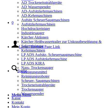
AD Trockeneisstrahlgeräte
AD Wasserspender
AD-Aufsitzkehrmaschinen
AD-Kehrmaschinen
Aufsitz ScheuerSaugmaschinen
0
Aufsitzkehrmaschinen
Hochdruckreiniger
Industriesauger
Kärcher Aktionen
Kärcher Heißwassertrailer zur Unkrautbeseitigung &
Solarreinigung
Login / Register Page Link
Kehrmaschinen
LP ADS Aufsitz- Scheuersaugmaschine
LP ADS Aufsitzkehrmaschine
LP ADS KIRA
Nass- Trockensauger
Suche
Reinigungsmittel
Reinigungsroboter
Scheuer- Saugmaschinen
Trockeneisstrahlgeräte
Trockensauger
Wasserspender
Menü
Menü
Kasse
Kontakt
Mein Konto