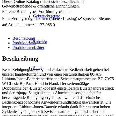
BD
Dieser Online-Katalog richtet sich ausschließlich an
70/75
Gewerbetreibende & öffentliche Einrichtungen.
W
Für eine Beratung ✔️, Vorführung ✔️ oder
Classic
Gebrauchtgeräte
Finanzierungsmöglichkeiten (Miete / Leasing) ✔️ sprechen Sie uns
Bp
Pack
an!
Artikelnummer:
1.127-065.0
80Ah
Li
+FC
Beschreibung
Zubehör
Menge
Produktdetails
Produktdatenblätter
Beschreibung
Shop
Beste Reinigungsleistung und einfachste Bedienbarkeit gehen bei
unserer handgeführten und von einer leistungsstarken 80-Ah-
Lithium-Ionen-Batterie betriebenen Scheuersaugmaschine BD 70/75
W Classic Bp Pack Hand in Hand. Der serienmäßige
Doppelscheiben-Bürstenkopf mit einstellbarem Bürstenanpressdruck
und der robuste Saugbalken aus Aluminium sorgen dabei für
Produkte
hervorragende Reinigungsergebnisse, während das einfache
Bedienkonzept höchste Anwenderfreundlichkeit gewährleistet. Die
integrierte Lithium-Ionen-Batterie erlaubt dank ihrer extrem hohen
Zyklenfestigkeit jederzeit Zwischenaufladungen und sichert damit