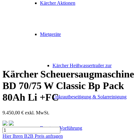
Kärcher Aktionen
Mietgeräte
Kärcher Heißwassertrailer zur
Kärcher Scheuersaugmaschine
BD 70/75 W Classic Bp Pack
80Ah Li +FC
Unkrautbeseitigung & Solarreinigung
9.450,00
€
exkl. MwSt.
Beratung Vorführung
Kärcher
Scheuersaugmaschine
Hier Ihren B2B Preis anfragen