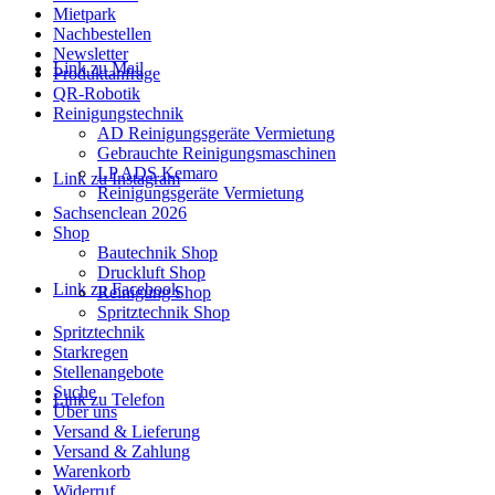
Mietpark
Nachbestellen
Newsletter
Link zu Mail
Produktanfrage
QR-Robotik
Reinigungstechnik
AD Reinigungsgeräte Vermietung
Gebrauchte Reinigungsmaschinen
LP ADS Kemaro
Link zu Instagram
Reinigungsgeräte Vermietung
Sachsenclean 2026
Shop
Bautechnik Shop
Druckluft Shop
Link zu Facebook
Reinigung Shop
Spritztechnik Shop
Spritztechnik
Starkregen
Stellenangebote
Suche
Link zu Telefon
Über uns
Versand & Lieferung
Versand & Zahlung
Warenkorb
Widerruf