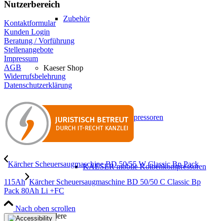
Nutzerbereich
Zubehör
Kontaktformular
Kunden Login
Beratung / Vorführung
Stellenangebote
Impressum
AGB
Kaeser Shop
Widerrufsbelehrung
Datenschutzerklärung
KAESER Kolbenkompressoren
Kärcher Scheuersaugmaschine BD 50/55 W Classic Bp Pack
KAESER mobile Kolbenkompressoren
115Ah
Kärcher Scheuersaugmaschine BD 50/50 C Classic Bp
Pack 80Ah Li +FC
Nach oben scrollen
Andere