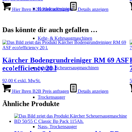
Hochdruckreiniger
Hier Ihren B2B Preis anfragen
Details anzeigen
Das könnte dir auch gefallen …
Kehr- & Kehrsaugmaschinen
Kärcher Bodengrundreiniger RM 69 ASF
eco!efficiency 20 l
Scheuer- Scheuersaugmaschinen
92,00
€
exkl. MwSt.
5
Hier Ihren B2B Preis anfragen
Details anzeigen
Trockensauger
Ähnliche Produkte
Nass- Trockensauger