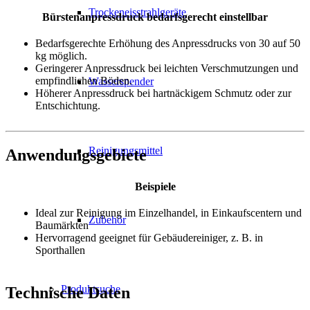
Trockeneisstrahlgeräte
Bürstenanpressdruck bedarfsgerecht einstellbar
Bedarfsgerechte Erhöhung des Anpressdrucks von 30 auf 50
kg möglich.
Geringerer Anpressdruck bei leichten Verschmutzungen und
empfindlichen Böden.
Wasserspender
Höherer Anpressdruck bei hartnäckigem Schmutz oder zur
Entschichtung.
Reinigungsmittel
Anwendungsgebiete
Beispiele
Ideal zur Reinigung im Einzelhandel, in Einkaufscentern und
Zubehör
Baumärkten
Hervorragend geeignet für Gebäudereiniger, z. B. in
Sporthallen
Produktsuche
Technische Daten