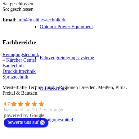
Sa: geschlossen
So: geschlossen
Email
:
info@matthes-technik.de
Outdoor Power Equipment
Fachbereiche
Reinigungstechnik
Fahrzeugreinigungssysteme
–
Kärcher Center
Bautechnik
Drucklufttechnik
Spritztechnik
Meisterhafte Technik für die Regionen Dresden, Meißen, Pirna,
Arbeitsschutz
Freital & Bautzen.
4.7
Basierend auf 50 Bewertungen
powered by
G
o
o
g
l
e
Reinigungsmittel
bewerte uns auf