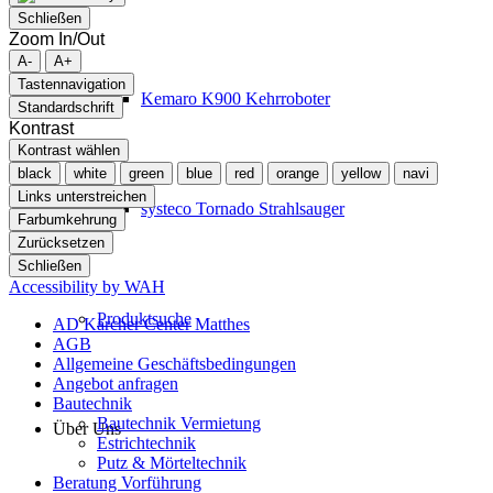
Schließen
Zoom In/Out
A-
A+
Tastennavigation
Kemaro K900 Kehrroboter
Standardschrift
Kontrast
Kontrast wählen
black
white
green
blue
red
orange
yellow
navi
Links unterstreichen
systeco Tornado Strahlsauger
Farbumkehrung
Zurücksetzen
Schließen
Accessibility by WAH
Produktsuche
AD Kärcher Center Matthes
AGB
Allgemeine Geschäftsbedingungen
Angebot anfragen
Bautechnik
Bautechnik Vermietung
Über Uns
Estrichtechnik
Putz & Mörteltechnik
Beratung Vorführung