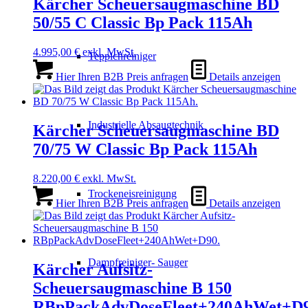
Kärcher Scheuersaugmaschine BD
50/55 C Classic Bp Pack 115Ah
4.995,00
€
exkl. MwSt.
Teppichreiniger
Hier Ihren B2B Preis anfragen
Details anzeigen
Industrielle Absaugtechnik
Kärcher Scheuersaugmaschine BD
70/75 W Classic Bp Pack 115Ah
8.220,00
€
exkl. MwSt.
Trockeneisreinigung
Hier Ihren B2B Preis anfragen
Details anzeigen
Dampfreiniger- Sauger
Kärcher Aufsitz-
Scheuersaugmaschine B 150
RBpPackAdvDoseFleet+240AhWet+D