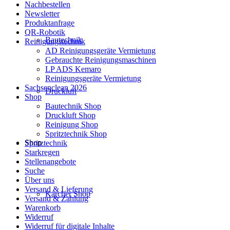
Nachbestellen
Newsletter
Produktanfrage
QR-Robotik
Bautechnik
Reinigungstechnik
AD Reinigungsgeräte Vermietung
Gebrauchte Reinigungsmaschinen
LP ADS Kemaro
Reinigungsgeräte Vermietung
Sachsenclean 2026
Druckluft
Shop
Bautechnik Shop
Druckluft Shop
Reinigung Shop
Spritztechnik Shop
Shop
Spritztechnik
Starkregen
Stellenangebote
Suche
Über uns
Versand & Lieferung
Kärcher Shop
Versand & Zahlung
Warenkorb
Widerruf
Widerruf für digitale Inhalte