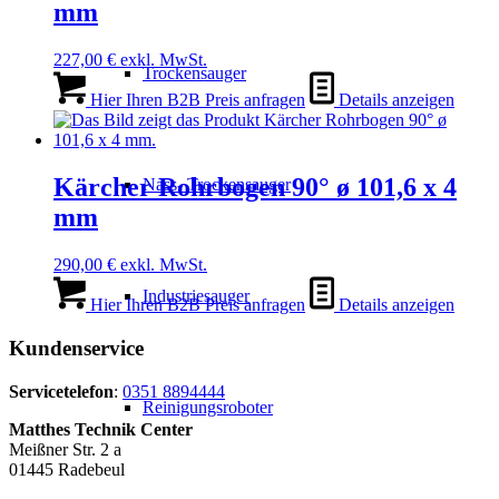
mm
227,00
€
exkl. MwSt.
Trockensauger
Hier Ihren B2B Preis anfragen
Details anzeigen
Kärcher Rohrbogen 90° ø 101,6 x 4
Nass- Trockensauger
mm
290,00
€
exkl. MwSt.
Industriesauger
Hier Ihren B2B Preis anfragen
Details anzeigen
Kundenservice
Servicetelefon
:
0351 8894444
Reinigungsroboter
Matthes Technik Center
Meißner Str. 2 a
01445 Radebeul