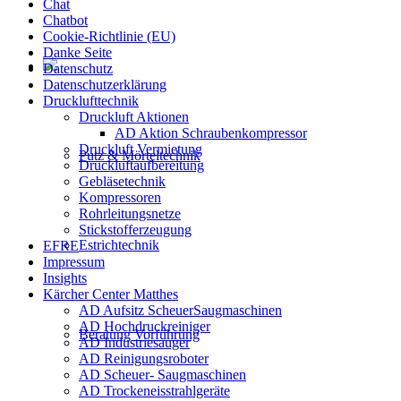
Chat
Chatbot
Cookie-Richtlinie (EU)
Danke Seite
Datenschutz
Datenschutzerklärung
Drucklufttechnik
Druckluft Aktionen
AD Aktion Schraubenkompressor
Druckluft Vermietung
Putz & Mörteltechnik
Druckluftaufbereitung
Gebläsetechnik
Kompressoren
Rohrleitungsnetze
Stickstofferzeugung
Estrichtechnik
EFRE
Impressum
Insights
Kärcher Center Matthes
AD Aufsitz ScheuerSaugmaschinen
AD Hochdruckreiniger
Beratung Vorführung
AD Industriesauger
AD Reinigungsroboter
AD Scheuer- Saugmaschinen
AD Trockeneisstrahlgeräte