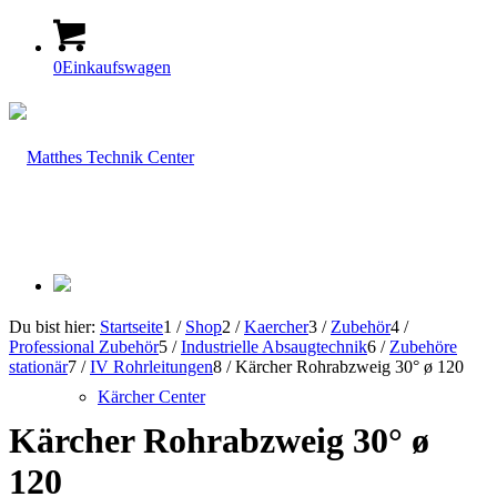
0
Einkaufswagen
Du bist hier:
Startseite
1
/
Shop
2
/
Kaercher
3
/
Zubehör
4
/
Professional Zubehör
5
/
Industrielle Absaugtechnik
6
/
Zubehöre
stationär
7
/
IV Rohrleitungen
8
/
Kärcher Rohrabzweig 30° ø 120
Kärcher Center
Kärcher Rohrabzweig 30° ø
120