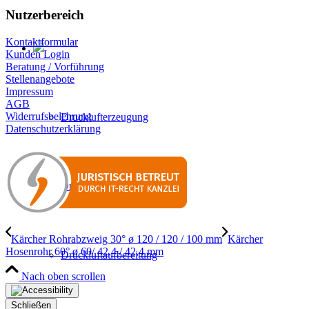
Nutzerbereich
Kontaktformular
Kunden Login
Beratung / Vorführung
Stellenangebote
Impressum
AGB
Widerrufsbelehrung
Drucklufterzeugung
Datenschutzerklärung
Druckluftverteilung
Kärcher Rohrabzweig 30° ø 120 / 120 / 100 mm
Kärcher
Hosenrohr 60° ø 60/ 42,4 / 42,4 mm
Druckluftaufbereitung
Nach oben scrollen
Schließen