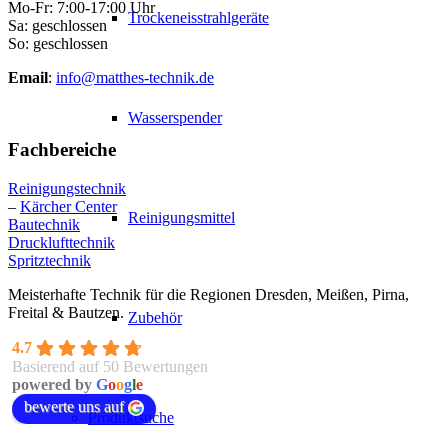
Mo-Fr: 7:00-17:00 Uhr
Trockeneisstrahlgeräte
Sa: geschlossen
So: geschlossen
Email
:
info@matthes-technik.de
Wasserspender
Fachbereiche
Reinigungstechnik
–
Kärcher Center
Reinigungsmittel
Bautechnik
Drucklufttechnik
Spritztechnik
Meisterhafte Technik für die Regionen Dresden, Meißen, Pirna,
Freital & Bautzen.
Zubehör
4.7
Basierend auf 50 Bewertungen
powered by
G
o
o
g
l
e
bewerte uns auf
Produktsuche