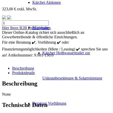
Kärcher Aktionen
323,00
€
exkl. MwSt.
Kärcher
Rohrabzweig
Mietgeräte
Hier Ihren B2B Preis anfragen
30°
Dieser Online-Katalog richtet sich ausschließlich an
ø
Gewerbetreibende & öffentliche Einrichtungen.
120
Für eine Beratung ✔️, Vorführung ✔️ oder
Menge
Finanzierungsmöglichkeiten (Miete / Leasing) ✔️ sprechen Sie uns
Kärcher Heißwassertrailer zur
an!
Artikelnummer:
9.981-130.0
Beschreibung
Produktdetails
Unkrautbeseitigung & Solarreinigung
Beschreibung
None
Beratung Vorführung
Technische Daten