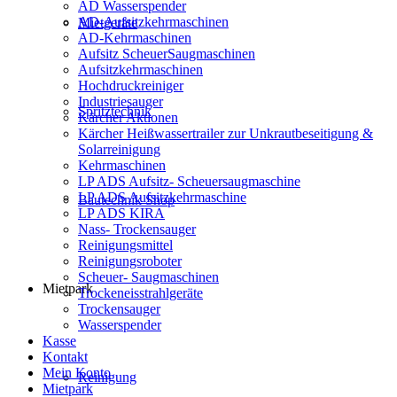
AD Wasserspender
AD-Aufsitzkehrmaschinen
Mietgeräte
AD-Kehrmaschinen
Aufsitz ScheuerSaugmaschinen
Aufsitzkehrmaschinen
Hochdruckreiniger
Industriesauger
Spritztechnik
Kärcher Aktionen
Kärcher Heißwassertrailer zur Unkrautbeseitigung &
Solarreinigung
Kehrmaschinen
LP ADS Aufsitz- Scheuersaugmaschine
LP ADS Aufsitzkehrmaschine
Bautechnik Shop
LP ADS KIRA
Nass- Trockensauger
Reinigungsmittel
Reinigungsroboter
Scheuer- Saugmaschinen
Mietpark
Trockeneisstrahlgeräte
Trockensauger
Wasserspender
Kasse
Kontakt
Mein Konto
Reinigung
Mietpark