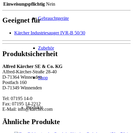
Einweisungspflichtig
Nein
Gebrauchtgeräte
Geeignet für
Kärcher Industriesauger IVR-B 50/30
Zubehör
Produktsicherheit
Alfred Kärcher SE & Co. KG
Alfred-Kärcher-Straße 28-40
D-71364 Winnenden
Shop
Postfach 160
D-71349 Winnenden
Tel: 07195 14-0
Fax: 07195 14-2212
Produkte
E-Mail: info@karcher.com
Ähnliche Produkte