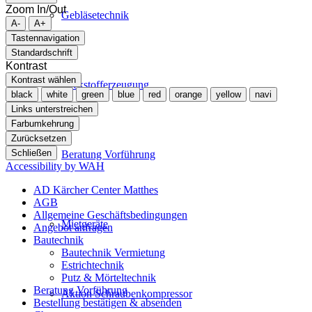
Zoom In/Out
Gebläsetechnik
A-
A+
Tastennavigation
Standardschrift
Kontrast
Kontrast wählen
Stickstofferzeugung
black
white
green
blue
red
orange
yellow
navi
Links unterstreichen
Farbumkehrung
Zurücksetzen
Schließen
Beratung Vorführung
Accessibility by WAH
AD Kärcher Center Matthes
AGB
Allgemeine Geschäftsbedingungen
Mietgeräte
Angebot anfragen
Bautechnik
Bautechnik Vermietung
Estrichtechnik
Putz & Mörteltechnik
Beratung Vorführung
Aktion Schraubenkompressor
Bestellung bestätigen & absenden