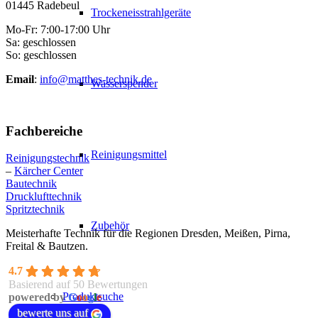
01445 Radebeul
Trockeneisstrahlgeräte
Mo-Fr: 7:00-17:00 Uhr
Sa: geschlossen
So: geschlossen
Email
:
info@matthes-technik.de
Wasserspender
Fachbereiche
Reinigungsmittel
Reinigungstechnik
–
Kärcher Center
Bautechnik
Drucklufttechnik
Spritztechnik
Zubehör
Meisterhafte Technik für die Regionen Dresden, Meißen, Pirna,
Freital & Bautzen.
4.7
Basierend auf 50 Bewertungen
Produktsuche
powered by
G
o
o
g
l
e
bewerte uns auf