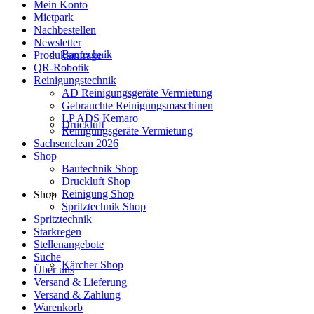
Mein Konto
Mietpark
Nachbestellen
Newsletter
Bautechnik
Produktanfrage
QR-Robotik
Reinigungstechnik
AD Reinigungsgeräte Vermietung
Gebrauchte Reinigungsmaschinen
LP ADS Kemaro
Druckluft
Reinigungsgeräte Vermietung
Sachsenclean 2026
Shop
Bautechnik Shop
Druckluft Shop
Reinigung Shop
Shop
Spritztechnik Shop
Spritztechnik
Starkregen
Stellenangebote
Suche
Kärcher Shop
Über uns
Versand & Lieferung
Versand & Zahlung
Warenkorb