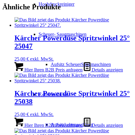
Hochdruckreiniger
Ähnliche Produkte
Scheuer- Saugmaschinen
Kärcher Powerdüse Spritzwinkel 25°
25047
25,00
€
exkl. MwSt.
Aufsitz ScheuerSaugmaschinen
Hier Ihren B2B Preis anfragen
Details anzeigen
Kärcher Powerdüse Spritzwinkel 25°
Kehrmaschinen
25038
25,00
€
exkl. MwSt.
Aufsitzkehrmaschinen
Hier Ihren B2B Preis anfragen
Details anzeigen