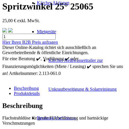
Kärcher Aktionen
Spritzwinkel 25° 25065
25,00
€
exkl. MwSt.
Mietgeräte
Kärcher
Powerdüse
Hier Ihren B2B Preis anfragen
Spritzwinkel
Dieser Online-Katalog richtet sich ausschließlich an
25°
Gewerbetreibende & öffentliche Einrichtungen.
25065
Für eine Beratung ✔️, Vorführung ✔️ oder
Kärcher Heißwassertrailer zur
Menge
Finanzierungsmöglichkeiten (Miete / Leasing) ✔️ sprechen Sie uns
an!
Artikelnummer:
2.113-061.0
Beschreibung
Unkrautbeseitigung & Solarreinigung
Produktdetails
Beschreibung
Flachstrahldüse für große Flächenleistung und hartnäckige
Beratung Vorführung
Verschmutzungen