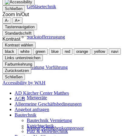
Gebläsetechnik
Schließen
Zoom In/Out
A-
A+
Tastennavigation
Standardschrift
Stickstofferzeugung
Kontrast
Kontrast wählen
black
white
green
blue
red
orange
yellow
navi
Links unterstreichen
Farbumkehrung
Beratung Vorführung
Zurücksetzen
Schließen
Accessibility by WAH
AD Kärcher Center Matthes
Mietgeräte
AGB
Allgemeine Geschäftsbedingungen
Angebot anfragen
Bautechnik
Bautechnik Vermietung
Estrichtechnik
Aktion Schraubenkompressor
Putz & Mörteltechnik