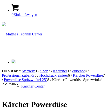
0
Einkaufswagen
Du bist hier:
Startseite
1
/
Shop
2
/
Kaercher
3
/
Zubehör
4
/
Professional Zubehör
5
/
Hochdruckreiniger
6
/
Kärcher Powerdüse
7
/
Powerdüse Spritzwinkel 25°
8
/
Kärcher Powerdüse Spritzwinkel
25° 25065
Kärcher Center
Kärcher Powerdüse