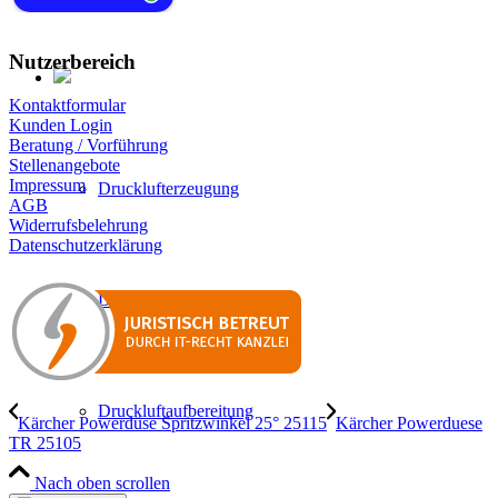
Nutzerbereich
Kontaktformular
Kunden Login
Beratung / Vorführung
Stellenangebote
Impressum
Drucklufterzeugung
AGB
Widerrufsbelehrung
Datenschutzerklärung
Druckluftverteilung
Druckluftaufbereitung
Kärcher Powerdüse Spritzwinkel 25° 25115
Kärcher Powerduese
TR 25105
Nach oben scrollen