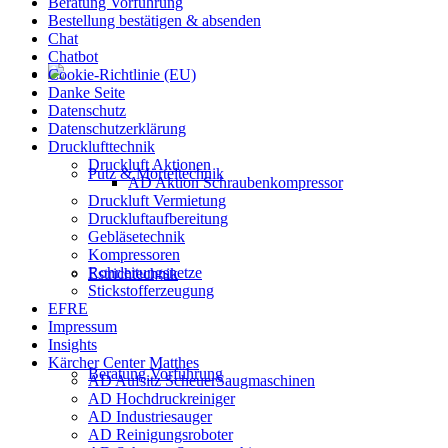
Beratung Vorführung
Bestellung bestätigen & absenden
Chat
Chatbot
Cookie-Richtlinie (EU)
Danke Seite
Datenschutz
Datenschutzerklärung
Drucklufttechnik
Druckluft Aktionen
Putz & Mörteltechnik
AD Aktion Schraubenkompressor
Druckluft Vermietung
Druckluftaufbereitung
Gebläsetechnik
Kompressoren
Rohrleitungsnetze
Estrichtechnik
Stickstofferzeugung
EFRE
Impressum
Insights
Kärcher Center Matthes
Beratung Vorführung
AD Aufsitz ScheuerSaugmaschinen
AD Hochdruckreiniger
AD Industriesauger
AD Reinigungsroboter