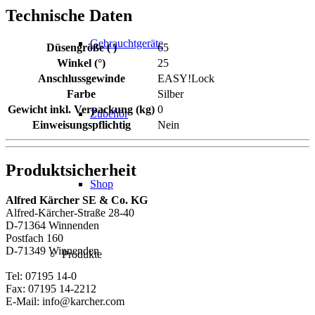
Technische Daten
Gebrauchtgeräte
Düsengröße ( )
65
Winkel (°)
25
Anschlussgewinde
EASY!Lock
Farbe
Silber
Gewicht inkl. Verpackung (kg)
0
Zubehör
Einweisungspflichtig
Nein
Produktsicherheit
Shop
Alfred Kärcher SE & Co. KG
Alfred-Kärcher-Straße 28-40
D-71364 Winnenden
Postfach 160
D-71349 Winnenden
Produkte
Tel: 07195 14-0
Fax: 07195 14-2212
E-Mail: info@karcher.com