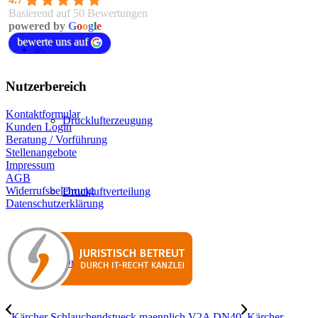
Basierend auf 50 Bewertungen
powered by
G
o
o
g
l
e
bewerte uns auf
Nutzerbereich
Kontaktformular
Drucklufterzeugung
Kunden Login
Beratung / Vorführung
Stellenangebote
Impressum
AGB
Widerrufsbelehrung
Druckluftverteilung
Datenschutzerklärung
Druckluftaufbereitung
Kärcher Schlauchendstueck maennlich V2A DN40
Kärcher