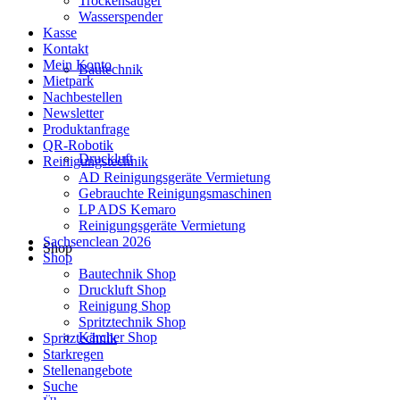
Trockensauger
Wasserspender
Kasse
Kontakt
Mein Konto
Bautechnik
Mietpark
Nachbestellen
Newsletter
Produktanfrage
QR-Robotik
Druckluft
Reinigungstechnik
AD Reinigungsgeräte Vermietung
Gebrauchte Reinigungsmaschinen
LP ADS Kemaro
Reinigungsgeräte Vermietung
Sachsenclean 2026
Shop
Shop
Bautechnik Shop
Druckluft Shop
Reinigung Shop
Spritztechnik Shop
Kärcher Shop
Spritztechnik
Starkregen
Stellenangebote
Suche