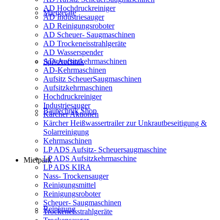
AD Hochdruckreiniger
Mietgeräte
AD Industriesauger
AD Reinigungsroboter
AD Scheuer- Saugmaschinen
AD Trockeneisstrahlgeräte
AD Wasserspender
AD-Aufsitzkehrmaschinen
Spritztechnik
AD-Kehrmaschinen
Aufsitz ScheuerSaugmaschinen
Aufsitzkehrmaschinen
Hochdruckreiniger
Industriesauger
Bautechnik Shop
Kärcher Aktionen
Kärcher Heißwassertrailer zur Unkrautbeseitigung &
Solarreinigung
Kehrmaschinen
LP ADS Aufsitz- Scheuersaugmaschine
LP ADS Aufsitzkehrmaschine
Mietpark
LP ADS KIRA
Nass- Trockensauger
Reinigungsmittel
Reinigungsroboter
Scheuer- Saugmaschinen
Reinigung
Trockeneisstrahlgeräte