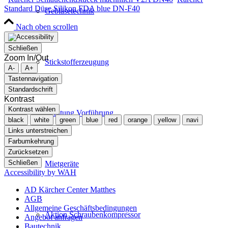
Standard Düse Silikon FDA blue DN-F40
Gebläsetechnik
Nach oben scrollen
Schließen
Zoom In/Out
Stickstofferzeugung
A-
A+
Tastennavigation
Standardschrift
Kontrast
Kontrast wählen
Beratung Vorführung
black
white
green
blue
red
orange
yellow
navi
Links unterstreichen
Farbumkehrung
Zurücksetzen
Schließen
Mietgeräte
Accessibility by WAH
AD Kärcher Center Matthes
AGB
Allgemeine Geschäftsbedingungen
Aktion Schraubenkompressor
Angebot anfragen
Bautechnik