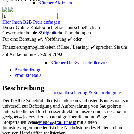
Kärcher Aktionen
Kärcher
IV
Hier Ihren B2B Preis anfragen
Rohr
Dieser Online-Katalog richtet sich ausschließlich an
Halter
Gewerbetreibende & öffentliche Einrichtungen.
Mietgeräte
Set
Für eine Beratung ✔️, Vorführung ✔️ oder
Menge
Finanzierungsmöglichkeiten (Miete / Leasing) ✔️ sprechen Sie uns
an!
Artikelnummer:
9.989-789.0
Kärcher Heißwassertrailer zur
Beschreibung
Produktdetails
Beschreibung
Unkrautbeseitigung & Solarreinigung
Der flexible Zubehörhalter ist dank seines robusten Bandes nahezu
universell zur Befestigung und Aufbewahrung von Saugrohren
unterschiedlicher Durchmesser direkt an unseren Industriesaugern
geeignet – jederzeit zeitsparend griffbereit und unnötige
Stolperfallen vermeidend. Zum Einsatz mit älteren
Beratung Vorführung
Industriesaugermodellen ist eine Nachrüstung des Halters mit nur
wenigen Handgriffen realisierbar.