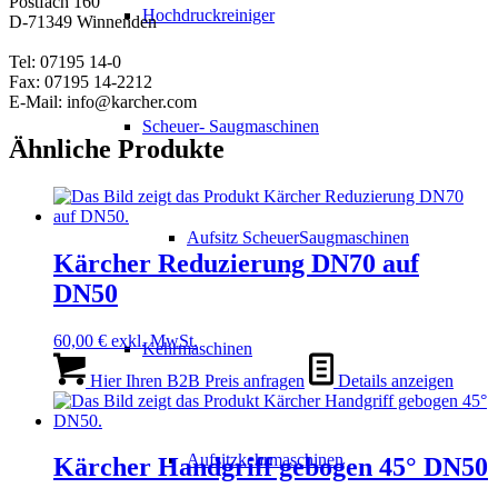
Postfach 160
Hochdruckreiniger
D-71349 Winnenden
Tel: 07195 14-0
Fax: 07195 14-2212
E-Mail: info@karcher.com
Scheuer- Saugmaschinen
Ähnliche Produkte
Aufsitz ScheuerSaugmaschinen
Kärcher Reduzierung DN70 auf
DN50
60,00
€
exkl. MwSt.
Kehrmaschinen
Hier Ihren B2B Preis anfragen
Details anzeigen
Aufsitzkehrmaschinen
Kärcher Handgriff gebogen 45° DN50