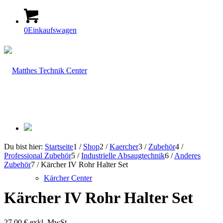
0
Einkaufswagen
Du bist hier:
Startseite
1
/
Shop
2
/
Kaercher
3
/
Zubehör
4
/
Professional Zubehör
5
/
Industrielle Absaugtechnik
6
/
Anderes
Zubehör
7
/
Kärcher IV Rohr Halter Set
Kärcher Center
Kärcher IV Rohr Halter Set
27,00
€
exkl. MwSt.