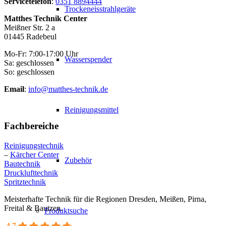
Servicetelefon
:
0351 8894444
Trockeneisstrahlgeräte
Matthes Technik Center
Meißner Str. 2 a
01445 Radebeul
Mo-Fr: 7:00-17:00 Uhr
Wasserspender
Sa: geschlossen
So: geschlossen
Email
:
info@matthes-technik.de
Reinigungsmittel
Fachbereiche
Reinigungstechnik
–
Kärcher Center
Zubehör
Bautechnik
Drucklufttechnik
Spritztechnik
Meisterhafte Technik für die Regionen Dresden, Meißen, Pirna,
Freital & Bautzen.
Produktsuche
4.7