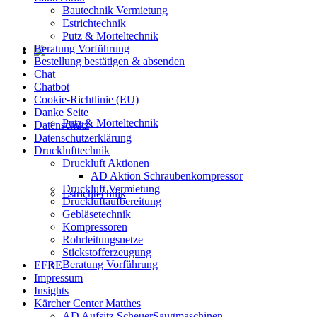
Bautechnik Vermietung
Estrichtechnik
Putz & Mörteltechnik
Beratung Vorführung
Bestellung bestätigen & absenden
Chat
Chatbot
Cookie-Richtlinie (EU)
Danke Seite
Putz & Mörteltechnik
Datenschutz
Datenschutzerklärung
Drucklufttechnik
Druckluft Aktionen
AD Aktion Schraubenkompressor
Druckluft Vermietung
Estrichtechnik
Druckluftaufbereitung
Gebläsetechnik
Kompressoren
Rohrleitungsnetze
Stickstofferzeugung
Beratung Vorführung
EFRE
Impressum
Insights
Kärcher Center Matthes
AD Aufsitz ScheuerSaugmaschinen