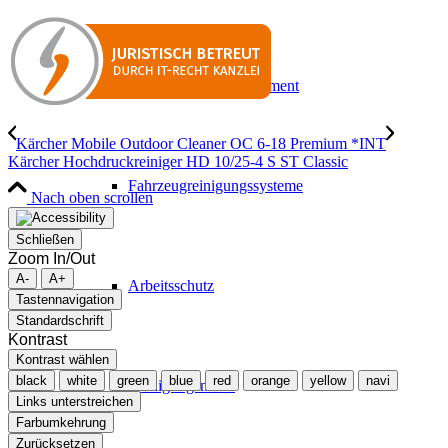
Outdoor Power Equipment
Kärcher Mobile Outdoor Cleaner OC 6-18 Premium *INT
Kärcher Hochdruckreiniger HD 10/25-4 S ST Classic
Fahrzeugreinigungssysteme
Nach oben scrollen
Schließen
Zoom In/Out
A-
A+
Arbeitsschutz
Tastennavigation
Standardschrift
Kontrast
Kontrast wählen
black
white
green
blue
red
orange
yellow
navi
Reinigungsmittel
Links unterstreichen
Farbumkehrung
Zurücksetzen