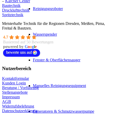
–
Kärcher Center
Bautechnik
Reinigungsroboter
Drucklufttechnik
Spritztechnik
Meisterhafte Technik für die Regionen Dresden, Meißen, Pirna,
Freital & Bautzen.
Wasserspender
4.7
Basierend auf 50 Bewertungen
powered by
G
o
o
g
l
e
bewerte uns auf
Fenster & Oberflächensauger
Nutzerbereich
Kontaktformular
Kunden Login
Manuelles Reinigungsequipment
Beratung / Vorführung
Stellenangebote
Impressum
AGB
Widerrufsbelehrung
Datenschutzerklärung
Generatoren & Schmutzwasserpumpe