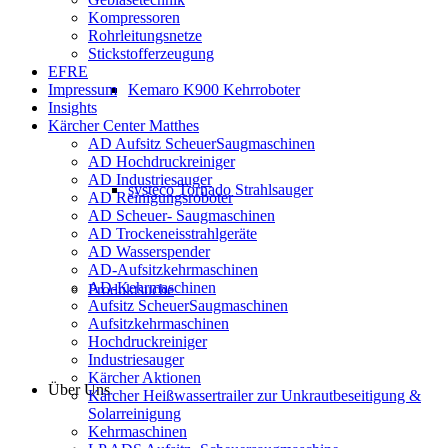
Kompressoren
Rohrleitungsnetze
Stickstofferzeugung
EFRE
Impressum
Kemaro K900 Kehrroboter
Insights
Kärcher Center Matthes
AD Aufsitz ScheuerSaugmaschinen
AD Hochdruckreiniger
AD Industriesauger
systeco Tornado Strahlsauger
AD Reinigungsroboter
AD Scheuer- Saugmaschinen
AD Trockeneisstrahlgeräte
AD Wasserspender
AD-Aufsitzkehrmaschinen
AD-Kehrmaschinen
Produktsuche
Aufsitz ScheuerSaugmaschinen
Aufsitzkehrmaschinen
Hochdruckreiniger
Industriesauger
Kärcher Aktionen
Über Uns
Kärcher Heißwassertrailer zur Unkrautbeseitigung &
Solarreinigung
Kehrmaschinen