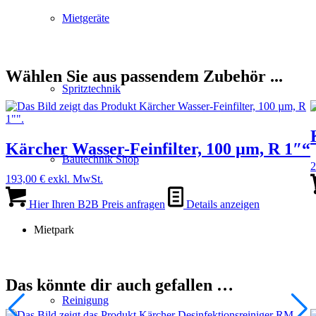
Mietgeräte
Wählen Sie aus passendem Zubehör ...
Spritztechnik
Kärcher Wasser-Feinfilter, 100 µm, R 1″“
Bautechnik Shop
2
193,00
€
exkl. MwSt.
Hier Ihren B2B Preis anfragen
Details anzeigen
Mietpark
Das könnte dir auch gefallen …
Reinigung