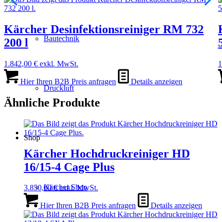
Kärcher Desinfektionsreiniger RM 732
Bautechnik
200 l
1.842,00
€
exkl. MwSt.
1
Hier Ihren B2B Preis anfragen
Details anzeigen
Druckluft
Ähnliche Produkte
Shop
Kärcher Hochdruckreiniger HD
16/15-4 Cage Plus
Kärcher Shop
3.850,00
€
exkl. MwSt.
Hier Ihren B2B Preis anfragen
Details anzeigen