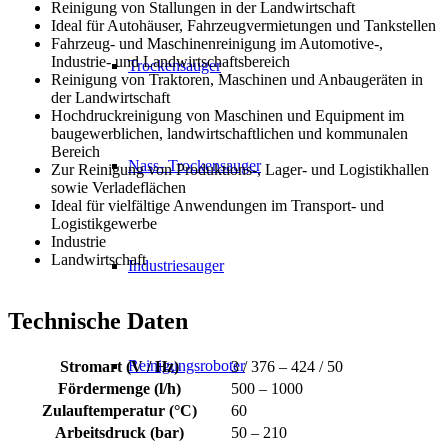
Reinigung von Stallungen in der Landwirtschaft
Ideal für Autohäuser, Fahrzeugvermietungen und Tankstellen
Fahrzeug- und Maschinenreinigung im Automotive-,
Industrie- und Landwirtschaftsbereich
Trockensauger
Reinigung von Traktoren, Maschinen und Anbaugeräten in
der Landwirtschaft
Hochdruckreinigung von Maschinen und Equipment im
baugewerblichen, landwirtschaftlichen und kommunalen
Bereich
Nass- Trockensauger
Zur Reinigung von Produktions-, Lager- und Logistikhallen
sowie Verladeflächen
Ideal für vielfältige Anwendungen im Transport- und
Logistikgewerbe
Industrie
Landwirtschaft
Industriesauger
Technische Daten
Reinigungsroboter
Stromart (V / Hz)
3 / 376 – 424 / 50
Fördermenge (l/h)
500 – 1000
Zulauftemperatur (°C)
60
Arbeitsdruck (bar)
50 – 210