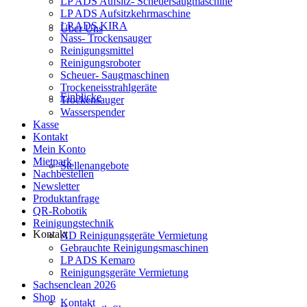
LP ADS Aufsitz- Scheuersaugmaschine
LP ADS Aufsitzkehrmaschine
LP ADS KIRA
Über Uns
Nass- Trockensauger
Reinigungsmittel
Reinigungsroboter
Scheuer- Saugmaschinen
Trockeneisstrahlgeräte
Einblicke
Trockensauger
Wasserspender
Kasse
Kontakt
Mein Konto
Mietpark
Stellenangebote
Nachbestellen
Newsletter
Produktanfrage
QR-Robotik
Reinigungstechnik
Kontakt
AD Reinigungsgeräte Vermietung
Gebrauchte Reinigungsmaschinen
LP ADS Kemaro
Reinigungsgeräte Vermietung
Sachsenclean 2026
Shop
Kontakt