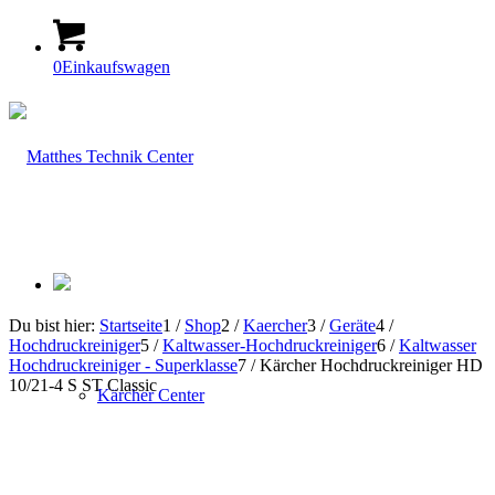
0
Einkaufswagen
Du bist hier:
Startseite
1
/
Shop
2
/
Kaercher
3
/
Geräte
4
/
Hochdruckreiniger
5
/
Kaltwasser-Hochdruckreiniger
6
/
Kaltwasser
Hochdruckreiniger - Superklasse
7
/
Kärcher Hochdruckreiniger HD
10/21-4 S ST Classic
Kärcher Center