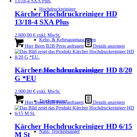
Hochdruckreiniger
Kärcher Hochdruckreiniger HD
13/18-4 SXA Plus
2.800,00
€
exkl. MwSt.
Kehr- & Kehrsaugmaschinen
Hier Ihren B2B Preis anfragen
Details anzeigen
Kärcher Hochdruckreiniger HD 8/20
Scheuer- Scheuersaugmaschinen
G *EU
2.900,00
€
exkl. MwSt.
Trockensauger
Hier Ihren B2B Preis anfragen
Details anzeigen
Kärcher Hochdruckreiniger HD 6/15
Nass- Trockensauger
M St