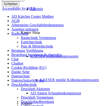
Schließen
Accessibility by WAH
Zubehör
AD Kärcher Center Matthes
AGB
Allgemeine Geschäftsbedingungen
Angebot anfragen
Kaeser Shop
Bautechnik
Bautechnik Vermietung
Estrichtechnik
Putz & Mörteltechnik
Beratung Vorführung
Bestellung bestätigen & absenden
KAESER Kolbenkompressoren
Chat
Chatbot
Cookie-Richtlinie (EU)
Danke Seite
Datenschutz
KAESER mobile Kolbenkompressoren
Datenschutzerklärung
Drucklufttechnik
Druckluft Aktionen
AD Aktion Schraubenkompressor
Druckluft Vermietung
Druckluftaufbereitung
Andere
Gebläsetechnik