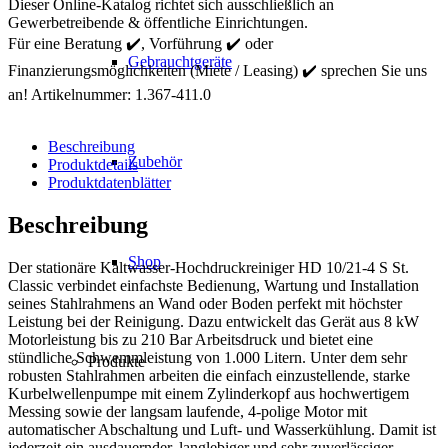
HD
Dieser Online-Katalog richtet sich ausschließlich an
10/21-
Gewerbetreibende & öffentliche Einrichtungen.
4
Für eine Beratung ✔️, Vorführung ✔️ oder
S
Gebrauchtgeräte
Finanzierungsmöglichkeiten (Miete / Leasing) ✔️ sprechen Sie uns
ST
Classic
an!
Artikelnummer:
1.367-411.0
Menge
Beschreibung
Zubehör
Produktdetails
Produktdatenblätter
Beschreibung
Shop
Der stationäre Kaltwasser-Hochdruckreiniger HD 10/21-4 S St.
Classic verbindet einfachste Bedienung, Wartung und Installation
seines Stahlrahmens an Wand oder Boden perfekt mit höchster
Leistung bei der Reinigung. Dazu entwickelt das Gerät aus 8 kW
Motorleistung bis zu 210 Bar Arbeitsdruck und bietet eine
stündliche Schwemmleistung von 1.000 Litern. Unter dem sehr
Produkte
robusten Stahlrahmen arbeiten die einfach einzustellende, starke
Kurbelwellenpumpe mit einem Zylinderkopf aus hochwertigem
Messing sowie der langsam laufende, 4-polige Motor mit
automatischer Abschaltung und Luft- und Wasserkühlung. Damit ist
jederzeit ein ausdauernder, langlebiger und sehr zuverlässiger