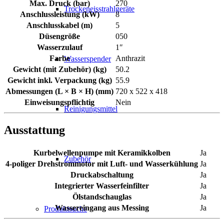
Max. Druck (bar)
270
Trockeneisstrahlgeräte
Anschlussleistung (kW)
8
Anschlusskabel (m)
5
Düsengröße
050
Wasserzulauf
1″
Farbe
Anthrazit
Wasserspender
Gewicht (mit Zubehör) (kg)
50.2
Gewicht inkl. Verpackung (kg)
55.9
Abmessungen (L × B × H) (mm)
720 x 522 x 418
Einweisungspflichtig
Nein
Reinigungsmittel
Ausstattung
Kurbelwellenpumpe mit Keramikkolben
Ja
Zubehör
4-poliger Drehstrommotor mit Luft- und Wasserkühlung
Ja
Druckabschaltung
Ja
Integrierter Wasserfeinfilter
Ja
Ölstandschauglas
Ja
Wassereingang aus Messing
Ja
Produktsuche