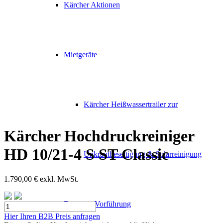
Kärcher Aktionen
Mietgeräte
Kärcher Heißwassertrailer zur
Kärcher Hochdruckreiniger
HD 10/21-4 S ST Classic
Unkrautbeseitigung & Solarreinigung
1.790,00
€
exkl. MwSt.
Beratung Vorführung
Kärcher
Hochdruckreiniger
Hier Ihren B2B Preis anfragen