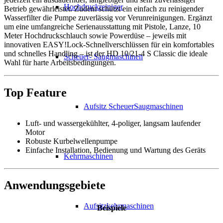
Hochdruckreiniger
Betrieb gewährleistet. Zudem schützt ein einfach zu reinigender
Wasserfilter die Pumpe zuverlässig vor Verunreinigungen. Ergänzt
um eine umfangreiche Serienausstattung mit Pistole, Lanze, 10
Meter Hochdruckschlauch sowie Powerdüse – jeweils mit
innovativen EASY!Lock-Schnellverschlüssen für ein komfortables
und schnelles Handling – ist der HD 10/21-4 S Classic die ideale
Scheuer- Saugmaschinen
Wahl für harte Arbeitsbedingungen.
Top Feature
Aufsitz ScheuerSaugmaschinen
Luft- und wassergekühlter, 4-poliger, langsam laufender
Motor
Robuste Kurbelwellenpumpe
Einfache Installation, Bedienung und Wartung des Geräts
Kehrmaschinen
Anwendungsgebiete
Aufsitzkehrmaschinen
Beispiele