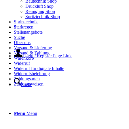
Bautechnik Shop
Druckluft Shop
Reinigung Shop
Spritztechnik Shop
Spritztechnik
Starkregen
0
Stellenangebote
Suche
Über uns
Versand & Lieferung
Versand & Zahlung
Login / Register Page Link
Warenkorb
Widerruf
Widerruf für digitale Inhalte
Widerrufsbelehrung
Zahlungsarten
Zahlungsweisen
Suche
Menü
Menü