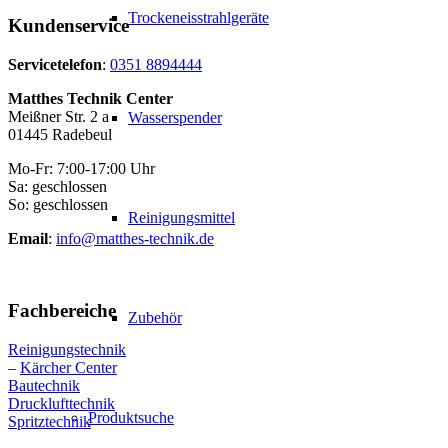
Trockeneisstrahlgeräte
Kundenservice
Servicetelefon
:
0351 8894444
Matthes Technik Center
Meißner Str. 2 a
Wasserspender
01445 Radebeul
Mo-Fr: 7:00-17:00 Uhr
Sa: geschlossen
So: geschlossen
Reinigungsmittel
Email
:
info@matthes-technik.de
Fachbereiche
Zubehör
Reinigungstechnik
–
Kärcher Center
Bautechnik
Drucklufttechnik
Produktsuche
Spritztechnik