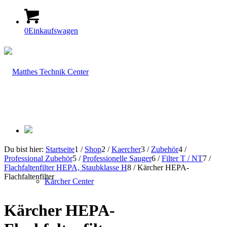
0
Einkaufswagen
Du bist hier:
Startseite
1
/
Shop
2
/
Kaercher
3
/
Zubehör
4
/
Professional Zubehör
5
/
Professionelle Sauger
6
/
Filter T / NT
7
/
Flachfaltenfilter HEPA, Staubklasse H
8
/
Kärcher HEPA-
Flachfaltenfilter
Kärcher Center
Kärcher HEPA-