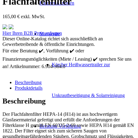
Flachfaltenfilter
Kärcher Aktionen
165,00
€
exkl. MwSt.
Kärcher
Hier Ihren B2B Preis anfragen
Mietgeräte
HEPA-
Dieser Online-Katalog richtet sich ausschließlich an
Flachfaltenfilter
Gewerbetreibende & öffentliche Einrichtungen.
Menge
Für eine Beratung ✔️, Vorführung ✔️ oder
Finanzierungsmöglichkeiten (Miete / Leasing) ✔️ sprechen Sie uns
Kärcher Heißwassertrailer zur
an!
Artikelnummer:
6.904-364.0
Beschreibung
Produktdetails
Unkrautbeseitigung & Solarreinigung
Beschreibung
Der Flachfaltenfilter HEPA-14 (H14) ist aus hochwertigem
Glasfasermaterial gefertigt und erfüllt die Anforderungen der
Filterklasse H gemäß EN 60335-2-69 sowie HEPA H14 gemäß EN
Beratung Vorführung
1822. Der Filter eignet sich zum sicheren Saugen von
gesundheitsgefährdenden Stäuben, Grobschmutz und Flüssigkeiten.