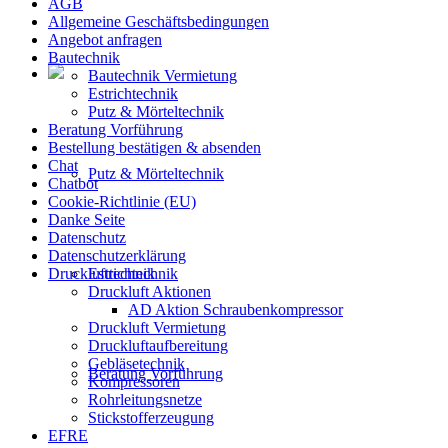
AGB
Allgemeine Geschäftsbedingungen
Angebot anfragen
Bautechnik
Bautechnik Vermietung
Estrichtechnik
Putz & Mörteltechnik
Beratung Vorführung
Bestellung bestätigen & absenden
Chat
Putz & Mörteltechnik
Chatbot
Cookie-Richtlinie (EU)
Danke Seite
Datenschutz
Datenschutzerklärung
Drucklufttechnik
Estrichtechnik
Druckluft Aktionen
AD Aktion Schraubenkompressor
Druckluft Vermietung
Druckluftaufbereitung
Gebläsetechnik
Beratung Vorführung
Kompressoren
Rohrleitungsnetze
Stickstofferzeugung
EFRE