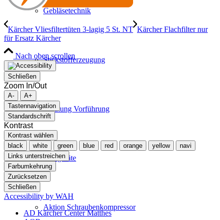
Gebläsetechnik
Kärcher Vliesfiltertüten 3-lagig 5 St. NT
Kärcher Flachfilter nur
für Ersatz Kärcher
Nach oben scrollen
Stickstofferzeugung
Schließen
Zoom In/Out
A-
A+
Tastennavigation
Beratung Vorführung
Standardschrift
Kontrast
Kontrast wählen
black
white
green
blue
red
orange
yellow
navi
Links unterstreichen
Mietgeräte
Farbumkehrung
Zurücksetzen
Schließen
Accessibility by WAH
Aktion Schraubenkompressor
AD Kärcher Center Matthes