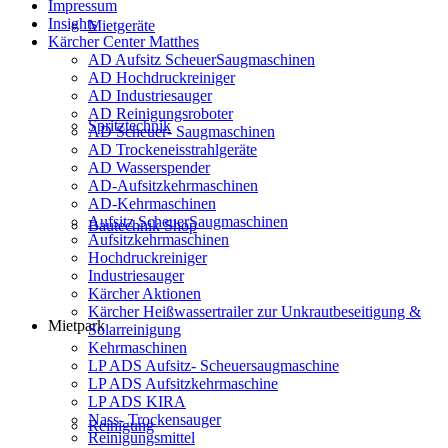
Impressum
Insights
Mietgeräte
Kärcher Center Matthes
AD Aufsitz ScheuerSaugmaschinen
AD Hochdruckreiniger
AD Industriesauger
AD Reinigungsroboter
Spritztechnik
AD Scheuer- Saugmaschinen
AD Trockeneisstrahlgeräte
AD Wasserspender
AD-Aufsitzkehrmaschinen
AD-Kehrmaschinen
Aufsitz ScheuerSaugmaschinen
Bautechnik Shop
Aufsitzkehrmaschinen
Hochdruckreiniger
Industriesauger
Kärcher Aktionen
Kärcher Heißwassertrailer zur Unkrautbeseitigung &
Mietpark
Solarreinigung
Kehrmaschinen
LP ADS Aufsitz- Scheuersaugmaschine
LP ADS Aufsitzkehrmaschine
LP ADS KIRA
Nass- Trockensauger
Reinigung
Reinigungsmittel