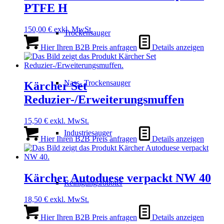
PTFE H
150,00
€
exkl. MwSt.
Trockensauger
Hier Ihren B2B Preis anfragen
Details anzeigen
Nass- Trockensauger
Kärcher Set
Reduzier-/Erweiterungsmuffen
15,50
€
exkl. MwSt.
Industriesauger
Hier Ihren B2B Preis anfragen
Details anzeigen
Kärcher Autoduese verpackt NW 40
Reinigungsroboter
18,50
€
exkl. MwSt.
Hier Ihren B2B Preis anfragen
Details anzeigen