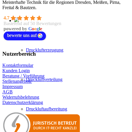
Meisterhafte Technik für die Regionen Dresden, Meißen, Pirna,
Freital & Bautzen.
4.7
Basierend auf 50 Bewertungen
powered by
G
o
o
g
l
e
bewerte uns auf
Drucklufterzeugung
Nutzerbereich
Kontaktformular
Kunden Login
Beratung / Vorführung
Druckluftverteilung
Stellenangebote
Impressum
AGB
Widerrufsbelehrung
Datenschutzerklärung
Druckluftaufbereitung