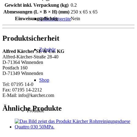
Gewicht inkl. Verpackung (kg)
0.2
Abmessungen (L × B × H) (mm)
250 x 65 x 65
Einweisungspflichtig
Nein
Gebrauchtgeräte
Produktsicherheit
Zubehör
Alfred Kärcher SE & Co. KG
Alfred-Kärcher-Straße 28-40
D-71364 Winnenden
Postfach 160
D-71349 Winnenden
Shop
Tel: 07195 14-0
Fax: 07195 14-2212
E-Mail: info@karcher.com
Ähnliche Produkte
Produkte