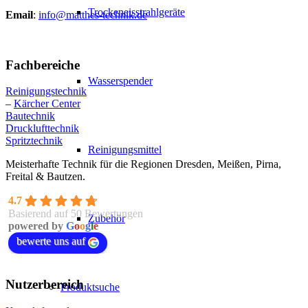
Trockeneisstrahlgeräte
Email
:
info@matthes-technik.de
Fachbereiche
Wasserspender
Reinigungstechnik
–
Kärcher Center
Bautechnik
Drucklufttechnik
Spritztechnik
Reinigungsmittel
Meisterhafte Technik für die Regionen Dresden, Meißen, Pirna,
Freital & Bautzen.
4.7
Basierend auf 50 Bewertungen
Zubehör
powered by
G
o
o
g
l
e
bewerte uns auf
Nutzerbereich
Produktsuche