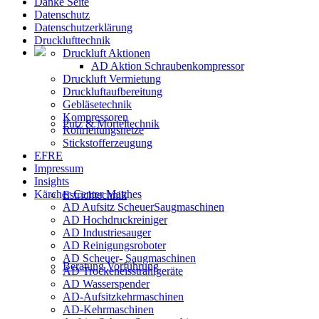
Danke Seite
Datenschutz
Datenschutzerklärung
Drucklufttechnik
Druckluft Aktionen
AD Aktion Schraubenkompressor
Druckluft Vermietung
Druckluftaufbereitung
Gebläsetechnik
Kompressoren
Putz & Mörteltechnik
Rohrleitungsnetze
Stickstofferzeugung
EFRE
Impressum
Insights
Kärcher Center Matthes
Estrichtechnik
AD Aufsitz ScheuerSaugmaschinen
AD Hochdruckreiniger
AD Industriesauger
AD Reinigungsroboter
AD Scheuer- Saugmaschinen
Beratung Vorführung
AD Trockeneisstrahlgeräte
AD Wasserspender
AD-Aufsitzkehrmaschinen
AD-Kehrmaschinen