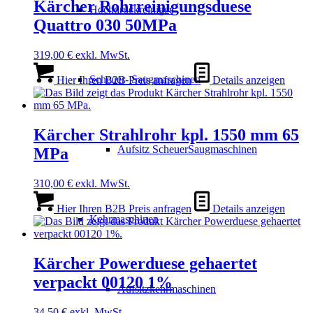
Kärcher Rohrreinigungsduese
Hochdruckreiniger
Quattro 030 50MPa
319,00
€
exkl. MwSt.
Scheuer- Saugmaschinen
Hier Ihren B2B Preis anfragen
Details anzeigen
Kärcher Strahlrohr kpl. 1550 mm 65
Aufsitz ScheuerSaugmaschinen
MPa
310,00
€
exkl. MwSt.
Hier Ihren B2B Preis anfragen
Details anzeigen
Kehrmaschinen
Kärcher Powerduese gehaertet
verpackt 00120 1%
Aufsitzkehrmaschinen
34,50
€
exkl. MwSt.