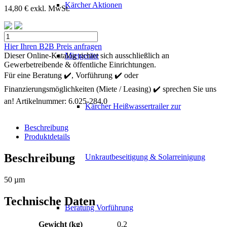
Kärcher Aktionen
14,80
€
exkl. MwSt.
Kärcher
Filtereinsatz
Hier Ihren B2B Preis anfragen
50µ
Dieser Online-Katalog richtet sich ausschließlich an
Mietgeräte
Menge
Gewerbetreibende & öffentliche Einrichtungen.
Für eine Beratung ✔️, Vorführung ✔️ oder
Finanzierungsmöglichkeiten (Miete / Leasing) ✔️ sprechen Sie uns
an!
Artikelnummer:
6.025-284.0
Kärcher Heißwassertrailer zur
Beschreibung
Produktdetails
Beschreibung
Unkrautbeseitigung & Solarreinigung
50 µm
Technische Daten
Beratung Vorführung
Gewicht (kg)
0.2