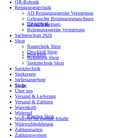
QR-Robotik
Reinigungstechnik
AD Reinigungsgeräte Vermietung
Gebrauchte Reinigungsmaschinen
Bautechnik
LP ADS Kemaro
Reinigungsgeräte Vermietung
Sachsenclean 2026
Shop
Bautechnik Shop
Druckluft Shop
Druckluft
Reinigung Shop
Spritztechnik Shop
Spritztechnik
Starkregen
Stellenangebote
Suche
Shop
Über uns
Versand & Lieferung
Versand & Zahlung
Warenkorb
Widerruf
Kärcher Shop
Widerruf für digitale Inhalte
Widerrufsbelehrung
Zahlungsarten
Zahlungsweisen