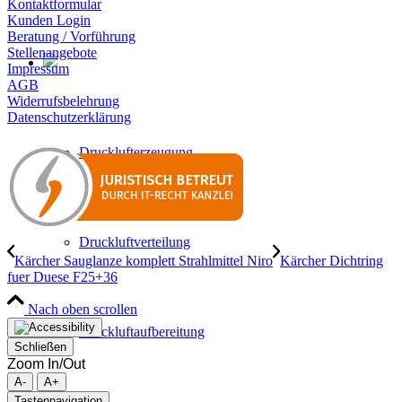
Kontaktformular
Kunden Login
Beratung / Vorführung
Stellenangebote
Impressum
AGB
Widerrufsbelehrung
Datenschutzerklärung
Drucklufterzeugung
Druckluftverteilung
Kärcher Sauglanze komplett Strahlmittel Niro
Kärcher Dichtring
fuer Duese F25+36
Nach oben scrollen
Druckluftaufbereitung
Schließen
Zoom In/Out
A-
A+
Tastennavigation