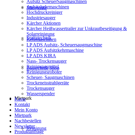
Aufsitz ScheuerSaugmaschinen
Aufsitzkehrmaschinen
Mietgeräte
Hochdruckreiniger
Industriesauger
Kärcher Aktionen
Kärcher Heißwassertrailer zur Unkrautbeseitigung &
Solarreinigung
Spritztechnik
Kehrmaschinen
LP ADS Aufsitz- Scheuersaugmaschine
LP ADS Aufsitzkehrmaschine
LP ADS KIRA
Nass- Trockensauger
Reinigungsmittel
Bautechnik Shop
Reinigungsroboter
Scheuer- Saugmaschinen
Trockeneisstrahlgeräte
Trockensauger
Wasserspender
Mietpark
Kasse
Kontakt
Mein Konto
Mietpark
Nachbestellen
Newsletter
Reinigung
Produktanfrage