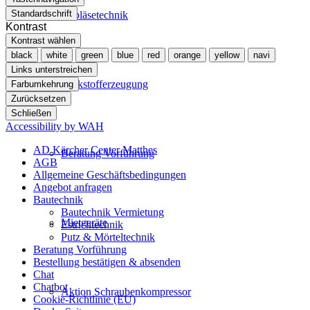
Standardschrift
Gebläsetechnik
Kontrast
Kontrast wählen
black
white
green
blue
red
orange
yellow
navi
Links unterstreichen
Stickstofferzeugung
Farbumkehrung
Zurücksetzen
Schließen
Accessibility by WAH
AD Kärcher Center Matthes
Beratung Vorführung
AGB
Allgemeine Geschäftsbedingungen
Angebot anfragen
Bautechnik
Bautechnik Vermietung
Mietgeräte
Estrichtechnik
Putz & Mörteltechnik
Beratung Vorführung
Bestellung bestätigen & absenden
Chat
Chatbot
Aktion Schraubenkompressor
Cookie-Richtlinie (EU)