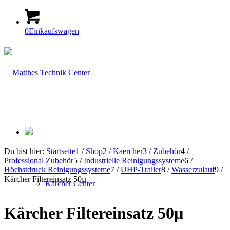
0
Einkaufswagen
Du bist hier:
Startseite
1
/
Shop
2
/
Kaercher
3
/
Zubehör
4
/
Professional Zubehör
5
/
Industrielle Reinigungssysteme
6
/
Höchstdruck Reinigungssysteme
7
/
UHP-Trailer
8
/
Wasserzulauf
9
/
Kärcher Filtereinsatz 50µ
Kärcher Center
Kärcher Filtereinsatz 50µ