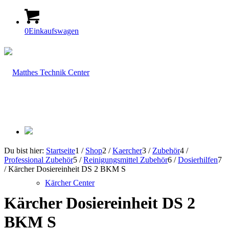
0
Einkaufswagen
Du bist hier:
Startseite
1
/
Shop
2
/
Kaercher
3
/
Zubehör
4
/
Professional Zubehör
5
/
Reinigungsmittel Zubehör
6
/
Dosierhilfen
7
/
Kärcher Dosiereinheit DS 2 BKM S
Kärcher Center
Kärcher Dosiereinheit DS 2
BKM S