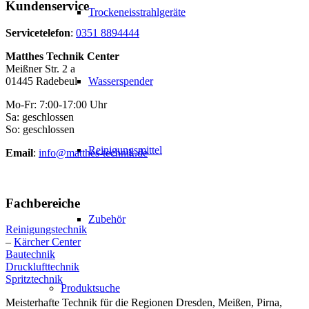
Kundenservice
Trockeneisstrahlgeräte
Servicetelefon
:
0351 8894444
Matthes Technik Center
Meißner Str. 2 a
01445 Radebeul
Wasserspender
Mo-Fr: 7:00-17:00 Uhr
Sa: geschlossen
So: geschlossen
Reinigungsmittel
Email
:
info@matthes-technik.de
Fachbereiche
Zubehör
Reinigungstechnik
–
Kärcher Center
Bautechnik
Drucklufttechnik
Spritztechnik
Produktsuche
Meisterhafte Technik für die Regionen Dresden, Meißen, Pirna,