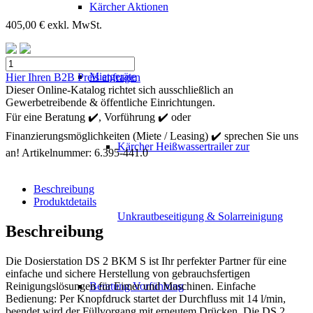
Kärcher Aktionen
405,00
€
exkl. MwSt.
Kärcher
Dosiereinheit
Mietgeräte
Hier Ihren B2B Preis anfragen
DS
Dieser Online-Katalog richtet sich ausschließlich an
2
Gewerbetreibende & öffentliche Einrichtungen.
BKM
Für eine Beratung ✔️, Vorführung ✔️ oder
S
Finanzierungsmöglichkeiten (Miete / Leasing) ✔️ sprechen Sie uns
Menge
Kärcher Heißwassertrailer zur
an!
Artikelnummer:
6.395-441.0
Beschreibung
Produktdetails
Unkrautbeseitigung & Solarreinigung
Beschreibung
Die Dosierstation DS 2 BKM S ist Ihr perfekter Partner für eine
einfache und sichere Herstellung von gebrauchsfertigen
Reinigungslösungen für Eimer und Maschinen. Einfache
Beratung Vorführung
Bedienung: Per Knopfdruck startet der Durchfluss mit 14 l/min,
beendet wird der Füllvorgang mit erneutem Drücken. Die DS 2