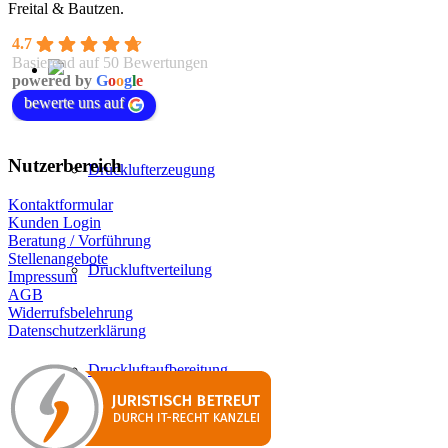
Freital & Bautzen.
4.7
Basierend auf 50 Bewertungen
powered by
G
o
o
g
l
e
bewerte uns auf
Nutzerbereich
Drucklufterzeugung
Kontaktformular
Kunden Login
Beratung / Vorführung
Stellenangebote
Druckluftverteilung
Impressum
AGB
Widerrufsbelehrung
Datenschutzerklärung
Druckluftaufbereitung