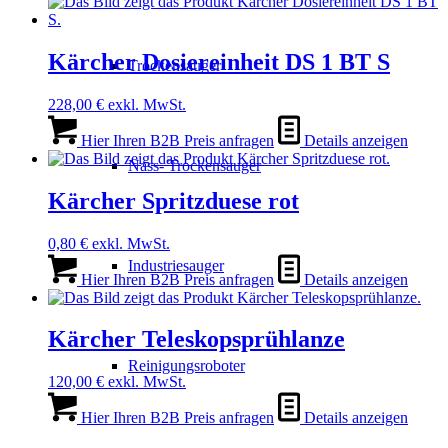
Kärcher Dosiereinheit DS 1 BT S
Trockensauger
228,00
€
exkl. MwSt.
Hier Ihren B2B Preis anfragen
Details anzeigen
Nass- Trockensauger
Kärcher Spritzduese rot
0,80
€
exkl. MwSt.
Industriesauger
Hier Ihren B2B Preis anfragen
Details anzeigen
Kärcher Teleskopsprühlanze
Reinigungsroboter
120,00
€
exkl. MwSt.
Hier Ihren B2B Preis anfragen
Details anzeigen