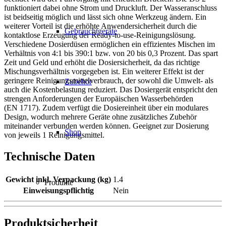
funktioniert dabei ohne Strom und Druckluft. Der Wasseranschluss
ist beidseitig möglich und lässt sich ohne Werkzeug ändern. Ein
weiterer Vorteil ist die erhöhte Anwendersicherheit durch die
Gebrauchtgeräte
kontaktlose Erzeugung der Ready-to-use-Reinigungslösung.
Verschiedene Dosierdüsen ermöglichen ein effizientes Mischen im
Verhältnis von 4:1 bis 390:1 bzw. von 20 bis 0,3 Prozent. Das spart
Zeit und Geld und erhöht die Dosiersicherheit, da das richtige
Mischungsverhältnis vorgegeben ist. Ein weiterer Effekt ist der
geringere Reinigungsmittelverbrauch, der sowohl die Umwelt- als
Zubehör
auch die Kostenbelastung reduziert. Das Dosiergerät entspricht den
strengen Anforderungen der Europäischen Wasserbehörden
(EN 1717). Zudem verfügt die Dosiereinheit über ein modulares
Design, wodurch mehrere Geräte ohne zusätzliches Zubehör
miteinander verbunden werden können. Geeignet zur Dosierung
Shop
von jeweils 1 Reinigungsmittel.
Technische Daten
Gewicht inkl. Verpackung (kg)
1.4
Produkte
Einweisungspflichtig
Nein
Produktsicherheit