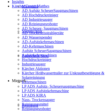
Insights
Kärcher Center Matthes
Mietgeräte
AD Aufsitz ScheuerSaugmaschinen
AD Hochdruckreiniger
AD Industriesauger
AD Reinigungsroboter
AD Scheuer- Saugmaschinen
Spritztechnik
AD Trockeneisstrahlgeräte
AD Wasserspender
AD-Aufsitzkehrmaschinen
AD-Kehrmaschinen
Aufsitz ScheuerSaugmaschinen
Aufsitzkehrmaschinen
Bautechnik Shop
Hochdruckreiniger
Industriesauger
Kärcher Aktionen
Kärcher Heißwassertrailer zur Unkrautbeseitigung &
Solarreinigung
Mietpark
Kehrmaschinen
LP ADS Aufsitz- Scheuersaugmaschine
LP ADS Aufsitzkehrmaschine
LP ADS KIRA
Nass- Trockensauger
Reinigungsmittel
Reinigung
Reinigungsroboter