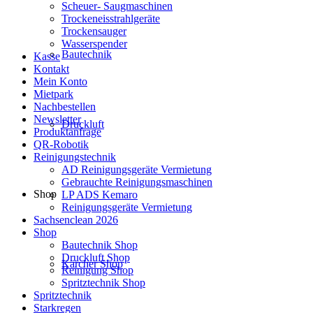
Scheuer- Saugmaschinen
Trockeneisstrahlgeräte
Trockensauger
Wasserspender
Bautechnik
Kasse
Kontakt
Mein Konto
Mietpark
Nachbestellen
Newsletter
Druckluft
Produktanfrage
QR-Robotik
Reinigungstechnik
AD Reinigungsgeräte Vermietung
Gebrauchte Reinigungsmaschinen
Shop
LP ADS Kemaro
Reinigungsgeräte Vermietung
Sachsenclean 2026
Shop
Bautechnik Shop
Druckluft Shop
Kärcher Shop
Reinigung Shop
Spritztechnik Shop
Spritztechnik
Starkregen