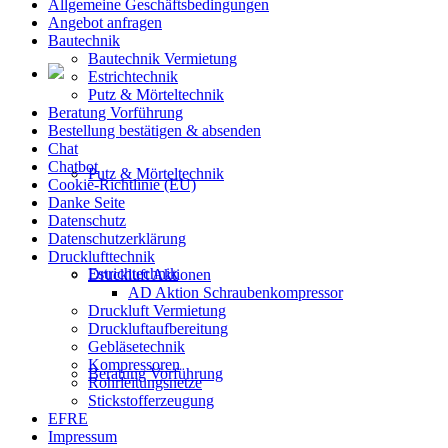
Allgemeine Geschäftsbedingungen
Angebot anfragen
Bautechnik
Bautechnik Vermietung
Estrichtechnik
Putz & Mörteltechnik
Beratung Vorführung
Bestellung bestätigen & absenden
Chat
Chatbot
Putz & Mörteltechnik
Cookie-Richtlinie (EU)
Danke Seite
Datenschutz
Datenschutzerklärung
Drucklufttechnik
Estrichtechnik
Druckluft Aktionen
AD Aktion Schraubenkompressor
Druckluft Vermietung
Druckluftaufbereitung
Gebläsetechnik
Kompressoren
Beratung Vorführung
Rohrleitungsnetze
Stickstofferzeugung
EFRE
Impressum