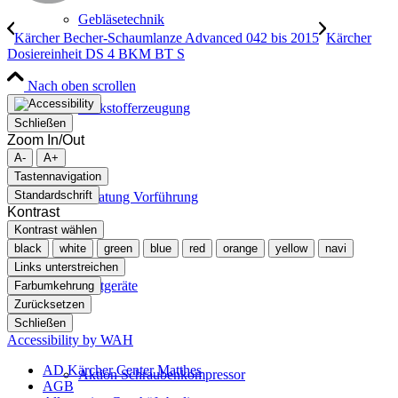
Gebläsetechnik
Kärcher Becher-Schaumlanze Advanced 042 bis 2015
Kärcher
Dosiereinheit DS 4 BKM BT S
Nach oben scrollen
Stickstofferzeugung
Schließen
Zoom In/Out
A-
A+
Tastennavigation
Standardschrift
Beratung Vorführung
Kontrast
Kontrast wählen
black
white
green
blue
red
orange
yellow
navi
Links unterstreichen
Mietgeräte
Farbumkehrung
Zurücksetzen
Schließen
Accessibility by WAH
AD Kärcher Center Matthes
Aktion Schraubenkompressor
AGB