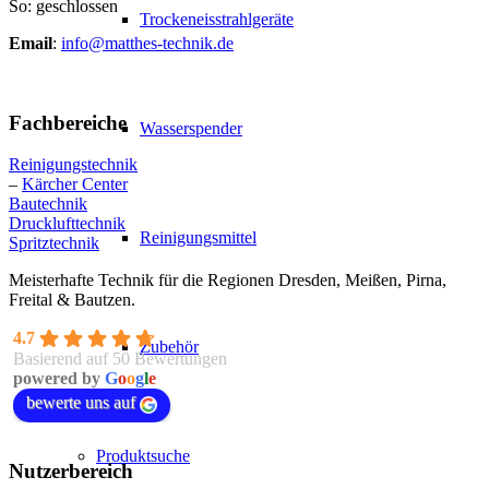
So: geschlossen
Trockeneisstrahlgeräte
Email
:
info@matthes-technik.de
Fachbereiche
Wasserspender
Reinigungstechnik
–
Kärcher Center
Bautechnik
Drucklufttechnik
Reinigungsmittel
Spritztechnik
Meisterhafte Technik für die Regionen Dresden, Meißen, Pirna,
Freital & Bautzen.
4.7
Zubehör
Basierend auf 50 Bewertungen
powered by
G
o
o
g
l
e
bewerte uns auf
Produktsuche
Nutzerbereich