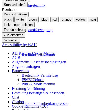
Standardschrift
Gebläsetechnik
Kontrast
Kontrast wählen
black
white
green
blue
red
orange
yellow
navi
Links unterstreichen
Stickstofferzeugung
Farbumkehrung
Zurücksetzen
Schließen
Accessibility by WAH
AD Kärcher Center Matthes
Beratung Vorführung
AGB
Allgemeine Geschäftsbedingungen
Angebot anfragen
Bautechnik
Bautechnik Vermietung
Mietgeräte
Estrichtechnik
Putz & Mörteltechnik
Beratung Vorführung
Bestellung bestätigen & absenden
Chat
Chatbot
Aktion Schraubenkompressor
Cookie-Richtlinie (EU)