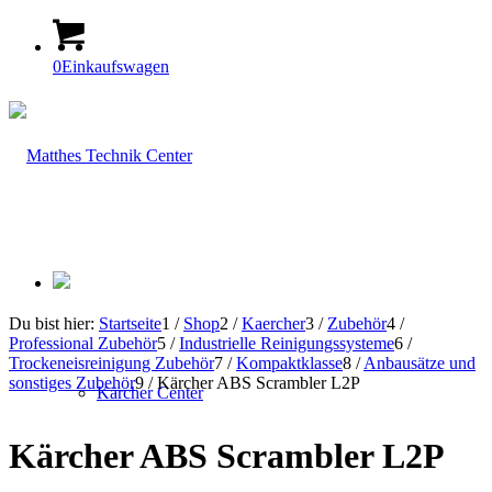
0
Einkaufswagen
Du bist hier:
Startseite
1
/
Shop
2
/
Kaercher
3
/
Zubehör
4
/
Professional Zubehör
5
/
Industrielle Reinigungssysteme
6
/
Trockeneisreinigung Zubehör
7
/
Kompaktklasse
8
/
Anbausätze und
sonstiges Zubehör
9
/
Kärcher ABS Scrambler L2P
Kärcher Center
Kärcher ABS Scrambler L2P