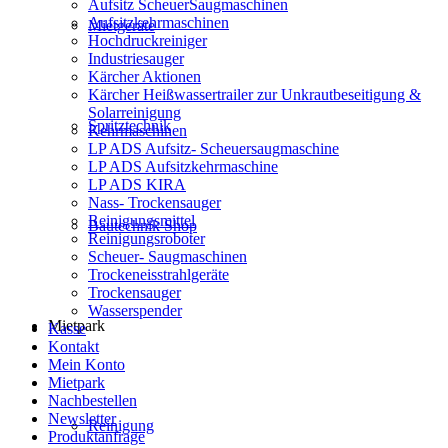
Aufsitz ScheuerSaugmaschinen
Aufsitzkehrmaschinen
Mietgeräte
Hochdruckreiniger
Industriesauger
Kärcher Aktionen
Kärcher Heißwassertrailer zur Unkrautbeseitigung &
Solarreinigung
Spritztechnik
Kehrmaschinen
LP ADS Aufsitz- Scheuersaugmaschine
LP ADS Aufsitzkehrmaschine
LP ADS KIRA
Nass- Trockensauger
Reinigungsmittel
Bautechnik Shop
Reinigungsroboter
Scheuer- Saugmaschinen
Trockeneisstrahlgeräte
Trockensauger
Wasserspender
Mietpark
Kasse
Kontakt
Mein Konto
Mietpark
Nachbestellen
Newsletter
Reinigung
Produktanfrage