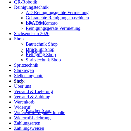
QR-Robotik
Reinigungstechnik
AD Reinigungsgeräte Vermietung
Gebrauchte Reinigungsmaschinen
Bautechnik
LP ADS Kemaro
Reinigungsgeräte Vermietung
Sachsenclean 2026
Shop
Bautechnik Shop
Druckluft Shop
Druckluft
Reinigung Shop
Spritztechnik Shop
Spritztechnik
Starkregen
Stellenangebote
Suche
Shop
Über uns
Versand & Lieferung
Versand & Zahlung
Warenkorb
Widerruf
Kärcher Shop
Widerruf für digitale Inhalte
Widerrufsbelehrung
Zahlungsarten
Zahlungsweisen