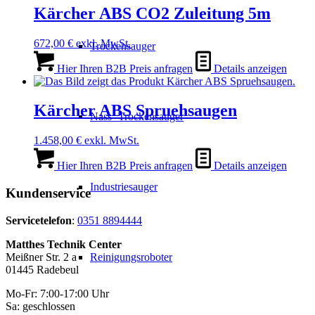
Kärcher ABS CO2 Zuleitung 5m
672,00
€
exkl. MwSt.
Trockensauger
Hier Ihren B2B Preis anfragen
Details anzeigen
Kärcher ABS Spruehsaugen
Nass- Trockensauger
1.458,00
€
exkl. MwSt.
Hier Ihren B2B Preis anfragen
Details anzeigen
Industriesauger
Kundenservice
Servicetelefon
:
0351 8894444
Matthes Technik Center
Meißner Str. 2 a
Reinigungsroboter
01445 Radebeul
Mo-Fr: 7:00-17:00 Uhr
Sa: geschlossen