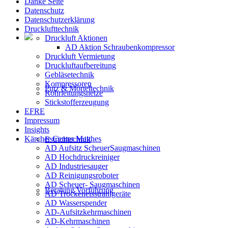
Danke Seite
Datenschutz
Datenschutzerklärung
Drucklufttechnik
Druckluft Aktionen
AD Aktion Schraubenkompressor
Druckluft Vermietung
Druckluftaufbereitung
Gebläsetechnik
Kompressoren
Putz & Mörteltechnik
Rohrleitungsnetze
Stickstofferzeugung
EFRE
Impressum
Insights
Kärcher Center Matthes
Estrichtechnik
AD Aufsitz ScheuerSaugmaschinen
AD Hochdruckreiniger
AD Industriesauger
AD Reinigungsroboter
AD Scheuer- Saugmaschinen
Beratung Vorführung
AD Trockeneisstrahlgeräte
AD Wasserspender
AD-Aufsitzkehrmaschinen
AD-Kehrmaschinen