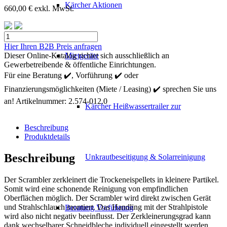
Kärcher Aktionen
660,00
€
exkl. MwSt.
Kärcher
ABS
Hier Ihren B2B Preis anfragen
Scrambler
Dieser Online-Katalog richtet sich ausschließlich an
Mietgeräte
L2P
Gewerbetreibende & öffentliche Einrichtungen.
Menge
Für eine Beratung ✔️, Vorführung ✔️ oder
Finanzierungsmöglichkeiten (Miete / Leasing) ✔️ sprechen Sie uns
an!
Artikelnummer:
2.574-012.0
Kärcher Heißwassertrailer zur
Beschreibung
Produktdetails
Beschreibung
Unkrautbeseitigung & Solarreinigung
Der Scrambler zerkleinert die Trockeneispellets in kleinere Partikel.
Somit wird eine schonende Reinigung von empfindlichen
Oberflächen möglich. Der Scrambler wird direkt zwischen Gerät
und Strahlschlauch montiert. Das Handling mit der Strahlpistole
Beratung Vorführung
wird also nicht negativ beeinflusst. Der Zerkleinerungsgrad kann
dank wechselbarer Schneidbleche individuell eingestellt werden.