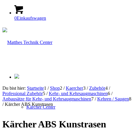
0
Einkaufswagen
Du bist hier:
Startseite
1
/
Shop
2
/
Kaercher
3
/
Zubehör
4
/
Professional Zubehör
5
/
Kehr- und Kehrsaugmaschinen
6
/
Anbausätze für Kehr- und Kehrsaugmaschinen
7
/
Kehren / Saugen
8
/
Kärcher ABS Kunstrasen
Kärcher Center
Kärcher ABS Kunstrasen