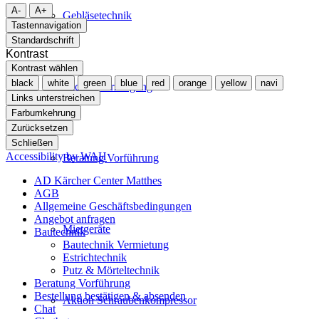
A-
A+
Gebläsetechnik
Tastennavigation
Standardschrift
Kontrast
Kontrast wählen
black
white
green
blue
red
orange
yellow
navi
Stickstofferzeugung
Links unterstreichen
Farbumkehrung
Zurücksetzen
Schließen
Accessibility by WAH
Beratung Vorführung
AD Kärcher Center Matthes
AGB
Allgemeine Geschäftsbedingungen
Angebot anfragen
Mietgeräte
Bautechnik
Bautechnik Vermietung
Estrichtechnik
Putz & Mörteltechnik
Beratung Vorführung
Bestellung bestätigen & absenden
Aktion Schraubenkompressor
Chat