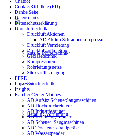
Chatbot
Cookie-Richtlinie (EU)
Danke Seite
Datenschutz
Datenschutzerklärung
Drucklufttechnik
Druckluft Aktionen
AD Aktion Schraubenkompressor
Druckluft Vermietung
Druckluftaufbereitung
Putz & Mörteltechnik
Gebläsetechnik
Kompressoren
Rohrleitungsnetze
Stickstofferzeugung
EFRE
Impressum
Estrichtechnik
Insights
Kärcher Center Matthes
AD Aufsitz ScheuerSaugmaschinen
AD Hochdruckreiniger
AD Industriesauger
Beratung Vorführung
AD Reinigungsroboter
AD Scheuer- Saugmaschinen
AD Trockeneisstrahlgeräte
AD Wasserspender