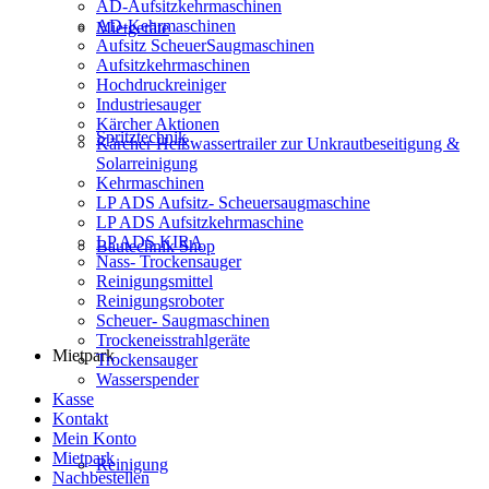
AD-Aufsitzkehrmaschinen
AD-Kehrmaschinen
Mietgeräte
Aufsitz ScheuerSaugmaschinen
Aufsitzkehrmaschinen
Hochdruckreiniger
Industriesauger
Kärcher Aktionen
Spritztechnik
Kärcher Heißwassertrailer zur Unkrautbeseitigung &
Solarreinigung
Kehrmaschinen
LP ADS Aufsitz- Scheuersaugmaschine
LP ADS Aufsitzkehrmaschine
LP ADS KIRA
Bautechnik Shop
Nass- Trockensauger
Reinigungsmittel
Reinigungsroboter
Scheuer- Saugmaschinen
Trockeneisstrahlgeräte
Mietpark
Trockensauger
Wasserspender
Kasse
Kontakt
Mein Konto
Mietpark
Reinigung
Nachbestellen