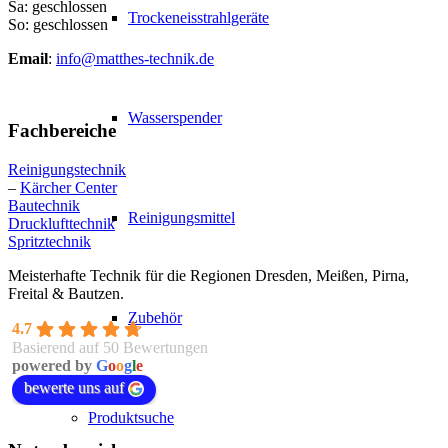
Sa: geschlossen
Trockeneisstrahlgeräte
So: geschlossen
Email
:
info@matthes-technik.de
Wasserspender
Fachbereiche
Reinigungstechnik
–
Kärcher Center
Bautechnik
Reinigungsmittel
Drucklufttechnik
Spritztechnik
Meisterhafte Technik für die Regionen Dresden, Meißen, Pirna,
Freital & Bautzen.
Zubehör
4.7
Basierend auf 50 Bewertungen
powered by
G
o
o
g
l
e
bewerte uns auf
Produktsuche