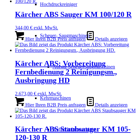
Hochdruckreiniger
Kärcher ABS Sauger KM 100/120 R
344,00
€
exkl. MwSt.
Scheuer- Saugmaschinen
Hier Ihren B2B Preis anfragen
Details anzeigen
Kärcher ABS: Vorbereitung
Aufsitz ScheuerSaugmaschinen
Fernbedienung 2 Reinigungsm.,
Ausbringung HD
2.673,00
€
exkl. MwSt.
Kehrmaschinen
Hier Ihren B2B Preis anfragen
Details anzeigen
Kärcher ABS Staubsauger KM 105-
Aufsitzkehrmaschinen
120-130 R