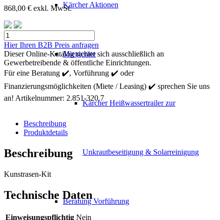
Kärcher Aktionen
868,00
€
exkl. MwSt.
Kärcher
ABS
Hier Ihren B2B Preis anfragen
Kunstrasen
Dieser Online-Katalog richtet sich ausschließlich an
Mietgeräte
Menge
Gewerbetreibende & öffentliche Einrichtungen.
Für eine Beratung ✔️, Vorführung ✔️ oder
Finanzierungsmöglichkeiten (Miete / Leasing) ✔️ sprechen Sie uns
an!
Artikelnummer:
2.851-320.7
Kärcher Heißwassertrailer zur
Beschreibung
Produktdetails
Beschreibung
Unkrautbeseitigung & Solarreinigung
Kunstrasen-Kit
Technische Daten
Beratung Vorführung
Einweisungspflichtig
Nein