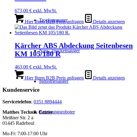
673,00
€
exkl. MwSt.
Trockensauger
Hier Ihren B2B Preis anfragen
Details anzeigen
Kärcher ABS Abdeckung Seitenbesen
Nass- Trockensauger
KM 105/180 R
463,00
€
exkl. MwSt.
Hier Ihren B2B Preis anfragen
Details anzeigen
Industriesauger
Kundenservice
Servicetelefon
:
0351 8894444
Reinigungsroboter
Matthes Technik Center
Meißner Str. 2 a
01445 Radebeul
Mo-Fr: 7:00-17:00 Uhr