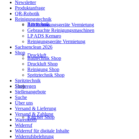
Newsletter
Produktanfrage
QR-Robotik
Reinigungstechnik
Bautechnik
AD Reinigungsgeräte Vermietung
Gebrauchte Reinigungsmaschinen
LP ADS Kemaro
Reinigungsgeräte Vermietung
Sachsenclean 2026
Shop
Druckluft
Bautechnik Shop
Druckluft Shop
Reinigung Shop
Spritztechnik Shop
Spritztechnik
Starkregen
Shop
Stellenangebote
Suche
Über uns
Versand & Lieferung
Versand & Zahlung
Kärcher Shop
Warenkorb
Widerruf
Widerruf für digitale Inhalte
Widerrufsbelehrung