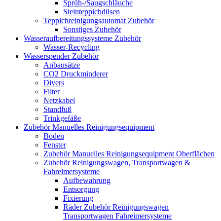
Sprüh-/Saugschläuche
Steinteppichdüsen
Teppichreinigungsautomat Zubehör
Sonstiges Zubehör
Wasseraufbereitungssysteme Zubehör
Wasser-Recycling
Wasserspender Zubehör
Anbausätze
CO2 Druckminderer
Divers
Filter
Netzkabel
Standfuß
Trinkgefäße
Zubehör Manuelles Reinigungsequipment
Boden
Fenster
Zubehör Manuelles Reinigungsequipment Oberflächen
Zubehör Reinigungswagen, Transportwagen &
Fahreimersysteme
Aufbewahrung
Entsorgung
Fixierung
Räder Zubehör Reinigungswagen
Transportwagen Fahreimersysteme