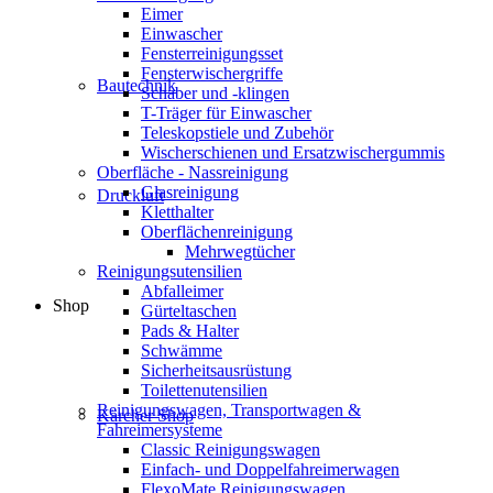
Eimer
Einwascher
Fensterreinigungsset
Fensterwischergriffe
Bautechnik
Schaber und -klingen
T-Träger für Einwascher
Teleskopstiele und Zubehör
Wischerschienen und Ersatzwischergummis
Oberfläche - Nassreinigung
Glasreinigung
Druckluft
Kletthalter
Oberflächenreinigung
Mehrwegtücher
Reinigungsutensilien
Abfalleimer
Shop
Gürteltaschen
Pads & Halter
Schwämme
Sicherheitsausrüstung
Toilettenutensilien
Reinigungswagen, Transportwagen &
Kärcher Shop
Fahreimersysteme
Classic Reinigungswagen
Einfach- und Doppelfahreimerwagen
FlexoMate Reinigungswagen