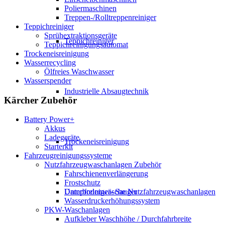
Poliermaschinen
Treppen-/Rolltreppenreiniger
Teppichreiniger
Sprühextraktionsgeräte
Teppichreiniger
Teppichreinigungsautomat
Trockeneisreinigung
Wasserrecycling
Ölfreies Waschwasser
Wasserspender
Industrielle Absaugtechnik
Kärcher Zubehör
Battery Power+
Akkus
Ladegeräte
Trockeneisreinigung
Starterkit
Fahrzeugreinigungssysteme
Nutzfahrzeugwaschanlagen Zubehör
Fahrschienenverlängerung
Frostschutz
Dampfreiniger- Sauger
Unterbodenwäsche Nutzfahrzeugwaschanlagen
Wasserdruckerhöhungssystem
PKW-Waschanlagen
Aufkleber Waschhöhe / Durchfahrbreite