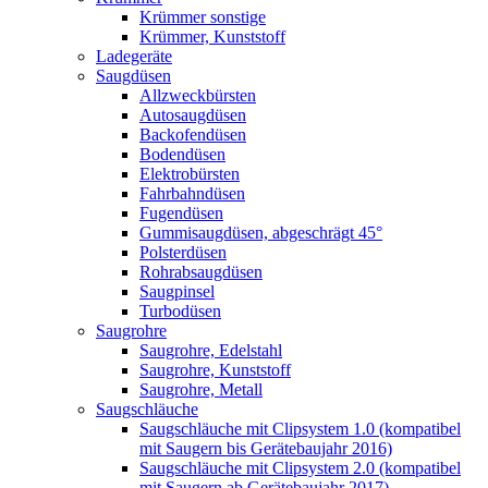
Krümmer sonstige
Krümmer, Kunststoff
Ladegeräte
Saugdüsen
Allzweckbürsten
Autosaugdüsen
Backofendüsen
Bodendüsen
Elektrobürsten
Fahrbahndüsen
Fugendüsen
Gummisaugdüsen, abgeschrägt 45°
Polsterdüsen
Rohrabsaugdüsen
Saugpinsel
Turbodüsen
Saugrohre
Saugrohre, Edelstahl
Saugrohre, Kunststoff
Saugrohre, Metall
Saugschläuche
Saugschläuche mit Clipsystem 1.0 (kompatibel
mit Saugern bis Gerätebaujahr 2016)
Saugschläuche mit Clipsystem 2.0 (kompatibel
mit Saugern ab Gerätebaujahr 2017)