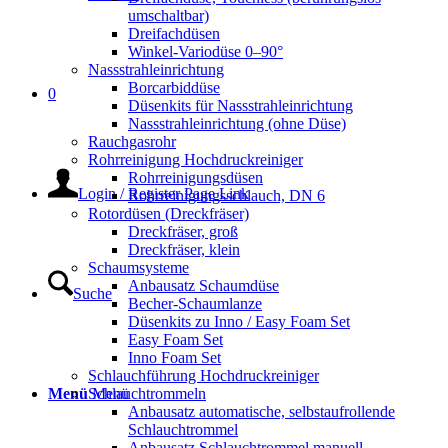
umschaltbar)
Dreifachdüsen
Winkel-Variodüse 0–90°
Nassstrahleinrichtung
Borcarbiddüse
0
Düsenkits für Nassstrahleinrichtung
Nassstrahleinrichtung (ohne Düse)
Rauchgasrohr
Rohrreinigung Hochdruckreiniger
Rohrreinigungsdüsen
Login / Register Page Link
Rohrreinigungsschlauch, DN 6
Rotordüsen (Dreckfräser)
Dreckfräser, groß
Dreckfräser, klein
Schaumsysteme
Anbausatz Schaumdüse
Suche
Becher-Schaumlanze
Düsenkits zu Inno / Easy Foam Set
Easy Foam Set
Inno Foam Set
Schlauchführung Hochdruckreiniger
Menü
Menü
Schlauchtrommeln
Anbausatz automatische, selbstaufrollende
Schlauchtrommel
Anbausatz Schlauchtrommel manuell