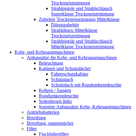
Trockeneisreinigung
Strahlpistole und Strahlschlauch
Superklasse Trockeneisreinigung
Zubehör Trockeneisreinigung Mittelklasse
Düsenzubehör
Strahldüsen Mittelklasse
Trockeneisreinigung
Strahlpistole und Strahlschlauch
Mittelklasse Trockeneisreinigung
Kehr- und Kehrsaugmaschinen
Anbausätze für Kehr- und Kehrsaugmaschinen
Beleuchtung
Kabinen und Schutzdächer
Fahrerschutzkabine
Schutzdach
Schutzdach mit Rundumkennleuchte
Kehren / Saugen
Rundumkennleuchte
Seitenbesen links
Sonstige Anbausätze Kehr- Kehrsaugmaschinen
Antriebsbatterien
Bereifung
Bereifung, pannensicher
Filter
Flachfaltenfilter