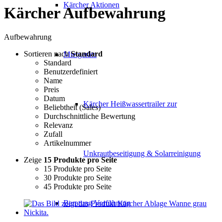
Kärcher Aktionen
Kärcher Aufbewahrung
Aufbewahrung
Sortieren nach
Standard
Mietgeräte
Standard
Benutzerdefiniert
Name
Preis
Datum
Kärcher Heißwassertrailer zur
Beliebtheit (Sales)
Durchschnittliche Bewertung
Relevanz
Zufall
Artikelnummer
Unkrautbeseitigung & Solarreinigung
Zeige
15 Produkte pro Seite
15 Produkte pro Seite
30 Produkte pro Seite
45 Produkte pro Seite
Beratung Vorführung