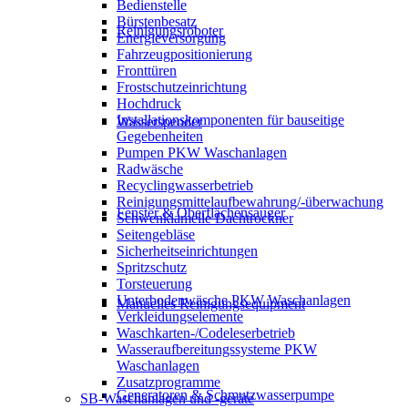
Bedienstelle
Bürstenbesatz
Reinigungsroboter
Energieversorgung
Fahrzeugpositionierung
Fronttüren
Frostschutzeinrichtung
Hochdruck
Installationskomponenten für bauseitige
Wasserspender
Gegebenheiten
Pumpen PKW Waschanlagen
Radwäsche
Recyclingwasserbetrieb
Reinigungsmittelaufbewahrung/-überwachung
Fenster & Oberflächensauger
Schwenklamelle Dachtrockner
Seitengebläse
Sicherheitseinrichtungen
Spritzschutz
Torsteuerung
Unterbodenwäsche PKW Waschanlagen
Manuelles Reinigungsequipment
Verkleidungselemente
Waschkarten-/Codeleserbetrieb
Wasseraufbereitungssysteme PKW
Waschanlagen
Zusatzprogramme
Generatoren & Schmutzwasserpumpe
SB-Waschanlagen und -geräte