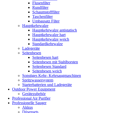
Flusenfilter
Rundfilter
Schaumstofffilter
Taschenfilter
Umbausatz Filter
Hauptkehrwalze
Hauptkehrwalze antistatisch
Hauptkehrwalze hart
Hauptkehrwalze weich
Standardkehrwalze
Ladegeräte
Seitenbesen
Seitenbesen hart
Seitenbesen mit Stahlborsten
Seitenbesen Standard
Seitenbesen weich
Sonstiges Kehr- Kehrsaugmaschinen
Spritzwassersystem
Starterbatterien und Ladegeräte
Outdoor Power Equipment
Gerätezubehör
Professional Air Purifier
Professionelle Sauger
Akkus
Düsensets