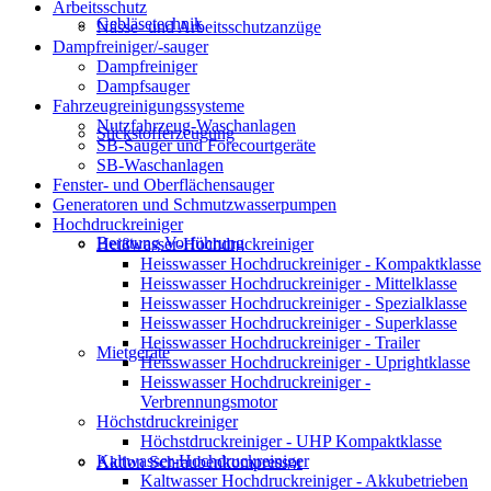
Arbeitsschutz
Gebläsetechnik
Nässe- und Arbeitsschutzanzüge
Dampfreiniger/-sauger
Dampfreiniger
Dampfsauger
Fahrzeugreinigungssysteme
Nutzfahrzeug-Waschanlagen
Stickstofferzeugung
SB-Sauger und Forecourtgeräte
SB-Waschanlagen
Fenster- und Oberflächensauger
Generatoren und Schmutzwasserpumpen
Hochdruckreiniger
Beratung Vorführung
Heißwasser-Hochdruckreiniger
Heisswasser Hochdruckreiniger - Kompaktklasse
Heisswasser Hochdruckreiniger - Mittelklasse
Heisswasser Hochdruckreiniger - Spezialklasse
Heisswasser Hochdruckreiniger - Superklasse
Heisswasser Hochdruckreiniger - Trailer
Mietgeräte
Heisswasser Hochdruckreiniger - Uprightklasse
Heisswasser Hochdruckreiniger -
Verbrennungsmotor
Höchstdruckreiniger
Höchstdruckreiniger - UHP Kompaktklasse
Kaltwasser-Hochdruckreiniger
Aktion Schraubenkompressor
Kaltwasser Hochdruckreiniger - Akkubetrieben