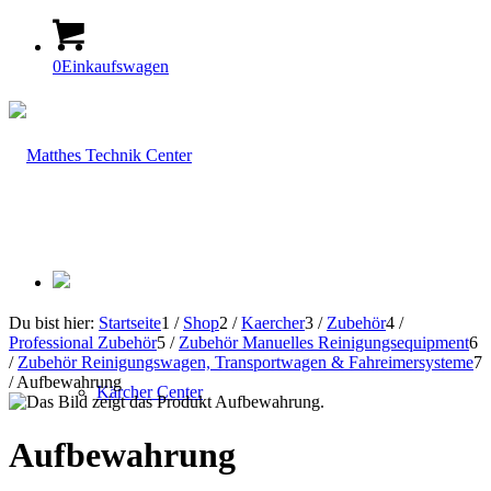
0
Einkaufswagen
Du bist hier:
Startseite
1
/
Shop
2
/
Kaercher
3
/
Zubehör
4
/
Professional Zubehör
5
/
Zubehör Manuelles Reinigungsequipment
6
/
Zubehör Reinigungswagen, Transportwagen & Fahreimersysteme
7
/
Aufbewahrung
Kärcher Center
Aufbewahrung