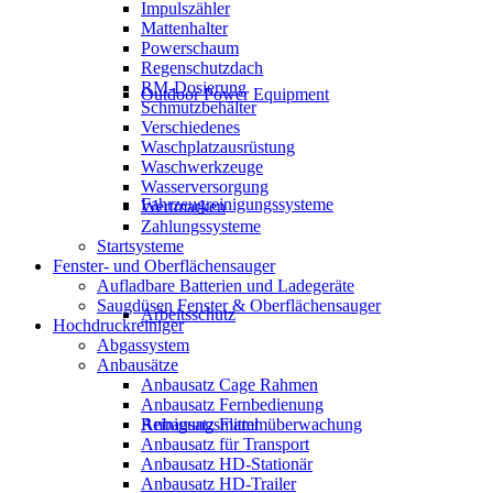
Impulszähler
Mattenhalter
Powerschaum
Regenschutzdach
RM-Dosierung
Outdoor Power Equipment
Schmutzbehälter
Verschiedenes
Waschplatzausrüstung
Waschwerkzeuge
Wasserversorgung
Fahrzeugreinigungssysteme
Wertmarken
Zahlungssysteme
Startsysteme
Fenster- und Oberflächensauger
Aufladbare Batterien und Ladegeräte
Saugdüsen Fenster & Oberflächensauger
Arbeitsschutz
Hochdruckreiniger
Abgassystem
Anbausätze
Anbausatz Cage Rahmen
Anbausatz Fernbedienung
Reinigungsmittel
Anbausatz Flammüberwachung
Anbausatz für Transport
Anbausatz HD-Stationär
Anbausatz HD-Trailer