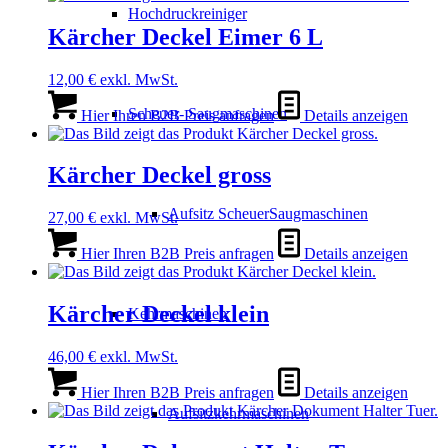
Hochdruckreiniger
Kärcher Deckel Eimer 6 L
12,00
€
exkl. MwSt.
Scheuer- Saugmaschinen
Hier Ihren B2B Preis anfragen
Details anzeigen
Kärcher Deckel gross
Aufsitz ScheuerSaugmaschinen
27,00
€
exkl. MwSt.
Hier Ihren B2B Preis anfragen
Details anzeigen
Kärcher Deckel klein
Kehrmaschinen
46,00
€
exkl. MwSt.
Hier Ihren B2B Preis anfragen
Details anzeigen
Aufsitzkehrmaschinen