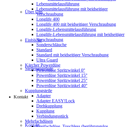
Lebensmittelausführung
Lebensmittelausführung mit beidseitiger
Über Uns
Verschraubung
Longlife 400
Longlife 400 mit beidseitiger Verschraubung
Longlife-Lebensmittelausführung
Longlife-Lebensmittelausführung mit beidseitiger
Verschraubung
Einblicke
Sonderschläuche
Standard
Standard mit beidseitiger Verschraubung
Ultra Guard
Kärcher Powerdüse
Stellenangebote
Powerdüse Spritzwinkel 0°
Powerdüse Spritzwinkel 15°
Powerdüse Spritzwinkel 25°
Powerdüse Spritzwinkel 40°
Kupplungsteile
Adapter
Kontakt
Adapter EASY!Lock
Drehkupplung
Kupplung
Verbindungsstück
Mehrfachdüsen
Kontakt
Dreifachdüse, Touchless (berührungslos