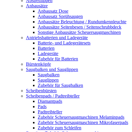
Abstreiflippen
Anbausätze
Anbausatz Dose
Anbausatz Sprühsaugen
Anbausätze Beleuchtung / Rundumkennleuchte
Anbausätze Seitenbesen / Seitenschrubbdeck
Sonstige Anbausätze Scheuersaugmaschinen
Antriebsbatterien und Ladegeräte
Batterie- und Ladegerätesets
Batterien
Ladegeräte
Zubehör für Batterien
Bürstenköpfe
Saugbalken und Sauglippen
Saugbalken
Sauglippen
Zubehör für Saugbalken
Scheibenbürsten
Scheibenpads / Padtreibteller
Diamantpads
Pads
Padtreibteller
Zubehör Scheuersaugmaschinen Melaminpads
Zubehör Scheuersaugmaschinen Mikrofaserpads
Zubehör zum Schleifen