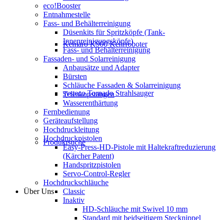
eco!Booster
Entnahmestelle
Fass- und Behälterreinigung
Düsenkits für Spritzköpfe (Tank-
Innenreinigungsköpfe)
Kemaro K900 Kehrroboter
Fass- und Behälterreinigung
Fassaden- und Solarreinigung
Anbausätze und Adapter
Bürsten
Schläuche Fassaden & Solarreinigung
systeco Tornado Strahlsauger
Teleskopstangen
Wasserenthärtung
Fernbedienung
Geräteaufstellung
Hochdruckleitung
Hochdruckpistolen
Produktsuche
Easy-Press-HD-Pistole mit Haltekraftreduzierung
(Kärcher Patent)
Handspritzpistolen
Servo-Control-Regler
Hochdruckschläuche
Über Uns
Classic
Inaktiv
HD-Schläuche mit Swivel 10 mm
Standard mit beidseitigem Stecknippel