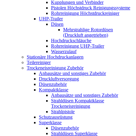
Kupplungen und Verbinder
Pistolen Höchstdruck Reinigungssysteme
Rohrreinigung Höchstdruckreiniger
UHP-Trailer
Düsen
Mehrstrahlige Rotordüsen
(Druckluft angetrieben)
Hochdruckschläuche
Rohrreinigung UHP-Trailer
Wasserzulauf
Stationäre Hochdruckanlagen
Teilereiniger
Trockeneisreinigung Zubehör
Anbausätze und sonstiges Zubehör
Druckluftversorgung
Düsenzubehör
Kompaktklasse
Anbausätze und sonstiges Zubehör
Strahldüsen Kompaktklasse
Trockeneisreinigung
Strahlpistole
Schutzausrüstung
Superklasse
Düsenzubehör
Strahldüsen Superklasse