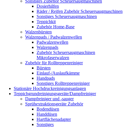
Sonstiges Zubehör Scheuersaugmaschinen
Dosierhilfen
Räder / Reifen Zubehör Scheuersaugmaschinen
Sonstiges Scheuersaugmaschinen
Teppichkit
Zubehör Home-Base
Walzenbürsten
Walzenpads / Padwalzenwellen
Padwalzenwellen
Walzenpads
Zubehör Scheuersaugmaschinen
Mikrofaserwalzen
Zubehör für Rolltreppenreiniger
Bürsten
Einlauf-/Auslaufkämme
Handpads
Sonstiges Rolltreppenreiniger
Stationäre Hochdruckreinigungsanlagen
Teppichgrundreinigungsgeräte/Dampfreiniger
Dampfreiniger und -sauger
Sprühextraktionsgeräte Zubehör
Bodendüsen
Handdüsen
Hartflächenadapter
Sonstiges