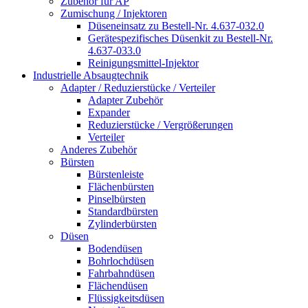
Zubehör für AP
Zumischung / Injektoren
Düseneinsatz zu Bestell-Nr. 4.637-032.0
Gerätespezifisches Düsenkit zu Bestell-Nr.
4.637-033.0
Reinigungsmittel-Injektor
Industrielle Absaugtechnik
Adapter / Reduzierstücke / Verteiler
Adapter Zubehör
Expander
Reduzierstücke / Vergrößerungen
Verteiler
Anderes Zubehör
Bürsten
Bürstenleiste
Flächenbürsten
Pinselbürsten
Standardbürsten
Zylinderbürsten
Düsen
Bodendüsen
Bohrlochdüsen
Fahrbahndüsen
Flächendüsen
Flüssigkeitsdüsen