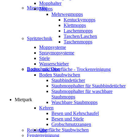
Mopphalter
Mietgeräte
Mopps
Mehrwegmopps
Kentuckymopps
Klettmopps
Laschenmopps
Taschen/Laschen
Spritztechnik
Taschenmopps
Moppsysteme
Spraymopsysteme
Stiele
Wasserschieber
Bautechnik Shop
Boden- und Oberfläche - Trockenreinigung
Boden Staubwischen
Staubbindetücher
Staubmopphalter für Staubbindetücher
Staubmopphalter für waschbare
Staubmopps
Mietpark
Waschbare Staubmopps
Kehren
Besen und Kehrschaufel
Besen und Stiele
Grobschmutzzangen
Oberfläche Staubwischen
Reinigung
Fensterreinigung