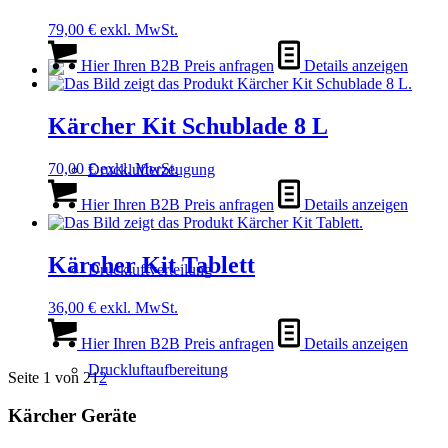
79,00
€
exkl. MwSt.
Hier Ihren B2B Preis anfragen
Details anzeigen
Kärcher Kit Schublade 8 L
70,00
€
exkl. MwSt.
Drucklufterzeugung
Hier Ihren B2B Preis anfragen
Details anzeigen
Kärcher Kit Tablett
Druckluftverteilung
36,00
€
exkl. MwSt.
Hier Ihren B2B Preis anfragen
Details anzeigen
Druckluftaufbereitung
Seite 1 von 2
1
2
Kärcher Geräte