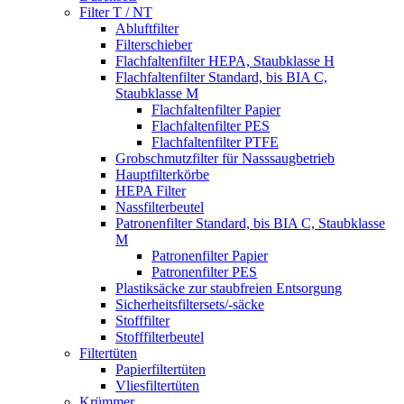
Filter T / NT
Abluftfilter
Filterschieber
Flachfaltenfilter HEPA, Staubklasse H
Flachfaltenfilter Standard, bis BIA C,
Staubklasse M
Flachfaltenfilter Papier
Flachfaltenfilter PES
Flachfaltenfilter PTFE
Grobschmutzfilter für Nasssaugbetrieb
Hauptfilterkörbe
HEPA Filter
Nassfilterbeutel
Patronenfilter Standard, bis BIA C, Staubklasse
M
Patronenfilter Papier
Patronenfilter PES
Plastiksäcke zur staubfreien Entsorgung
Sicherheitsfiltersets/-säcke
Stofffilter
Stofffilterbeutel
Filtertüten
Papierfiltertüten
Vliesfiltertüten
Krümmer