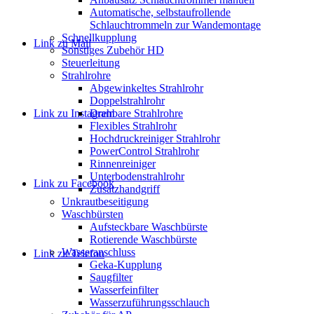
Automatische, selbstaufrollende
Schlauchtrommeln zur Wandemontage
Schnellkupplung
Link zu Mail
Sonstiges Zubehör HD
Steuerleitung
Strahlrohre
Abgewinkeltes Strahlrohr
Doppelstrahlrohr
Link zu Instagram
Drehbare Strahlrohre
Flexibles Strahlrohr
Hochdruckreiniger Strahlrohr
PowerControl Strahlrohr
Rinnenreiniger
Unterbodenstrahlrohr
Link zu Facebook
Zusatzhandgriff
Unkrautbeseitigung
Waschbürsten
Aufsteckbare Waschbürste
Rotierende Waschbürste
Wasseranschluss
Link zu Telefon
Geka-Kupplung
Saugfilter
Wasserfeinfilter
Wasserzuführungsschlauch