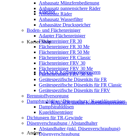
Anbausatz Münzfernbedienung
Anbausatz pannensichere Räder
Zubehör
Anbausatz Räder
Anbausatz Wasserfilter
Anbausätze Druckspeicher
Boden- und Flächenreiniger
Adapter Flächenreiniger
Flächenreiniger FR 30
Kaeser Shop
Flächenreiniger FR 30 Me
Flächenreiniger FR 50 Me
Flächenreiniger FR Classic
Flächenreiniger FRV 30
Flächenreiniger FRV 30 Me
KAESER Kolbenkompressoren
Flächenreiniger FRV 50 Me
Gerätespezifische Düsenkits für FR
Gerätespezifische Düsenkits für FR Classic
Gerätespezifische Düsenkits für FRV
Brennstoffversorgung
Dampfstrahldüse / Düsenschutz / Kugeldüsenträger
KAESER mobile Kolbenkompressoren
Dampfstrahldüsen
Kugeldüsenträger
Dichtungen für TR-Gewinde
Düsenverschraubung / Abstandhalter
Abstandhalter (inkl. Düsenverschraubung)
Andere
Düsenverschraubung