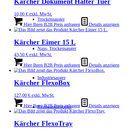
Kärcher Dokument Halter Tuer
10,00
€
exkl. MwSt.
Trockensauger
Hier Ihren B2B Preis anfragen
Details anzeigen
Kärcher Eimer 15 L
Nass- Trockensauger
43,50
€
exkl. MwSt.
Hier Ihren B2B Preis anfragen
Details anzeigen
Industriesauger
Kärcher FlexoBox
127,00
€
exkl. MwSt.
Hier Ihren B2B Preis anfragen
Details anzeigen
Reinigungsroboter
Kärcher FlexoTray