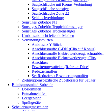
Saugschläuche mit Konus-Verbindung
Saugschläuche sonstige
Saugschläuche Zone 22
Schlauchverbindung
Sonstiges Zubehör NT
Sonstiges Zubehör Teppichbürstsauger
Sonstiges Zubehör Trockensauger
Umbausatz nicht leitende Medien
Verbindungsmuffen
Anbausatz Y-Stück
Anschlussmuffe C-DN (Clip auf Konus)
Anschlussmuffe Elektrowerkzeug, schraubbar
Anschlussmuffe Elektrowerkzeuge, Clip-
Anschluss
Erweiterungsstücke (Rohr –> Düse)
Reduziermuffen
Set Reduzier- / Erweiterungsmuffen
Zielgruppenspezifische Zubehörsets für Sauger
Reinigungsmittel Zubehör
Dosierhilfen
Entnahmehilfen
Leergebinde
Sprühgeräte
Scheuersaugmaschinen