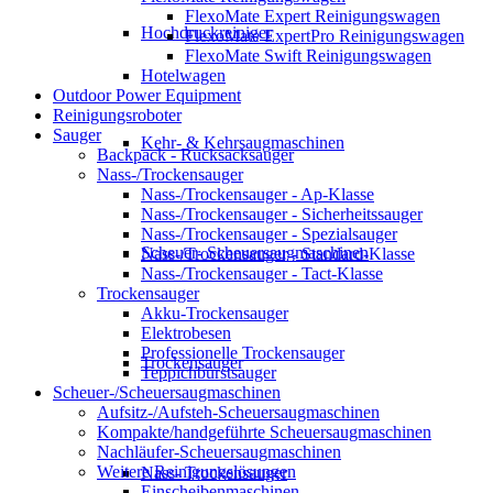
FlexoMate Expert Reinigungswagen
Hochdruckreiniger
FlexoMate ExpertPro Reinigungswagen
FlexoMate Swift Reinigungswagen
Hotelwagen
Outdoor Power Equipment
Reinigungsroboter
Sauger
Kehr- & Kehrsaugmaschinen
Backpack - Rucksacksauger
Nass-/Trockensauger
Nass-/Trockensauger - Ap-Klasse
Nass-/Trockensauger - Sicherheitssauger
Nass-/Trockensauger - Spezialsauger
Scheuer- Scheuersaugmaschinen
Nass-/Trockensauger - Standard-Klasse
Nass-/Trockensauger - Tact-Klasse
Trockensauger
Akku-Trockensauger
Elektrobesen
Professionelle Trockensauger
Trockensauger
Teppichbürstsauger
Scheuer-/Scheuersaugmaschinen
Aufsitz-/Aufsteh-Scheuersaugmaschinen
Kompakte/handgeführte Scheuersaugmaschinen
Nachläufer-Scheuersaugmaschinen
Weitere Reinigungslösungen
Nass- Trockensauger
Einscheibenmaschinen