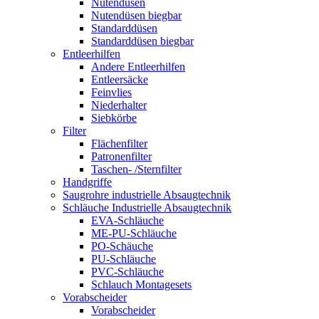
Nutendüsen
Nutendüsen biegbar
Standarddüsen
Standarddüsen biegbar
Entleerhilfen
Andere Entleerhilfen
Entleersäcke
Feinvlies
Niederhalter
Siebkörbe
Filter
Flächenfilter
Patronenfilter
Taschen- /Sternfilter
Handgriffe
Saugrohre industrielle Absaugtechnik
Schläuche Industrielle Absaugtechnik
EVA-Schläuche
ME-PU-Schläuche
PO-Schäuche
PU-Schläuche
PVC-Schläuche
Schlauch Montagesets
Vorabscheider
Vorabscheider