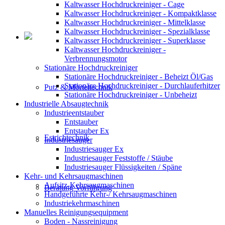
Kaltwasser Hochdruckreiniger - Cage
Kaltwasser Hochdruckreiniger - Kompaktklasse
Kaltwasser Hochdruckreiniger - Mittelklasse
Kaltwasser Hochdruckreiniger - Spezialklasse
Kaltwasser Hochdruckreiniger - Superklasse
Kaltwasser Hochdruckreiniger -
Verbrennungsmotor
Stationäre Hochdruckreiniger
Stationäre Hochdruckreiniger - Beheizt Öl/Gas
Stationäre Hochdruckreiniger - Durchlauferhitzer
Putz & Mörteltechnik
Stationäre Hochdruckreiniger - Unbeheizt
Industrielle Absaugtechnik
Industrieentstauber
Entstauber
Entstauber Ex
Estrichtechnik
Industriesauger
Industriesauger Ex
Industriesauger Feststoffe / Stäube
Industriesauger Flüssigkeiten / Späne
Kehr- und Kehrsaugmaschinen
Aufsitz-Kehrsaugmaschinen
Beratung Vorführung
Handgeführte Kehr-/ Kehrsaugmaschinen
Industriekehrmaschinen
Manuelles Reinigungsequipment
Boden - Nassreinigung