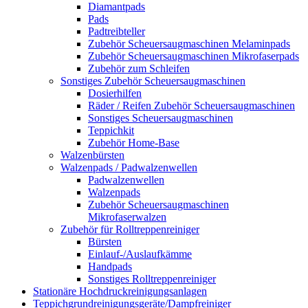
Diamantpads
Pads
Padtreibteller
Zubehör Scheuersaugmaschinen Melaminpads
Zubehör Scheuersaugmaschinen Mikrofaserpads
Zubehör zum Schleifen
Sonstiges Zubehör Scheuersaugmaschinen
Dosierhilfen
Räder / Reifen Zubehör Scheuersaugmaschinen
Sonstiges Scheuersaugmaschinen
Teppichkit
Zubehör Home-Base
Walzenbürsten
Walzenpads / Padwalzenwellen
Padwalzenwellen
Walzenpads
Zubehör Scheuersaugmaschinen
Mikrofaserwalzen
Zubehör für Rolltreppenreiniger
Bürsten
Einlauf-/Auslaufkämme
Handpads
Sonstiges Rolltreppenreiniger
Stationäre Hochdruckreinigungsanlagen
Teppichgrundreinigungsgeräte/Dampfreiniger