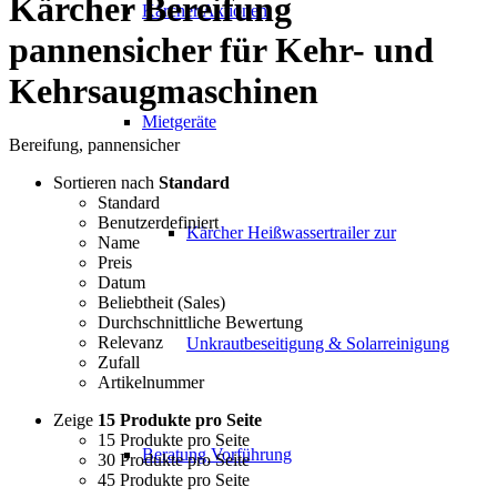
Kärcher Bereifung
Kärcher Aktionen
pannensicher für Kehr- und
Kehrsaugmaschinen
Mietgeräte
Bereifung, pannensicher
Sortieren nach
Standard
Standard
Benutzerdefiniert
Kärcher Heißwassertrailer zur
Name
Preis
Datum
Beliebtheit (Sales)
Durchschnittliche Bewertung
Relevanz
Unkrautbeseitigung & Solarreinigung
Zufall
Artikelnummer
Zeige
15 Produkte pro Seite
15 Produkte pro Seite
Beratung Vorführung
30 Produkte pro Seite
45 Produkte pro Seite