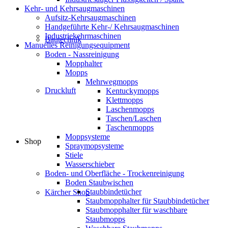
Kehr- und Kehrsaugmaschinen
Aufsitz-Kehrsaugmaschinen
Handgeführte Kehr-/ Kehrsaugmaschinen
Industriekehrmaschinen
Bautechnik
Manuelles Reinigungsequipment
Boden - Nassreinigung
Mopphalter
Mopps
Mehrwegmopps
Druckluft
Kentuckymopps
Klettmopps
Laschenmopps
Taschen/Laschen
Taschenmopps
Moppsysteme
Shop
Spraymopsysteme
Stiele
Wasserschieber
Boden- und Oberfläche - Trockenreinigung
Boden Staubwischen
Staubbindetücher
Kärcher Shop
Staubmopphalter für Staubbindetücher
Staubmopphalter für waschbare
Staubmopps