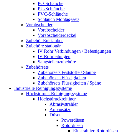
PO-Schäuche
PU-Schläuche
PVC-Schläuche
Schlauch Montagesets
Vorabscheider
Vorabscheider
Vorabscheiderdeckel
Zubehör Entstauber
Zubehöre stationär
IV Rohr Verbindungen / Befestigungen
IV Rohrleitungen
Saugstellenzubehöre
Zubehörsets
Zubehörsets Feststoffe / Stäube
Zubehörsets Flüssigkeiten
Zubehörsets Flüssigkeiten / Späne
Industrielle Reinigungssysteme
Höchstdruck Reinigungssysteme
Höchstdruckreiniger
Abrasivstrahler
Anbausätze
Düsen
Powerdüsen
Rotordüsen
Einstrahlige Rotordüsen