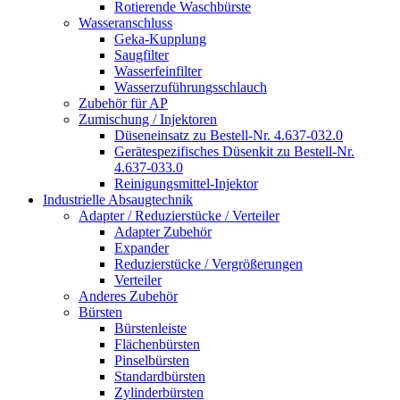
Rotierende Waschbürste
Wasseranschluss
Geka-Kupplung
Saugfilter
Wasserfeinfilter
Wasserzuführungsschlauch
Zubehör für AP
Zumischung / Injektoren
Düseneinsatz zu Bestell-Nr. 4.637-032.0
Gerätespezifisches Düsenkit zu Bestell-Nr.
4.637-033.0
Reinigungsmittel-Injektor
Industrielle Absaugtechnik
Adapter / Reduzierstücke / Verteiler
Adapter Zubehör
Expander
Reduzierstücke / Vergrößerungen
Verteiler
Anderes Zubehör
Bürsten
Bürstenleiste
Flächenbürsten
Pinselbürsten
Standardbürsten
Zylinderbürsten