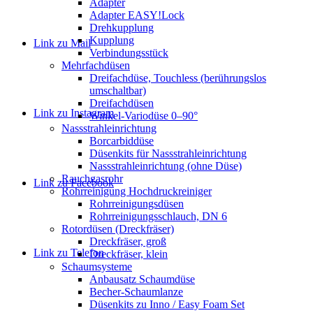
Adapter
Adapter EASY!Lock
Drehkupplung
Kupplung
Link zu Mail
Verbindungsstück
Mehrfachdüsen
Dreifachdüse, Touchless (berührungslos
umschaltbar)
Dreifachdüsen
Link zu Instagram
Winkel-Variodüse 0–90°
Nassstrahleinrichtung
Borcarbiddüse
Düsenkits für Nassstrahleinrichtung
Nassstrahleinrichtung (ohne Düse)
Rauchgasrohr
Link zu Facebook
Rohrreinigung Hochdruckreiniger
Rohrreinigungsdüsen
Rohrreinigungsschlauch, DN 6
Rotordüsen (Dreckfräser)
Dreckfräser, groß
Link zu Telefon
Dreckfräser, klein
Schaumsysteme
Anbausatz Schaumdüse
Becher-Schaumlanze
Düsenkits zu Inno / Easy Foam Set