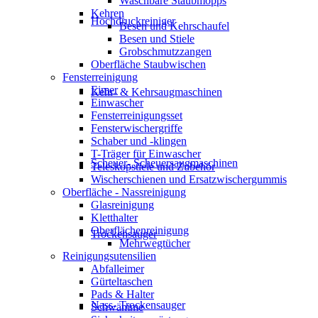
Waschbare Staubmopps
Kehren
Hochdruckreiniger
Besen und Kehrschaufel
Besen und Stiele
Grobschmutzzangen
Oberfläche Staubwischen
Fensterreinigung
Eimer
Kehr- & Kehrsaugmaschinen
Einwascher
Fensterreinigungsset
Fensterwischergriffe
Schaber und -klingen
T-Träger für Einwascher
Scheuer- Scheuersaugmaschinen
Teleskopstiele und Zubehör
Wischerschienen und Ersatzwischergummis
Oberfläche - Nassreinigung
Glasreinigung
Kletthalter
Oberflächenreinigung
Trockensauger
Mehrwegtücher
Reinigungsutensilien
Abfalleimer
Gürteltaschen
Pads & Halter
Nass- Trockensauger
Schwämme