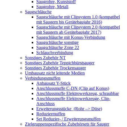
Saugrohre, Kunststoff
Saugrohre, Metall
Saugschläuche
Saugschläuche mit Clipsystem 1.0 (kompatibel
mit Saugern bis Gerätebaujahr 2016)
Saugschläuche mit Clipsystem 2.0 (kompatibel
mit Saugern ab Gerätebaujahr 2017)
Saugschläuche mit Konus-Verbindung
Saugschläuche sonstige
Saugschläuche Zone 22
Schlauchverbindung
Sonstiges Zubehör NT
Sonstiges Zubehör Teppichbürstsauger
Sonstiges Zubehör Trockensauger
Umbausatz nicht leitende Medien
Verbindungsmuffen
Anbausatz Y-Stück
Anschlussmuffe C-DN (Clip auf Konus)
Anschlussmuffe Elektrowerkzeug, schraubbar
Anschlussmuffe Elektrowerkzeuge, Clip-
Anschluss
Erweiterungsstücke (Rohr –> Düse)
Reduziermuffen
Set Reduzier- / Erweiterungsmuffen
Zielgruppenspezifische Zubehörsets für Sauger