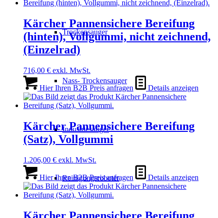
Kärcher Pannensichere Bereifung
Trockensauger
(hinten), Vollgummi, nicht zeichnend,
(Einzelrad)
716,00
€
exkl. MwSt.
Nass- Trockensauger
Hier Ihren B2B Preis anfragen
Details anzeigen
Kärcher Pannensichere Bereifung
Industriesauger
(Satz), Vollgummi
1.206,00
€
exkl. MwSt.
Hier Ihren B2B Preis anfragen
Details anzeigen
Reinigungsroboter
Kärcher Pannensichere Bereifung