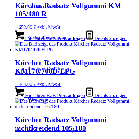
Kärcher Radsatz Vollgummi KM
Gebläsetechnik
105/180 R
1.652,00
€
exkl. MwSt.
Stickstofferzeugung
Hier Ihren B2B Preis anfragen
Details anzeigen
Kärcher Radsatz Vollgummi
Beratung Vorführung
KM170/700D/LPG
1.444,00
€
exkl. MwSt.
Hier Ihren B2B Preis anfragen
Details anzeigen
Mietgeräte
Kärcher Radsatz Vollgummi
nichtkreidend 105/180
Aktion Schraubenkompressor