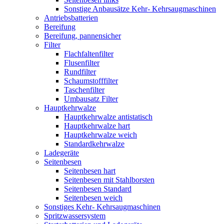
Sonstige Anbausätze Kehr- Kehrsaugmaschinen
Antriebsbatterien
Bereifung
Bereifung, pannensicher
Filter
Flachfaltenfilter
Flusenfilter
Rundfilter
Schaumstofffilter
Taschenfilter
Umbausatz Filter
Hauptkehrwalze
Hauptkehrwalze antistatisch
Hauptkehrwalze hart
Hauptkehrwalze weich
Standardkehrwalze
Ladegeräte
Seitenbesen
Seitenbesen hart
Seitenbesen mit Stahlborsten
Seitenbesen Standard
Seitenbesen weich
Sonstiges Kehr- Kehrsaugmaschinen
Spritzwassersystem