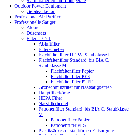
Starterbatterien und Ladegeräte
Outdoor Power Equipment
Gerätezubehör
Professional Air Purifier
Professionelle Sauger
Akkus
Düsensets
Filter T / NT
Abluftfilter
Filterschieber
Flachfaltenfilter HEPA, Staubklasse H
Flachfaltenfilter Standard, bis BIA C,
Staubklasse M
Flachfaltenfilter Papier
Flachfaltenfilter PES
Flachfaltenfilter PTFE
Grobschmutzfilter für Nasssaugbetrieb
Hauptfilterkörbe
HEPA Filter
Nassfilterbeutel
Patronenfilter Standard, bis BIA C, Staubklasse
M
Patronenfilter Papier
Patronenfilter PES
Plastiksäcke zur staubfreien Entsorgung