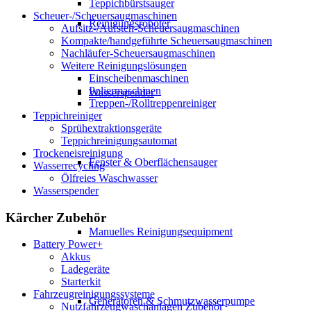
Teppichbürstsauger
Scheuer-/Scheuersaugmaschinen
Reinigungsroboter
Aufsitz-/Aufsteh-Scheuersaugmaschinen
Kompakte/handgeführte Scheuersaugmaschinen
Nachläufer-Scheuersaugmaschinen
Weitere Reinigungslösungen
Einscheibenmaschinen
Poliermaschinen
Wasserspender
Treppen-/Rolltreppenreiniger
Teppichreiniger
Sprühextraktionsgeräte
Teppichreinigungsautomat
Trockeneisreinigung
Fenster & Oberflächensauger
Wasserrecycling
Ölfreies Waschwasser
Wasserspender
Kärcher Zubehör
Manuelles Reinigungsequipment
Battery Power+
Akkus
Ladegeräte
Starterkit
Fahrzeugreinigungssysteme
Generatoren & Schmutzwasserpumpe
Nutzfahrzeugwaschanlagen Zubehör