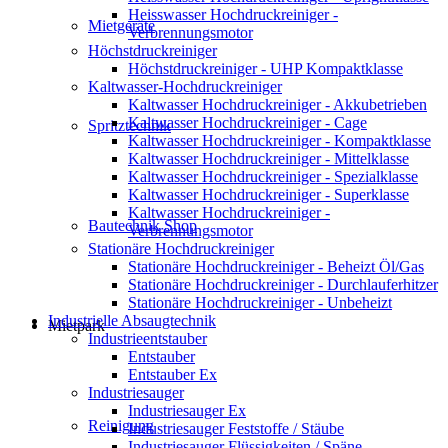
Heisswasser Hochdruckreiniger -
Mietgeräte
Verbrennungsmotor
Höchstdruckreiniger
Höchstdruckreiniger - UHP Kompaktklasse
Kaltwasser-Hochdruckreiniger
Kaltwasser Hochdruckreiniger - Akkubetrieben
Kaltwasser Hochdruckreiniger - Cage
Spritztechnik
Kaltwasser Hochdruckreiniger - Kompaktklasse
Kaltwasser Hochdruckreiniger - Mittelklasse
Kaltwasser Hochdruckreiniger - Spezialklasse
Kaltwasser Hochdruckreiniger - Superklasse
Kaltwasser Hochdruckreiniger -
Bautechnik Shop
Verbrennungsmotor
Stationäre Hochdruckreiniger
Stationäre Hochdruckreiniger - Beheizt Öl/Gas
Stationäre Hochdruckreiniger - Durchlauferhitzer
Stationäre Hochdruckreiniger - Unbeheizt
Industrielle Absaugtechnik
Mietpark
Industrieentstauber
Entstauber
Entstauber Ex
Industriesauger
Industriesauger Ex
Reinigung
Industriesauger Feststoffe / Stäube
Industriesauger Flüssigkeiten / Späne