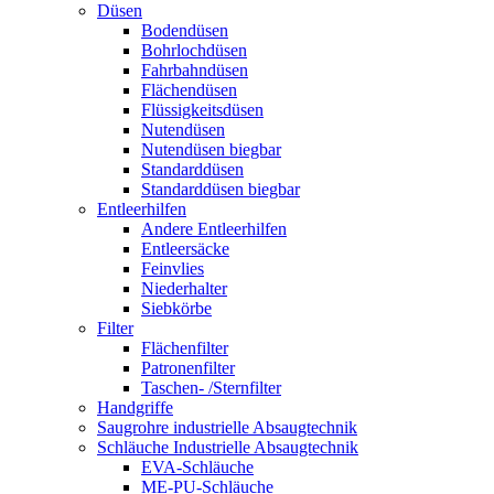
Düsen
Bodendüsen
Bohrlochdüsen
Fahrbahndüsen
Flächendüsen
Flüssigkeitsdüsen
Nutendüsen
Nutendüsen biegbar
Standarddüsen
Standarddüsen biegbar
Entleerhilfen
Andere Entleerhilfen
Entleersäcke
Feinvlies
Niederhalter
Siebkörbe
Filter
Flächenfilter
Patronenfilter
Taschen- /Sternfilter
Handgriffe
Saugrohre industrielle Absaugtechnik
Schläuche Industrielle Absaugtechnik
EVA-Schläuche
ME-PU-Schläuche