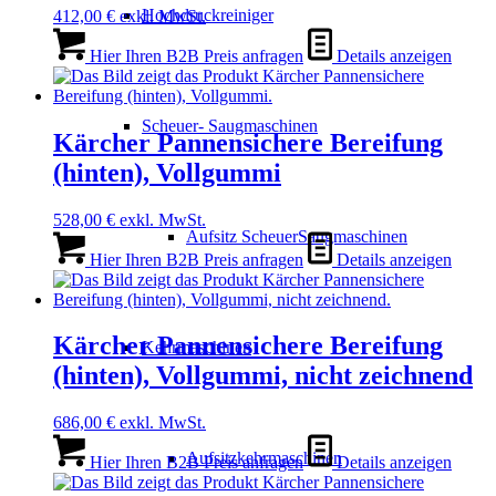
Hochdruckreiniger
412,00
€
exkl. MwSt.
Hier Ihren B2B Preis anfragen
Details anzeigen
Scheuer- Saugmaschinen
Kärcher Pannensichere Bereifung
(hinten), Vollgummi
528,00
€
exkl. MwSt.
Aufsitz ScheuerSaugmaschinen
Hier Ihren B2B Preis anfragen
Details anzeigen
Kärcher Pannensichere Bereifung
Kehrmaschinen
(hinten), Vollgummi, nicht zeichnend
686,00
€
exkl. MwSt.
Aufsitzkehrmaschinen
Hier Ihren B2B Preis anfragen
Details anzeigen