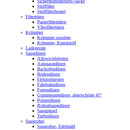
Sicherheitsfiltersets/-säcke
Stofffilter
Stofffilterbeutel
Filtertüten
Papierfiltertüten
Vliesfiltertüten
Krümmer
Krümmer sonstige
Krümmer, Kunststoff
Ladegeräte
Saugdüsen
Allzweckbürsten
Autosaugdüsen
Backofendüsen
Bodendüsen
Elektrobürsten
Fahrbahndüsen
Fugendüsen
Gummisaugdüsen, abgeschrägt 45°
Polsterdüsen
Rohrabsaugdüsen
Saugpinsel
Turbodüsen
Saugrohre
Saugrohre, Edelstahl