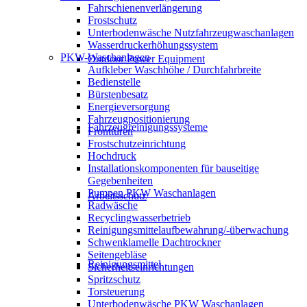
Fahrschienenverlängerung
Frostschutz
Unterbodenwäsche Nutzfahrzeugwaschanlagen
Wasserdruckerhöhungssystem
PKW-Waschanlagen
Outdoor Power Equipment
Aufkleber Waschhöhe / Durchfahrbreite
Bedienstelle
Bürstenbesatz
Energieversorgung
Fahrzeugpositionierung
Fahrzeugreinigungssysteme
Fronttüren
Frostschutzeinrichtung
Hochdruck
Installationskomponenten für bauseitige
Gegebenheiten
Pumpen PKW Waschanlagen
Arbeitsschutz
Radwäsche
Recyclingwasserbetrieb
Reinigungsmittelaufbewahrung/-überwachung
Schwenklamelle Dachtrockner
Seitengebläse
Reinigungsmittel
Sicherheitseinrichtungen
Spritzschutz
Torsteuerung
Unterbodenwäsche PKW Waschanlagen