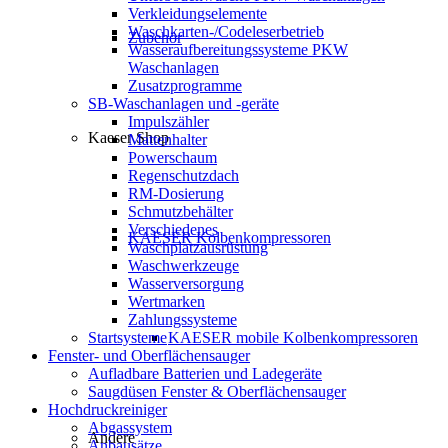
Verkleidungselemente
Waschkarten-/Codeleserbetrieb
Zubehör
Wasseraufbereitungssysteme PKW
Waschanlagen
Zusatzprogramme
SB-Waschanlagen und -geräte
Impulszähler
Kaeser Shop
Mattenhalter
Powerschaum
Regenschutzdach
RM-Dosierung
Schmutzbehälter
Verschiedenes
KAESER Kolbenkompressoren
Waschplatzausrüstung
Waschwerkzeuge
Wasserversorgung
Wertmarken
Zahlungssysteme
KAESER mobile Kolbenkompressoren
Startsysteme
Fenster- und Oberflächensauger
Aufladbare Batterien und Ladegeräte
Saugdüsen Fenster & Oberflächensauger
Hochdruckreiniger
Abgassystem
Andere
Anbausätze