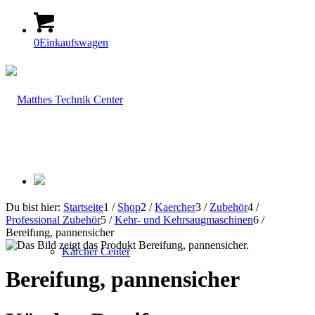
0
Einkaufswagen
Du bist hier:
Startseite
1
/
Shop
2
/
Kaercher
3
/
Zubehör
4
/
Professional Zubehör
5
/
Kehr- und Kehrsaugmaschinen
6
/
Bereifung, pannensicher
Kärcher Center
Bereifung, pannensicher