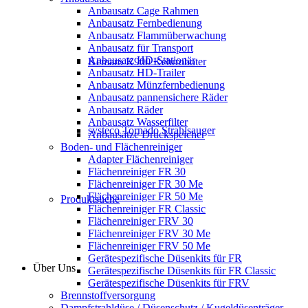
Anbausatz Cage Rahmen
Anbausatz Fernbedienung
Anbausatz Flammüberwachung
Anbausatz für Transport
Anbausatz HD-Stationär
Kemaro K900 Kehrroboter
Anbausatz HD-Trailer
Anbausatz Münzfernbedienung
Anbausatz pannensichere Räder
Anbausatz Räder
Anbausatz Wasserfilter
systeco Tornado Strahlsauger
Anbausätze Druckspeicher
Boden- und Flächenreiniger
Adapter Flächenreiniger
Flächenreiniger FR 30
Flächenreiniger FR 30 Me
Flächenreiniger FR 50 Me
Produktsuche
Flächenreiniger FR Classic
Flächenreiniger FRV 30
Flächenreiniger FRV 30 Me
Flächenreiniger FRV 50 Me
Gerätespezifische Düsenkits für FR
Über Uns
Gerätespezifische Düsenkits für FR Classic
Gerätespezifische Düsenkits für FRV
Brennstoffversorgung
Dampfstrahldüse / Düsenschutz / Kugeldüsenträger