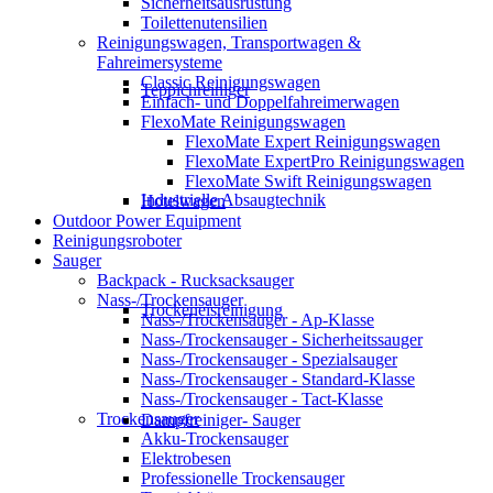
Sicherheitsausrüstung
Toilettenutensilien
Reinigungswagen, Transportwagen &
Fahreimersysteme
Classic Reinigungswagen
Teppichreiniger
Einfach- und Doppelfahreimerwagen
FlexoMate Reinigungswagen
FlexoMate Expert Reinigungswagen
FlexoMate ExpertPro Reinigungswagen
FlexoMate Swift Reinigungswagen
Industrielle Absaugtechnik
Hotelwagen
Outdoor Power Equipment
Reinigungsroboter
Sauger
Backpack - Rucksacksauger
Nass-/Trockensauger
Trockeneisreinigung
Nass-/Trockensauger - Ap-Klasse
Nass-/Trockensauger - Sicherheitssauger
Nass-/Trockensauger - Spezialsauger
Nass-/Trockensauger - Standard-Klasse
Nass-/Trockensauger - Tact-Klasse
Trockensauger
Dampfreiniger- Sauger
Akku-Trockensauger
Elektrobesen
Professionelle Trockensauger