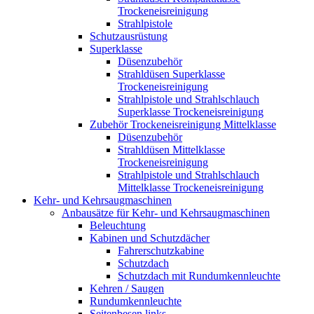
Trockeneisreinigung
Strahlpistole
Schutzausrüstung
Superklasse
Düsenzubehör
Strahldüsen Superklasse
Trockeneisreinigung
Strahlpistole und Strahlschlauch
Superklasse Trockeneisreinigung
Zubehör Trockeneisreinigung Mittelklasse
Düsenzubehör
Strahldüsen Mittelklasse
Trockeneisreinigung
Strahlpistole und Strahlschlauch
Mittelklasse Trockeneisreinigung
Kehr- und Kehrsaugmaschinen
Anbausätze für Kehr- und Kehrsaugmaschinen
Beleuchtung
Kabinen und Schutzdächer
Fahrerschutzkabine
Schutzdach
Schutzdach mit Rundumkennleuchte
Kehren / Saugen
Rundumkennleuchte
Seitenbesen links