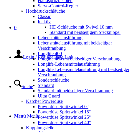
Handspritzpistolen
Servo-Control-Regler
Hochdruckschläuche
Classic
Inaktiv
HD-Schläuche mit Swivel 10 mm
0
Standard mit beidseitigem Stecknippel
Lebensmittelausführung
Lebensmittelausführung mit beidseitiger
Verschraubung
Longlife 400
Login / Register Page Link
Longlife 400 mit beidseitiger Verschraubung
Longlife-Lebensmittelausführung
Longlife-Lebensmittelausführung mit beidseitiger
Verschraubung
Sonderschläuche
Standard
Suche
Standard mit beidseitiger Verschraubung
Ultra Guard
Kärcher Powerdüse
Powerdüse Spritzwinkel 0°
Powerdüse Spritzwinkel 15°
Menü
Menü
Powerdüse Spritzwinkel 25°
Powerdüse Spritzwinkel 40°
Kupplungsteile