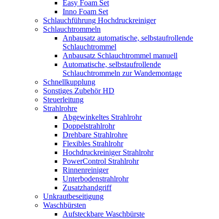
Easy Foam Set
Inno Foam Set
Schlauchführung Hochdruckreiniger
Schlauchtrommeln
Anbausatz automatische, selbstaufrollende
Schlauchtrommel
Anbausatz Schlauchtrommel manuell
Automatische, selbstaufrollende
Schlauchtrommeln zur Wandemontage
Schnellkupplung
Sonstiges Zubehör HD
Steuerleitung
Strahlrohre
Abgewinkeltes Strahlrohr
Doppelstrahlrohr
Drehbare Strahlrohre
Flexibles Strahlrohr
Hochdruckreiniger Strahlrohr
PowerControl Strahlrohr
Rinnenreiniger
Unterbodenstrahlrohr
Zusatzhandgriff
Unkrautbeseitigung
Waschbürsten
Aufsteckbare Waschbürste