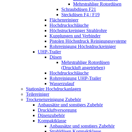
Mehrstrahlige Rotordüsen
Schraubdüsen F21
Steckdüsen F4 / F19
Flächenreiniger
Hochdruckschläuche
Höchstruckreiniger Strahlrohre
Kupplungen und Verbinder
Pistolen Höchstdruck Reinigungssysteme
Rohrreinigung Höchstdruckreiniger
UHP-Trailer
Düsen
Mehrstrahlige Rotordüsen
(Druckluft angetrieben)
Hochdruckschläuche
Rohrreinigung UHP-Trailer
Wasserzulauf
Stationäre Hochdruckanlagen
Teilereiniger
Trockeneisreinigung Zubehör
Anbausätze und sonstiges Zubehör
Druckluftversorgung
Düsenzubehör
Kompaktklasse
Anbausätze und sonstiges Zubehör
Strahldüsen Kompaktklasse