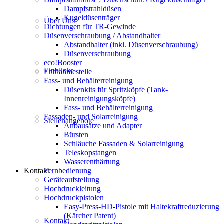
Dampfstrahldüsen
Kugeldüsenträger
Über Uns
Dichtungen für TR-Gewinde
Düsenverschraubung / Abstandhalter
Abstandhalter (inkl. Düsenverschraubung)
Düsenverschraubung
eco!Booster
Einblicke
Entnahmestelle
Fass- und Behälterreinigung
Düsenkits für Spritzköpfe (Tank-
Innenreinigungsköpfe)
Fass- und Behälterreinigung
Fassaden- und Solarreinigung
Stellenangebote
Anbausätze und Adapter
Bürsten
Schläuche Fassaden & Solarreinigung
Teleskopstangen
Wasserenthärtung
Kontakt
Fernbedienung
Geräteaufstellung
Hochdruckleitung
Hochdruckpistolen
Easy-Press-HD-Pistole mit Haltekraftreduzierung
(Kärcher Patent)
Kontakt